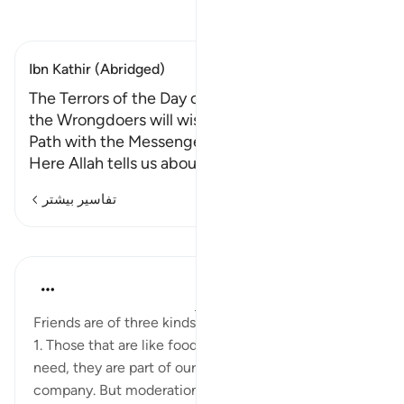
تفسیر بخوانید
Ibn Kathir (Abridged)
The Terrors of the Day of Resurrection, and how
the Wrongdoers will wish that They had taken a
Path with the Messenger
Here Allah tells us about the te
…
ادامه مطلب
تفاسیر بیشتر
درس‌ها
Taimiyyah Zubair
۳ سال پیش
·
ارجاع دادن
آیه ۲۷:۲۵-۲۹
Friends are of three kinds:
1. Those that are like food. These are friends we
need, they are part of our lives and we enjoy their
company. But moderation is good.