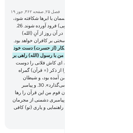
در متن بخوانید
فصل ۲۵, صفحه ۳۶۲, جوز ۱۹
25
.
و (به یاد آور) روزی را که آسمان با ابرها شکافته شود،
و فرشتگان چنانکه باید (پی در پی) فرود آورده شوند.
26
.
فرمانروایی راستین (و حقیقی) در آن روز از آنِ (الله)
رحمان است، و (آن روز) روز سختی بر کافران خواهد بود.
27
.
و (به یاد آور) روزی‌که ستمکار (از حسرت) دست خود
را می‌گزد، می‌گوید: «ای کاش من با رسول (الله) راهی بر
گزیده بودم،
28
.
ای وای بر من، ای کاش فلانی را دوست
نمی‌گرفتم.
29
.
به راستی او مرا از ذکر (= قرآن) گمراه
ساخت، بعد از آن که به سوی من آمده بود، و شیطان
همواره انسان را تنها (و خوار) می‌گذارد».
30
.
و پیامبر
(الله) گوید: «پروردگارا! بی‌گمان قوم من این قرآن را رها
کردند».
31
.
و این‌گونه برای هر پیامبری دشمنی از مجرمان
قرار دادیم، و پروردگار تو برای راهنمایی و یاری (تو) کافی
است.
Hussein Taji Kal Dari
-