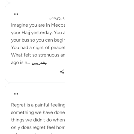
A Siddiqui
۵ سال پیش
·
ارجاع دادن
آیه ۸:۸۸-۹، ۹۶:۱۶، ۲۷:۲۵
Imagine you are in Mecca and you just completed
your Hajj yesterday. You are sitting and waiting for
your bus so you can begin your journey back home.
You had a night of peaceful and rejuvenating sleep.
What felt so strenuous and exhausting a few days
ago is n...
بیشتر ببین
۱٬۱۱۰
۵
۳۴
A Siddiqui
۶ سال پیش
·
ارجاع دادن
آیه ۲۷:۲۵
Regret is a painful feeling. Sometimes we regret
something we have done. Other times we regret
things we didn't do when we had the chance. Not
only does regret feel horrible, it can destroy our self-