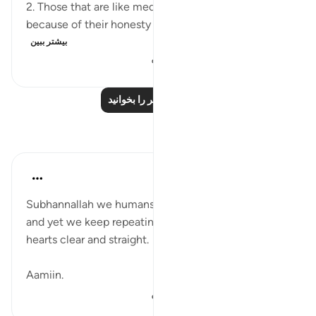
2. Those that are like medication. They are bitter
because of their honesty but stick to them fo...
بیشتر ببین
۵۴۲
۵
۲۶
درس‌های بیشتر را بخوانید
بازتاب‌ها
gemi hartojo
۵ سال پیش
·
ارجاع دادن
آیه ۲۷:۲۵
Subhannallah we humans always regret what we do
and yet we keep repeating it. Oh Allah keep our
hearts clear and straight.
Aamiin.
۲۶۳
۲
۱۱