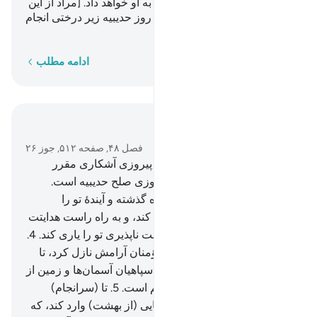
وفا کند، بزودی پاداش عظیمی به او خواهد داد. [مراد از این
بیعت، بیت رضوان است که در روز حدیبیه زیر درختی انجام
گرفت. (تفسیر ابن کثیر).]
کلمه به کلمه
ادامه مطلب
در متن بخوانید
فصل ۴۸, صفحه ۵۱۲, جوز ۲۶
1
.
به راستی ما برای تو (فتح و) پیروزی آشکاری مقرر
کرده‌ایم. [مراد از این فتح و پیروزی صلح حدیبیه است.
(تفسیر ابن کثیر).]
2
.
تا الله گناه گذشته و آیندۀ تو را
بیامرزد، و نعمتش را بر تو تمام کند، و به راه راست هدایتت
نماید.
3
.
و الله به پیروزی شکست ناپذیری تو را یاری کند.
4
.
او کسی است که در دل‌های مؤمنان آرامش نازل کرد، تا
ایمانی بر ایمان‌شان بیفزایند، و سپاهیان آسمان‌ها و زمین از
آن الله است، و الله دانای حکیم است.
5
.
تا (سرانجام)
مردان و زنان مؤمن را به باغ‌هایی (از بهشت) وارد کند، که