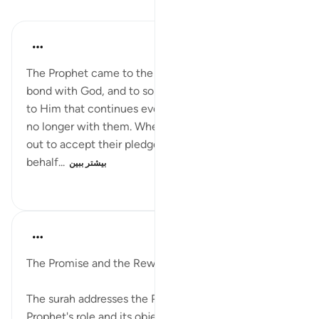
درس‌ها
In the Shade of the Quran
۳۲ هفته پیش
·
ارجاع دادن
آیه ۱۰:۴۸
The Prophet came to the believers to establish their
bond with God, and to solemnize a pledge they give
to Him that continues even though the Prophet is
no longer with them. When he stretches his hand
out to accept their pledges, he is doing so on God's
behalf...
بیشتر ببین
۱۲۵
۰
۰
In the Shade of the Quran
۳۲ هفته پیش
·
ارجاع دادن
آیه ۸:۴۸-۱۰
The Promise and the Reward
The surah addresses the Prophet, pointing out the
Prophet's role and its objective. It tells the believers