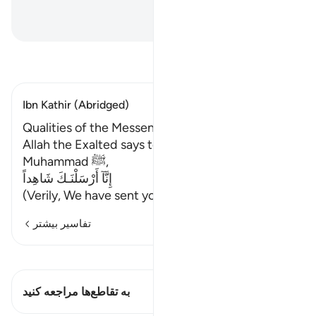
گرفت. (تفسیر ابن کثیر).]
Hussein Taji Kal Dari
-
تفسیر بخوانید
Ibn Kathir (Abridged)
Qualities of the Messenger of Allah ﷺ
Allah the Exalted says to His Prophet,
Muhammad ﷺ,
إِنَّآ أَرْسَلْنَـكَ شَاهِداً
(Verily, We have sent you as a wit
…
ادامه مطلب
تفاسیر بیشتر
مشاهده قیراط
این آیه دارد 2 تقاطع‌ها
به تقاطع‌ها مراجعه کنید