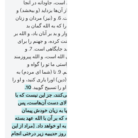
نهرها از زیر (درختان) آن جاری است، جاودانه در آنجا
خواهند بود، و تا گناهان‌شان را از آن‌ها بزداید (و ببخشد) و
این نزد الله کامیابی بزرگی است.
6
.
و (نیز) مردان و زنان
منافق و مردان و زنان مشرک را که به الله گمان بد
می‌برند، عذاب کند، حوادث ناگوار و بد بر آنان باد، و الله بر
آن‌ها خشم گرفته، و آن‌ها را لعنت کرده، و جهنم را برای
آن‌ها آماده ساخته است، و چه بد جایگاهی است.
7
.
و
سپاهیان آسمان‌ها و زمین از آن الله است، و الله پیروزمند
حکیم است.
8
.
(ای پیامبر) به راستی ما تو را گواه و
مژده‌دهنده و بیم‌دهنده فرستادیم.
9
.
تا (شما ای مردم) به
الله و پیامبرش ایمان بیاورید و (دین) اورا یاری کنید، و او را
بزرگ دارید، و بامداد و شامگاه او را تسبیح گویید.
10
.
بی‌گمان کسانی‌که با تو بیعت می‌کنند، جز این نیست که با
الله بیعت می‌کنند، دست الله بالای دست آن‌هاست، پس
هرکس که پیمان شکنی کند، تنها به زیان خودش پیمان
شکسته است، و هرکس به آنچه که بر آن با الله عهد بسته
وفا کند، بزودی پاداش عظیمی به او خواهد داد. [مراد از این
بیعت، بیت رضوان است که در روز حدیبیه زیر درختی انجام