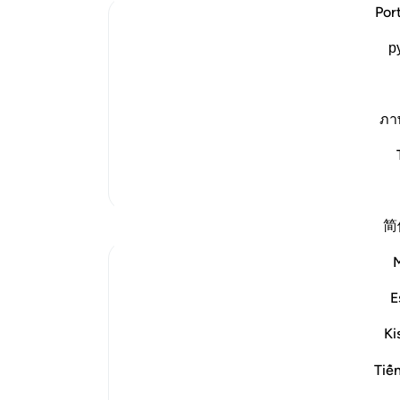
(همۀ
Por
Ibn Kathir (Abridged)
یقین
р
(شیط
None can withhold the Mercy of
شیط
Allah Allah tells us that what He wills,
پیر
happen. None can give what He withho
باشن
ภา
Imam Ahmad recorded that Warrad, the 
و کس
"Mu`awiyah wrote to Al-
…
ادامه مطلب
برا
ari
-
تفاسیر بیشتر
بازتاب‌ها
简
یاد
شما 
Ali Ali
۳۰ هفته پیش
·
ارجاع دادن
آیه ۴۵:۱۲، ۳۶:۱۲، ۲:۳۵
E
Bismillāh.
برن
Ki
Imagine being abandoned by those
Tiế
closest to you.
Not by strangers — but by the ones