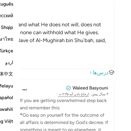
tuguês
усский
 happens, and what He does not will, does not
Shqip
lds, and none can withhold what He gives.
ษาไทย
freed slave of Al-Mughirah bin Shu`bah, said,
Türkçe
اردو
درس‌ها
体中文
Melayu
Waleed Basyouni
۳ سال پیش
·
ارجاع دادن
آیه ۲:۳۵
spañol
If you are getting overwhelmed step back
and remember this:
swahili
❝Go easy on yourself for the outcome of
ng Việt
all affairs is determined by God's decree. If
something is meant to go elsewhere, it