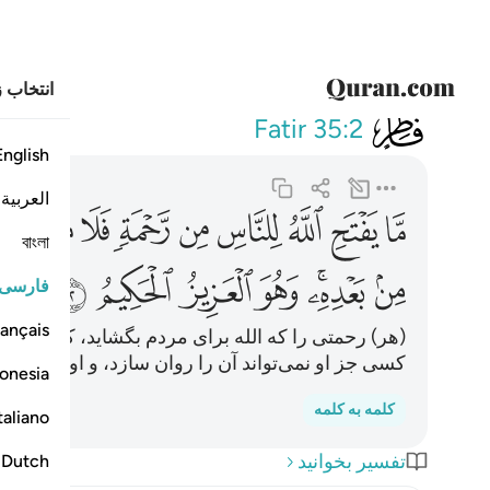
انتخاب ز
035
ما يفتح الله للناس من رحمة
Fatir
35:2
English
العربية
ﲪ
ﲫ
ﲬ
ﲭ
ﲮ
ﲯ
ﲰ
ﲱ
বাংলা
ﲹ
ﲺﲻ
ﲼ
ﲽ
ﲾ
ﲿ
فارسی
ançais
(هر) رحمتی را که الله برای مردم بگشاید، کسی نمی‌تو
کسی جز او نمی‌تواند آن را روان سازد، و او پیروزمن
onesia
کلمه به کلمه
taliano
تفسیر بخوانید
Dutch