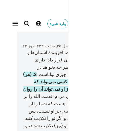
وارد شوید
زيز الحكيم ٢
متن بخوانید
فصل ۳۵, صفحه ۴۳۴, جوز ۲۲
مد (و ستایش) مخصوص الله است، آفرینندۀ آسمان‌ها و
ن، (کسی) که فرشتگان را رسولانی قرار داد؛ دارای
های دوگانه و سه‌گانه و چهارگانه، هر چه بخواهد در
نش می‌افزاید، بی‌گمان الله بر هر چیزی تواناست.
2
.
(هر)
ی را که الله برای مردم بگشاید، کسی نمی‌تواند که
 دارد، و آنچه را باز دارد کسی جز او نمی‌تواند آن را روان
د، و او پیروزمند حکیم است.
3
.
ای مردم! نعمت الله را بر
به یاد آورید، آیا آفریننده‌ای جز الله هست که شما را از
ان و زمین روزی دهد؟! هیچ معبودی جز او نیست، پس
نه (از حق) منحرف می‌شوید؟!
4
.
و اگر تو را تکذیب کنند
ین نباش) همانا پیامبران پیش از تو (نیز) تکذیب شدند، و