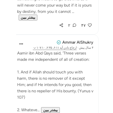
will never come your way but if it is yours
by destiny, from you it cannot ...
بیشتر ببین
۲
۴۷
Ammar AlShukry
۴ سال پیش
·
ارجاع دادن
آیه ۶:۱۱، ۲:۳۵، ۱۰۷:۱۰
Aamir ibn Abd Qays said, 'Three verses
made me independent of all of creation:
1. And if Allah should touch you with
harm, there is no remover of it except
Him; and if He intends for you good, then
there is no repeller of His bounty. (Yunus v
107)
2. Whateve...
بیشتر ببین