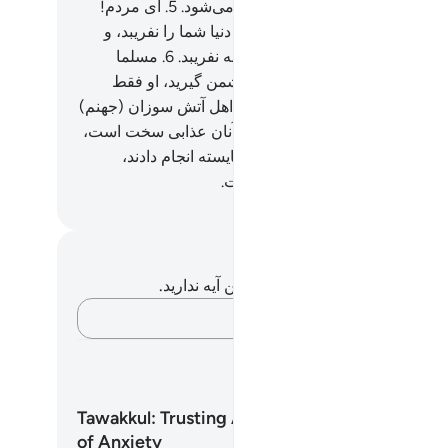
) کار‌ها به سوی الله باز گردانده می‌شود.
5
.
ای مردم!
اً وعدۀ الله حق است، پس زندگی دنیا شما را نفریبد، و
ان) فریبکار شما را نسبت به الله نفریبد.
6
.
مسلما
ان دشمن شماست، پس او را دشمن گیرید، او فقط
وانش را دعوت می‌کند تا (همه) از اهل آتش سوزان (جهنم)
د.
7
.
کسانی‌که کافر شدند، برای آنان عذابی سخت است،
انی‌که ایمان آوردند و کار‌های شایسته انجام دادند،
یشان آمرزش و پاداش بزرگی است.
Hussein Taji Kal D
داشت‌ها و تأملات
هیچ یادداشت و تأملی در مورد این آیه ندارید.
افکارتان را ثبت کنید…
امه های یادگیری
Tawakkul: Trusting Allah in an Age
of Anxiety