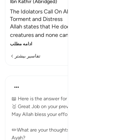
Ibn Kathir (Abridged)
The Idolators Call On Allah Alone During
Torment and Distress
Allah states that He does what He wills with His
creatures and none can resist His decisi
…
ادامه مطلب
تفاسیر بیشتر
درس‌ها
Mohannad Hakeem
۳ سال پیش
·
ارجاع دادن
آیه ۴۲:۶
📖 Here is the answer for Day (
#7
)
🥇 Great Job on your previous reflections
May Allah bless your efforts.
✏️What are your thoughts and reflections for today's
Ayah?