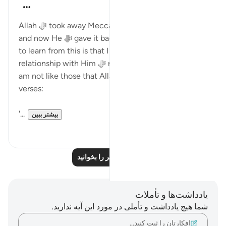
Dr. Haifaa Younis
۴ سال پیش
·
ارجاع دادن
آیه ۴۲:۶-۴۴
Allah ﷻ took away Mecca from us for two years,
and now He ﷻ gave it back again. The lesson I need
to learn from this is that I need to be grateful. My
relationship with Him ﷻ needs to change now, so I
am not like those that Allah ﷻ mentions in these
verses:
'...
بیشتر ببین
۲
۲۴
درس‌های بیشتر را بخوانید
یادداشت‌ها و تأملات
شما هیچ یادداشت و تأملی در مورد این آیه ندارید.
افکارتان را ثبت کنید…