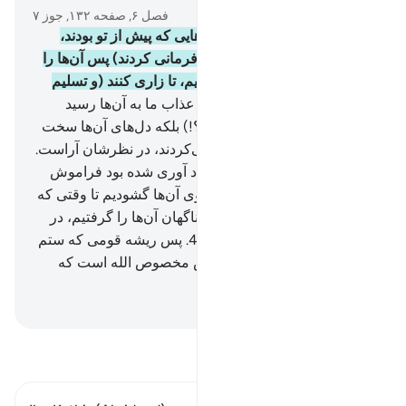
فصل ۶, صفحه ۱۳۲, جوز ۷
42
.
و ما بتحقیق به سوی امت‌هایی که پیش از تو بودند،
(پیامبرانی) فرستادیم، (چون نافرمانی کردند) پس آن‌ها را
به رنج و سختی‌ها گرفتار ساختیم، تا زاری کنند (و تسلیم
گردند)
43
.
پس چرا هنگامی‌که عذاب ما به آن‌ها رسید
زاری نکردند؟ (و تسلیم نشدند؟!) بلکه دل‌های آن‌ها سخت
شد، و شیطان، هر کاری که می‌کردند، در نظرشان آراست.
44
.
پس چون آنچه را به آن‌ها یاد آوری شده بود فراموش
کردند، درهای همه چیز را به روی آن‌ها گشودیم تا وقتی که
به آنچه داده شدند شاد گشتند، ناگهان آن‌ها را گرفتیم، در
این هنگام همه مأیوس شدند.
45
.
پس ریشه قومی که ستم
کرده بودند، قطع شد، و ستایش مخصوص الله است که
پروردگار جهانیان است.
Hussein Taji Kal Dari
-
تفسیر بخوانید