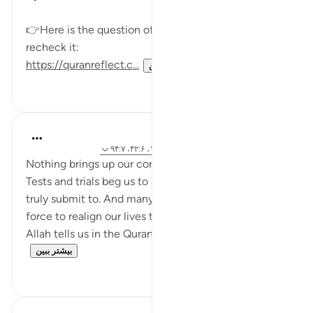
👉Here is the question of Day 7 if you would like to
recheck it:
https://quranreflect.c...
بیشتر ببین
۰
۶
Samia Mubarak
۴ سال پیش
·
ارجاع دادن
آیه ۱۵۴:۳، ۱۶۸:۷، ۴۲:۶، ۹۴:۷
Nothing brings up our core values like hardships do.
Tests and trials beg us to answer who and what we
truly submit to. And many times, they are the driving
force to realign our lives to what truly matters in life.
Allah tells us in the Quran that people are o...
بیشتر ببین
۷
۵۰