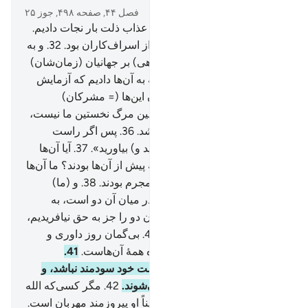
فصل ۴۴, صفحه ۴۹۸, جوز ۲۵
30
.
و مسلماً بنی اسرائیل را از عذاب ذلت بار نجات دادیم.
31
.
از فرعون، که او سرکشی از اسراف‌کاران بود.
32
.
و به
راستی ما آن‌ها را با علم (و آگاهی) بر جهانیان (زمان‌شان)
برگزیدیم.
33
.
و از نشانه‌ها آنچه به آن‌ها دادیم که آزمایش
آشکاری در آن بود.
34
.
بی‌گمان این‌ها (= مشرکان)
می‌گویند:
35
.
«سرانجام جز همین مرگ نخستین ما نیست،
و ما هرگز بر انگیخته نخواهیم شد.
36
.
پس اگر راست
می‌گویید: نیاکان ما را (زنده کنید و) بیاورید».
37
.
آیا آن‌ها
بهترند یا قوم «تبّع» و کسانی‌که پیش از آن‌ها بودند؟ ما آن‌ها
را هلاک نمودیم، بی‌گمان آن‌ها مجرم بودند.
38
.
و (ما)
آسمان‌ها و زمین و آنچه را که در میان آن دو است، به
بازیچه نیافریده‌ایم.
39
.
و (ما) آن دو را جز به حق نیافریدیم،
و لیکن بیشتر آن‌ها نمی‌دانند.
40
.
بی‌گمان روز داوری و
جدایی (= روز قیامت) وعده‌گاه همۀ آن‌هاست.
41
.
روزی‌که هیچ دوستی برای دوست خود سودمند نباشد، و
آن‌ها (از سوی کسی) یاری نمی‌شوند.
42
.
مگر کسی‌که الله
اورا مورد رحمت قرار داده، یقیناً او پیروزمند مهربان است.