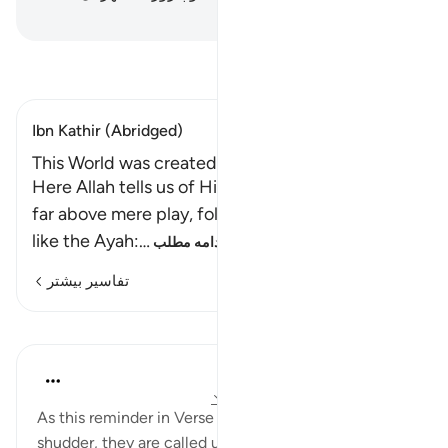
Hussein Taji Kal Dari
-
تفسیر بخوانید
Ibn Kathir (Abridged)
This World was created for a Wisdom
Here Allah tells us of His justice, and that He is
far above mere play, folly and falsehood. This is
like the Ayah:
…
ادامه مطلب
تفاسیر بیشتر
درس‌ها
In the Shade of the Quran
۳۲ هفته پیش
·
ارجاع دادن
آیه ۳۸:۴۴-۴۲
As this reminder in Verse 37 makes the unbelievers
shudder, they are called upon to reflect on the