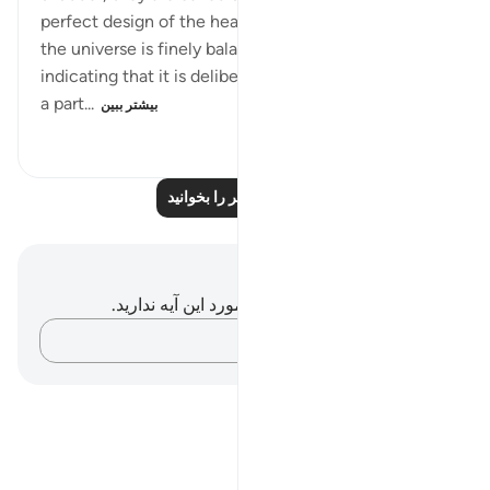
perfect design of the heavens and earth, and how
the universe is finely balanced and well planned,
indicating that it is deliberately made in this way for
a part...
بیشتر ببین
۹۵
۰
۱
درس‌های بیشتر را بخوانید
یادداشت‌ها و تأملات
شما هیچ یادداشت و تأملی در مورد این آیه ندارید.
افکارتان را ثبت کنید…