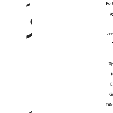
ﲧ
Por
р
ภา
简
بط
E
Ki
Tiế