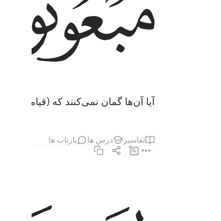
ﲹ
آیا آن‌ها گمان نمی‌کنند که (قیامت فرا 
تفاسیر
درس ها
بازتاب ها
ليوم عظيم ٥
لِيَوْمٍ عَظِيمٍۢ ٥