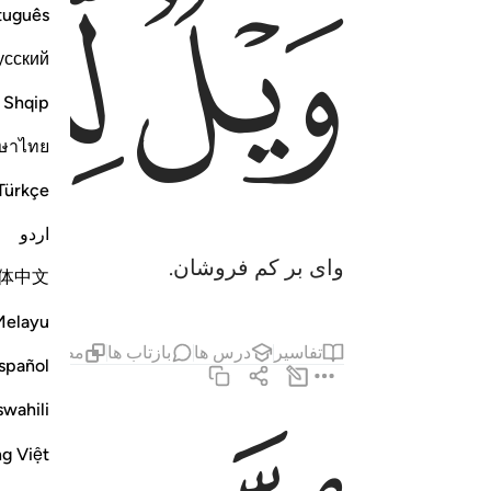
ﲥ
ﲦ
tuguês
усский
Shqip
ษาไทย
Türkçe
اردو
وای بر کم فروشان.
体中文
Melayu
تفاسیر
درس ها
بازتاب ها
مطالب مرت
spañol
swahili
الذين اذا اكتالوا على الناس يستوفون ٢
ng Việt
ٱلَّذِينَ إِذَا ٱكْتَالُوا۟ عَلَى ٱلنَّاسِ يَسْتَوْفُونَ ٢