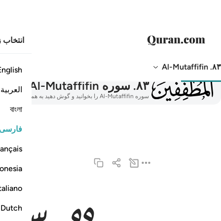
انتخاب ز
۸۳. Al-Mutaffifin
English
083
۸۳
.
سوره Al-Mutaffifin
المطف
العربية
سوره Al-Mutaffifin را بخوانید و گوش دهید به همراه ترجمه، تفسیر، تلاوت صوتی، معنی کلمه به کلمه و آوانگاری.
বাংলা
فارسی
ançais
onesia
taliano
ويل للمطففين ١
وَيْلٌۭ لِّلْمُطَفِّفِينَ ١
Dutch