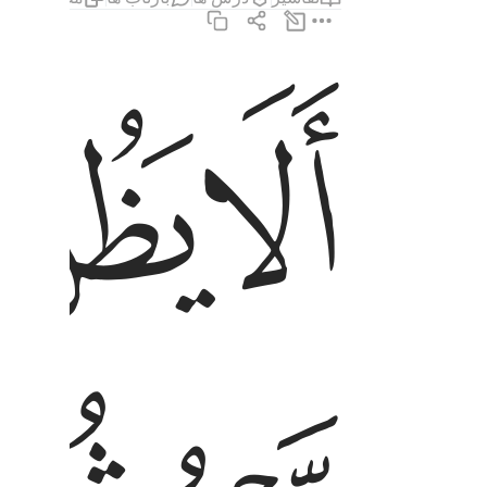
ﲵ
ﲶ
الا يظن اولايك انهم مبعوثون ٤
أَلَا يَظُنُّ أُو۟لَـٰٓئِكَ أَنَّهُم مَّبْعُوثُونَ ٤