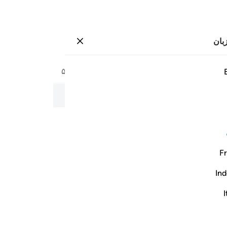
بان
وارد شوید
صفحه
۵۸۷
جزء
۳۰
/
حزب
۵۹
فين
به نام خداوند بخشنده و مهربان
Fr
Ind
I