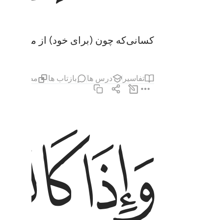
کسانی‌که چون (برای خود) از مردم پیمان
تفاسیر
درس ها
بازتاب ها
مطالب مرت
ﲯ
ﲰ
واذا كالوهم او وزنوهم يخسرون ٣
وَإِذَا كَالُوهُمْ أَو وَّزَنُوهُمْ يُخْسِرُونَ ٣