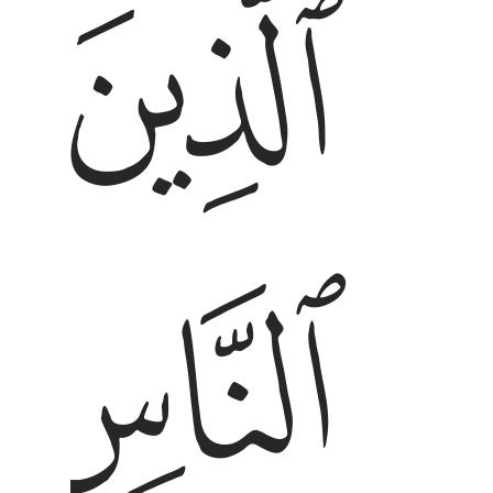
ﲨ
ﲩ
ﲬ
ﲭ