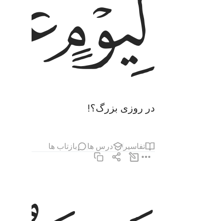
ﱁ
ﱂ
در روزی بزرگ؟!
تفاسیر
درس ها
بازتاب ها
يوم يقوم الناس لرب العالمين ٦
يَوْمَ يَقُومُ ٱلنَّاسُ لِرَبِّ ٱلْعَـٰلَمِينَ ٦