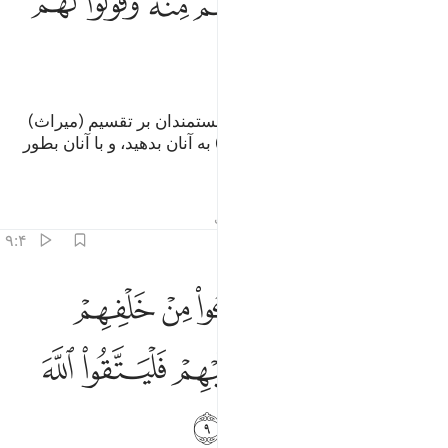
ﱜ
ﱝ
ﱞ
ﱟ
ﱠ
ﱡ
ﱢ
ﱣ
و هر گاه، خویشاوندان و یتیمان و مستمندان بر تقسیم (میراث)
حاضر شدند، (چیزی) از آن (اموال) به آنان بدهید، و با آنان بطور
شایسته و نیک سخن بگویید.
تفاسیر
درس ها
بازتاب ها
حدیث
۹:۴
ﱤ
ﱥ
ﱦ
ﱧ
ﱨ
ﱩ
ليخش الذين لو تركوا من خلفهم ذرية ضعافا خافوا عليهم فليتقوا الله ولي
َلْيَخْشَ ٱلَّذِينَ لَوْ تَرَكُوا۟ مِنْ خَلْفِهِمْ ذُرِّيَّةًۭ ضِعَـٰفًا خَافُوا۟ عَلَيْهِمْ فَلْ
ﱪ
ﱫ
ﱬ
ﱭ
ﱮ
ﱯ
ﱰ
ﱱ
ﱲ
ﱳ