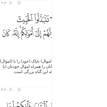
۲:۴
ﱠ
ﱡ
ﱢﱣ
ﱤ
ﱥ
ﱦ
اتوا اليتامى اموالهم ولا تتبدلوا الخبيث بالطيب ولا تاكلوا اموالهم الى امو
َءَاتُوا۟ ٱلْيَتَـٰمَىٰٓ أَمْوَٰلَهُمْ ۖ وَلَا تَتَبَدَّلُوا۟ ٱلْخَبِيثَ بِٱلطَّيِّبِ ۖ وَلَا تَأْكُلُوٓا
ﱧﱨ
ﱩ
ﱪ
ﱫ
ﱬ
ﱭﱮ
ﱯ
ﱰ
ﱱ
ﱲ
ﱳ
و به یتیمان اموال‌شان را بدهید، و (اموال) ناپاک (خود) را با (اموال)
پاک (یتیمان) عوض نکنید، و اموال آنان را همراه اموال خودتان (با
مخلوط کردن) نخورید، به راستی که این گناه بزرگی است.
تفاسیر
درس ها
بازتاب ها
۳:۴
ﱴ
ﱵ
ﱶ
ﱷ
ﱸ
ﱹ
ﱺ
ﱻ
ان خفتم الا تقسطوا في اليتامى فانكحوا ما طاب لكم من النساء مثنى وثل
َإِنْ خِفْتُمْ أَلَّا تُقْسِطُوا۟ فِى ٱلْيَتَـٰمَىٰ فَٱنكِحُوا۟ مَا طَابَ لَكُم مِّنَ ٱلنِّسَآءِ مَثْنَىٰ