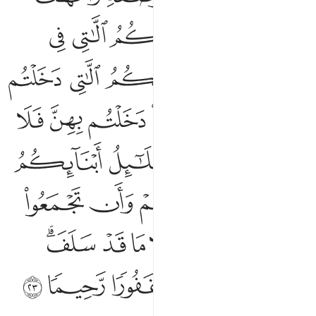
ﲅ
ﲆ
ﲇ
ﲈ
ﲉ
ﲊ
ﲋ
ﲌ
ﲍ
ﲎ
ﲏ
ﲐ
ﲑ
ﲒ
ﲓ
ﲔ
ﲕ
ﲖ
ﲗ
ﲘ
ﲙ
ﲚ
ﲛ
ﲜ
ﲝ
ﲞ
ﲟ
ﲠ
ﲡ
ﲢ
ﲣﲤ
ﲥ
ﲦ
ﲧ
ﲨ
ﲩ
ﲪ