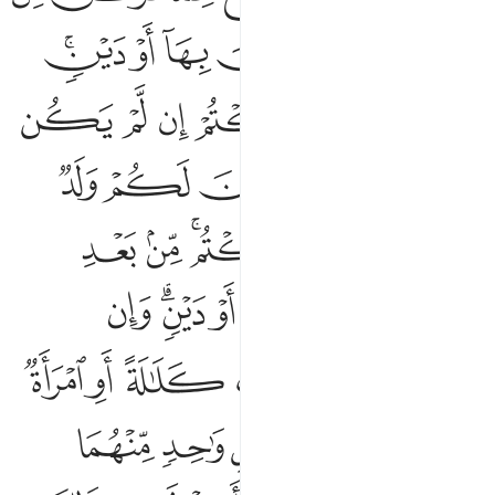
ﱗ
ﱘ
ﱙ
ﱚ
ﱛ
ﱜﱝ
ﱞ
ﱟ
ﱠ
ﱡ
ﱢ
ﱣ
ﱤ
ﱥ
ﱦﱧ
ﱨ
ﱩ
ﱪ
ﱫ
ﱬ
ﱭ
ﱮ
ﱯﱰ
ﱱ
ﱲ
ﱳ
ﱴ
ﱵ
ﱶ
ﱷﱸ
ﱹ
ﱺ
ﱻ
ﱼ
ﱽ
ﱾ
ﱿ
ﲀ
ﲁ
ﲂ
ﲃ
ﲄ
ﲅ
ﲆ