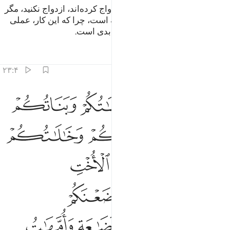
و با زنانی که پدران‌تان (باآن‌ها) ازدواج کرده‌اند، ازدواج نکنید، مگر
آنچه (زمان جاهلیت بوده و) گذشته است، چرا که این کار، عملی
زشت و منفور و راه و روش بسیار بدی است.
تفاسیر
درس ها
بازتاب ها
۲۳:۴
ﱳ
ﱴ
ﱵ
ﱶ
رمت عليكم امهاتكم وبناتكم واخواتكم وعماتكم وخالاتكم وبنات الاخ وبن
ُرِّمَتْ عَلَيْكُمْ أُمَّهَـٰتُكُمْ وَبَنَاتُكُمْ وَأَخَوَٰتُكُمْ وَعَمَّـٰتُكُمْ وَخَـٰلَـٰتُكُمْ وَبَنَاتُ 
ﱷ
ﱸ
ﱹ
ﱺ
ﱻ
ﱼ
ﱽ
ﱾ
ﱿ
ﲀ
ﲁ
ﲂ
ﲃ
ﲄ