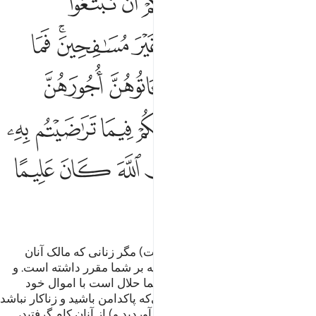
ﱎ
ﱏ
ﱐ
ﱑ
ﱒ
ﱓ
ﱔ
ﱕ
ﱖ
ﱗ
ﱘﱙ
ﱚ
ﱛ
ﱜ
ﱝ
ﱞ
ﱟ
ﱠﱡ
ﱢ
ﱣ
ﱤ
ﱥ
ﱦ
ﱧ
ﱨ
ﱩ
ﱪﱫ
ﱬ
ﱭ
ﱮ
ﱯ
ﱰ
ﱱ
و زنان شوهردار (بر شما حرام است) مگر زنانی که مالک آنان
شده‌اید. (این) فریضۀ الهی است که بر شما مقرر داشته است. و
غیر از این‌ها (که گفته شد) برای شما حلال است با اموال خود
(زنان دیگر را) طلب کنید ـ در حالی‌که پاکدامن باشید و زناکار نباشد
ـ پس آن زنانی را که (به ازدواج در آوردید و) از آنان کام گرفتید،