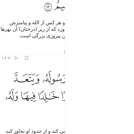
ﲶ
ﲷ
ﲸ
ﲹ
این‌ها (احکام و) حدود الهی است، و هر کس از الله و پیامبرش
اطاعت کند، و ی را به باغ‌هایی در آورد که از زیر (درختان) آن نهرها
جاری است، در آن جاودانه‌اند، و این پیروزی بزرگی است.
تفاسیر
درس ها
بازتاب ها
قیراط
۱۴:۴
ﲺ
ﲻ
ﲼ
ﲽ
ﲾ
من يعص الله ورسوله ويتعد حدوده يدخله نارا خالدا فيها وله عذاب مهين 
َمَن يَعْصِ ٱللَّهَ وَرَسُولَهُۥ وَيَتَعَدَّ حُدُودَهُۥ يُدْخِلْهُ نَارًا خَـٰلِدًۭا فِيهَا وَلَهُ
ﲿ
ﳀ
ﳁ
ﳂ
ﳃ
ﳄ
ﳅ
ﳆ
ﳇ
و هر کس از الله و پیامبرش نافرمانی کند و از حدود او تجاوز کند،