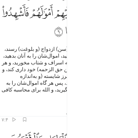
ﳒﳓ
ﳔ
ﳕ
ﳖ
ﳗ
ﳘ
ﳙﳚ
ﳛ
ﳜ
ﳝ
ﳞ
و یتیمان را بیازمایید تا وقتی که به (سن) ازدواج (و بلوغت) رسند،
پس اگر در ایشان رشد (کافی) یافتید، اموال‌شان را به آنان بدهید،
و آن را (از بیم) آنکه بزرگ شوند، به اسراف و شتاب مخورید، و هر
کس که بی‌نیاز است؛ باید (از گرفتن حق الزحمه) خود داری کند، و
هر کس که نیازمند است؛ باید به طرز شایسته (و به‌اندازه
حق‌الزحمه و نیاز خود از آن) بخورد، پس هر گاه اموال‌شان را به
آن‌ها باز گرداندید؛ بر ایشان گواه بگیرید، و الله برای محاسبه کافی
است.
تفاسیر
درس ها
بازتاب ها
حدیث
۷:۴
لرجال نصيب مما ترك الوالدان والاقربون وللنساء نصيب مما ترك الوالد