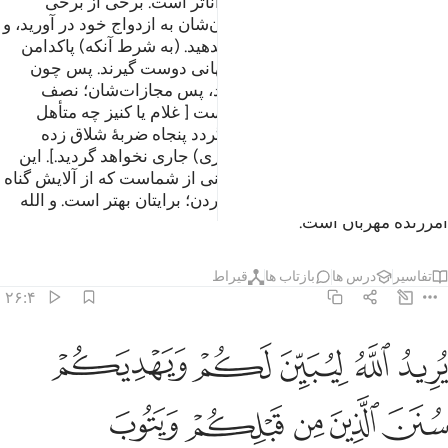
(ازدواج کند) و الله به ایمان شما داناتر است. برخی از برخی
هستند، پس آنان را با اجازه صاحبان‌شان به ازدواج خود در آورید، و
مهرشان به طور پسندیده به آنان بدهید. (به شرط آنکه) پاکدامن
باشند، نه زناکار، و نه آنان که در پنهانی دوست گیرند. پس چون
ازدواج کردند، اگر مرتکب زنا شدند، پس مجازات‌شان؛ نصف
مجازات زنان آزاد (پنجاه تازیانه) است [ غلام یا کنیز چه متأهل
باشد یا غیر متأهل اگر مرتکب زنا گردد پنجاه ضربۀ شلاق زده
می‌شود و بر او حکم رجم (سنگساری) جاری نخواهد گردید.]. این
(اجازه ازدواج با کنیزان) برای کسانی از شماست که از آلایش گناه
بترسد، و صبر (و پاکدامنی) پیشه کردن؛ برایتان بهتر است. و الله
آمرزندۀ مهربان است.
تفاسیر
درس ها
بازتاب ها
قیراط
۲۶:۴
ﲴ
ﲵ
ﲶ
ﲷ
ﲸ
ريد الله ليبين لكم ويهديكم سنن الذين من قبلكم ويتوب عليكم والله علي
ُرِيدُ ٱللَّهُ لِيُبَيِّنَ لَكُمْ وَيَهْدِيَكُمْ سُنَنَ ٱلَّذِينَ مِن قَبْلِكُمْ وَيَتُوبَ عَلَيْكُمْ ۗ وَٱ
ﲹ
ﲺ
ﲻ
ﲼ
ﲽ