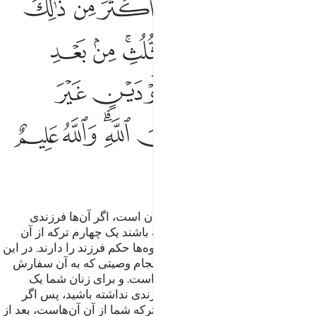
ﲇﲈ
ﲉ
ﲊ
ﲋ
ﲌ
ﲍ
ﲎ
ﲏ
ﲐ
ﲑﲒ
ﲓ
ﲔ
ﲕ
ﲖ
ﲗ
ﲘ
ﲙ
ﲚ
ﲛﲜ
ﲝ
ﲞ
ﲟﲠ
ﲡ
ﲢ
ﲣ
ﲤ
و برای شما نصف ترکه همسران تان است، اگر آن‌ها فرزندی
نداشته باشند، و اگر فرزندی داشته باشند یک چهارم ترکه از آن
شماست [در هنگام نبودن فرزند، نوه‌ها حکم فرزند را دارند. در این
مورد اجماع علما هست.]. پس از انجام وصیتی که به آن سفارش
کرده‌اند، و بعد از ادای دین (آن‌ها) است. و برای زنان شما یک
چهارم ترکه شماست، اگر شما فرزندی نداشته باشید، پس اگر
فرزندی داشته باشید یک هشتم از ترکه شما از آن آن‌هاست، بعد از