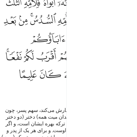
ﲩ
ﲪ
ﲫ
ﲬ
ﲭ
ﲮ
ﲯ
ﲰ
ﲱﲲ
ﲳ
ﲴ
ﲵ
ﲶ
ﲷ
ﲸﲹ
ﲺ
ﲻ
ﲼ
ﲽ
ﲾ
ﲿ
ﳀﳁ
ﳂ
ﳃ
ﳄ
ﳅ
ﳆ
ﳇ
ﳈ
ﳉﳊ
ﳋ
ﳌ
ﳍﳎ
ﳏ
ﳐ
ﳑ
ﳒ
ﳓ
ﳔ
الله دربارۀ فرزندان‌تان به شما سفارش می‌کند، سهم پسر، چون
سهم دو دختر است. پس اگر (فرزندان میت همه) دختر (دو دختر
یا) بیش از دو دختر باشند، دو سوم ترکه بهره ایشان است، و اگر
یک دختر باشد، نیمی از ترکه از آن اوست. و برای هر یک از پدر و