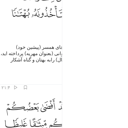
ﱋ
ﱌ
ﱍﱎ
ﱏ
ﱐ
ﱑ
ﱒ
ﱓ
و اگر خواستید همسری (دیگر) به جای همسر (پیشین خود)
برگزینید، و به یکی از آنان مال فراوانی (بعنوان مهریه) پرداخته اید،
چیزی ازآن را پس نگیرید، آیا آن (مال) رابه بهتان و گناه آشکار
بازپس می‌گیرید؟
تفاسیر
درس ها
بازتاب ها
۲۱:۴
ﱔ
ﱕ
ﱖ
ﱗ
ﱘ
كيف تاخذونه وقد افضى بعضكم الى بعض واخذن منكم ميثاقا غليظا ٢١
َكَيْفَ تَأْخُذُونَهُۥ وَقَدْ أَفْضَىٰ بَعْضُكُمْ إِلَىٰ بَعْضٍۢ وَأَخَذْنَ مِنكُم مِّيثَـٰقًا غَلِيظ
ﱙ
ﱚ
ﱛ
ﱜ
ﱝ
ﱞ