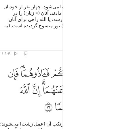
و کسانی از زنان شما که مرتکب زنا می‌شود، چهار نفر از خودتان
بر آنان گواه گیرید، پس اگر گواهی دادند، آنان (= زنان) را در
خانه‌ها نگاه دارید، تا مرگ‌شان فرا رسد، یا الله راهی برای آنان
قرار دهد [ حکم این آیه با آیه سورۀ نور منسوخ گردیده است. (به
تفسیر ابن کثیر رجوع کنید)].
تفاسیر
درس ها
بازتاب ها
۱۶:۴
ﱙ
ﱚ
ﱛ
ﱜﱝ
ﱞ
اللذان ياتيانها منكم فاذوهما فان تابا واصلحا فاعرضوا عنهما ان الله كان ت
َٱلَّذَانِ يَأْتِيَـٰنِهَا مِنكُمْ فَـَٔاذُوهُمَا ۖ فَإِن تَابَا وَأَصْلَحَا فَأَعْرِضُوا۟ عَنْهُمَآ ۗ إِن
ﱟ
ﱠ
ﱡ
ﱢﱣ
ﱤ
ﱥ
ﱦ
ﱧ
ﱨ
ﱩ
و از میان شما، آن مرد و زنی که مرتکب آن (عمل زشت) می‌شوند؛