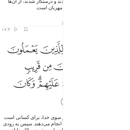
آن‌ها را آزار دهید، پس اگر توبه کردند و درستکار شدند، از آن‌ها
صرف نظر کنید، زیرا الله توبه‌پذیر مهربان است.
تفاسیر
درس ها
بازتاب ها
قیراط
۱۷:۴
ﱪ
ﱫ
ﱬ
ﱭ
ﱮ
ﱯ
نما التوبة على الله للذين يعملون السوء بجهالة ثم يتوبون من قريب فاولا
ِنَّمَا ٱلتَّوْبَةُ عَلَى ٱللَّهِ لِلَّذِينَ يَعْمَلُونَ ٱلسُّوٓءَ بِجَهَـٰلَةٍۢ ثُمَّ يَتُوبُونَ مِن ق
ﱰ
ﱱ
ﱲ
ﱳ
ﱴ
ﱵ
ﱶ
ﱷ
ﱸ
ﱹﱺ
ﱻ
ﱼ
ﱽ
ﱾ
ﱿ
جز این نیست، که (پذیرش) توبه از سوی خدا، برای کسانی است
که از روی جهالت و نادانی کار بدی انجام می‌دهند. سپس به زودی