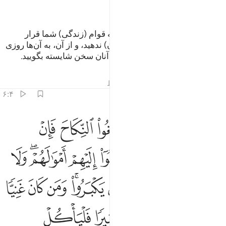
ﲲ
ﲳ
و اموال خود را که الله آن را وسیله قوام (زندگی) شما قرار
داده‌است، به سفیهان (و کم خردان) ندهید، و از آن، به آن‌ها روزی
دهید، و آنان را لباس بپوشانید، و با آنان سخن شایسته بگویید.
تفاسیر
درس ها
بازتاب ها
قیراط
۶:۴
ﲴ
ﲵ
ﲶ
ﲷ
ﲸ
ﲹ
ﲺ
ابتلوا اليتامى حتى اذا بلغوا النكاح فان انستم منهم رشدا فادفعوا اليه
َٱبْتَلُوا۟ ٱلْيَتَـٰمَىٰ حَتَّىٰٓ إِذَا بَلَغُوا۟ ٱلنِّكَاحَ فَإِنْ ءَانَسْتُم مِّنْهُمْ رُشْدًۭا 
ﲻ
ﲼ
ﲽ
ﲾ
ﲿ
ﳀﳁ
ﳂ
ﳃ
ﳄ
ﳅ
ﳆ
ﳇﳈ
ﳉ
ﳊ
ﳋ
ﳌﳍ
ﳎ
ﳏ
ﳐ
ﳑ