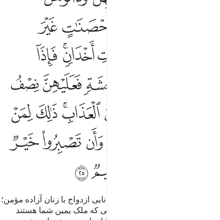
ﲏ
ﲐ
ﲑ
ﲒ
ﲓ
ﲔ
ﲕ
ﲖﲗ
ﲘ
ﲙ
ﲚ
ﲛ
ﲜ
ﲝ
ﲞ
ﲟ
ﲠ
ﲡ
ﲢ
ﲣﲤ
ﲥ
ﲦ
ﲧ
ﲨ
ﲩﲪ
ﲫ
ﲬ
ﲭ
ﲮﲯ
ﲰ
ﲱ
ﲲ
ﲳ
و هر کس از شما از لحاظ مالی توانایی ازدواج با زنان آزاده مؤمن؛
نداشته باشد، پس با کنیزان با ایمانی که ملک یمین شما هستند