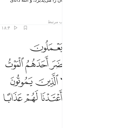
توبه می‌کنند، اینانند که الله توبه شان را می‌پذیرد، و الله دانای
حکیم است.
تفاسیر
درس ها
بازتاب ها
مطالب مرتبط
۱۸:۴
ﲀ
ﲁ
ﲂ
ﲃ
ليست التوبة للذين يعملون السييات حتى اذا حضر احدهم الموت قال اني تبت
َلَيْسَتِ ٱلتَّوْبَةُ لِلَّذِينَ يَعْمَلُونَ ٱلسَّيِّـَٔاتِ حَتَّىٰٓ إِذَا حَضَرَ أَحَدَهُمُ ٱلْمَوْتُ قَالَ 
ﲄ
ﲅ
ﲆ
ﲇ
ﲈ
ﲉ
ﲊ
ﲋ
ﲌ
ﲍ
ﲎ
ﲏ
ﲐ
ﲑ
ﲒﲓ
ﲔ
ﲕ
ﲖ
ﲗ
ﲘ
ﲙ