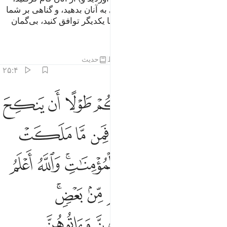
باید مهرشان را به عنوان فریضه‌ای به آنان بدهید، و گناهی بر شما
نیست در آنچه بعد از تعیین مهریه با یکدیگر توافق کنید، بی‌گمان
الله دانای حکیم است.
تفاسیر
درس ها
بازتاب ها
قیراط
حدیث
۲۵:۴
ﱲ
ﱳ
ﱴ
ﱵ
ﱶ
ﱷ
ﱸ
من لم يستطع منكم طولا ان ينكح المحصنات المومنات فمن ما ملكت ا
َمَن لَّمْ يَسْتَطِعْ مِنكُمْ طَوْلًا أَن يَنكِحَ ٱلْمُحْصَنَـٰتِ ٱلْمُؤْمِنَـٰتِ فَمِن مَّا مَلَك
ﱹ
ﱺ
ﱻ
ﱼ
ﱽ
ﱾ
ﱿ
ﲀ
ﲁﲂ
ﲃ
ﲄ
ﲅﲆ
ﲇ
ﲈ
ﲉﲊ
ﲋ
ﲌ
ﲍ
ﲎ