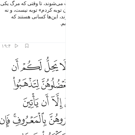
و برای کسانی‌که کارهای بد مرتکب می‌شوند، تا وقتی که مرگ یکی
از ایشان فرا رسد؛ می‌گوید: «اکنون توبه کردم» توبه نیست، و نه
برای کسانی‌که در حال کفر می‌میرند، این‌ها کسانی هستند که
برایشان عذاب دردناکی آماده کردیم.
تفاسیر
درس ها
بازتاب ها
۱۹:۴
ﲚ
ﲛ
ﲜ
ﲝ
ﲞ
ﲟ
ﲠ
ا ايها الذين امنوا لا يحل لكم ان ترثوا النساء كرها ولا تعضلوهن لتذهب
َـٰٓأَيُّهَا ٱلَّذِينَ ءَامَنُوا۟ لَا يَحِلُّ لَكُمْ أَن تَرِثُوا۟ ٱلنِّسَآءَ كَرْهًۭا ۖ وَلَا تَع
ﲡ
ﲢ
ﲣﲤ
ﲥ
ﲦ
ﲧ
ﲨ
ﲩ
ﲪ
ﲫ
ﲬ
ﲭ
ﲮ
ﲯﲰ
ﲱ
ﲲﲳ
ﲴ