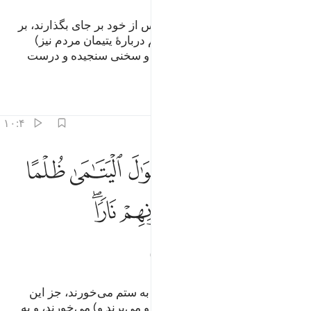
و کسانی‌که اگر فرزندان ناتوانی پس از خود بر جای بگذارند، بر
(آینده) آنان می‌ترسند؛ باید (از ستم دربارۀ یتیمان مردم نیز)
بترسند، پس باید که از الله بترسند و سخنی سنجیده و درست
بگویند.
تفاسیر
درس ها
بازتاب ها
۱۰:۴
ﱴ
ﱵ
ﱶ
ﱷ
ﱸ
ﱹ
ن الذين ياكلون اموال اليتامى ظلما انما ياكلون في بطونهم نارا وسيصلون
ِنَّ ٱلَّذِينَ يَأْكُلُونَ أَمْوَٰلَ ٱلْيَتَـٰمَىٰ ظُلْمًا إِنَّمَا يَأْكُلُونَ فِى بُطُونِهِمْ نَارًۭا
ﱺ
ﱻ
ﱼ
ﱽ
ﱾﱿ
ﲀ
ﲁ
ﲂ
بی‌گمان کسانی‌که اموال یتیمان را به ستم می‌خورند، جز این
نیست که آتش را در شکم خود (فرو می‌برند و) می‌خورند، و به