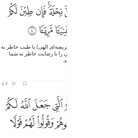
ﲓ
ﲔ
ﲕ
ﲖﲗ
ﲘ
ﲙ
ﲚ
اتوا النساء صدقاتهن نحلة فان طبن لكم عن شيء منه نفسا فكلوه هنييا 
َءَاتُوا۟ ٱلنِّسَآءَ صَدُقَـٰتِهِنَّ نِحْلَةًۭ ۚ فَإِن طِبْنَ لَكُمْ عَن شَىْءٍۢ مِّنْهُ نَفْسًۭا فَكُلُوهُ هَنِيٓـًۭٔا م
ﲛ
ﲜ
ﲝ
ﲞ
ﲟ
ﲠ
ﲡ
ﲢ
و مهریه زنان را به عنوان هدیه (و فریضه‌ای الهی) با طیب خاطر به
آنان بدهید، پس اگر آنان چیزی از آن را با رضایت خاطر به شما
بخشیدند، آن را حلال و گوارا بخورید.
تفاسیر
درس ها
بازتاب ها
۵:۴
ﲣ
ﲤ
ﲥ
ﲦ
ﲧ
ﲨ
ﲩ
ﲪ
لا توتوا السفهاء اموالكم التي جعل الله لكم قياما وارزقوهم فيها واكسو
َلَا تُؤْتُوا۟ ٱلسُّفَهَآءَ أَمْوَٰلَكُمُ ٱلَّتِى جَعَلَ ٱللَّهُ لَكُمْ قِيَـٰمًۭا وَٱرْزُقُوه
ﲫ
ﲬ
ﲭ
ﲮ
ﲯ
ﲰ
ﲱ