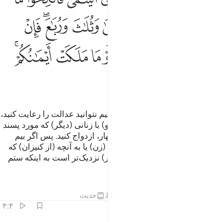
ﱼ
ﱽ
ﱾ
ﱿ
ﲀ
ﲁ
ﲂﲃ
ﲄ
ﲅ
ﲆ
ﲇ
ﲈ
ﲉ
ﲊ
ﲋ
ﲌﲍ
ﲎ
ﲏ
ﲐ
ﲑ
ﲒ
و اگر ترسیدید که در حق دختران یتیم نتوانید عدالت را رعایت کنید،
(از ازدواج با آن‌ها صرف نظر کنید و) با زنانی (دیگر) که مورد پسند
شماست دو دو، و سه سه، چهار چهار، ازدواج کنید. پس اگر بیم
دارید که نتوانید عدالت کنید، به یک (زن) یا به آنچه (از کنیزان) که
مالک آن‌هایید (اکتفا نمایید) این (کار) نزدیک‌تر است به اینکه ستم
نکنید.
تفاسیر
درس ها
بازتاب ها
قیراط
حدیث
۴:۴