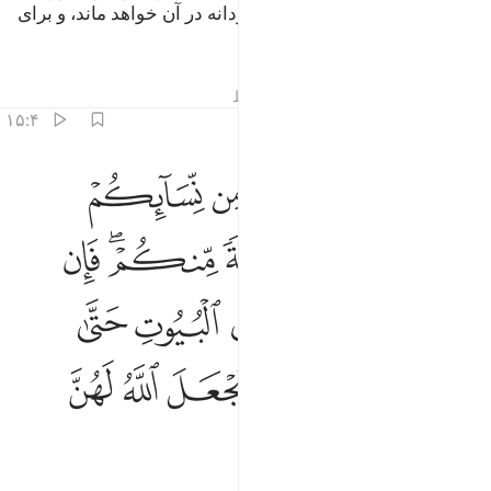
وی را در آتشی وارد می‌کند که جاودانه در آن خواهد ماند، و برای
او عذاب خوار کننده‌ای است.
تفاسیر
درس ها
بازتاب ها
قیراط
۱۵:۴
ﱁ
ﱂ
ﱃ
ﱄ
ﱅ
اللاتي ياتين الفاحشة من نسايكم فاستشهدوا عليهن اربعة منكم فان شه
َٱلَّـٰتِى يَأْتِينَ ٱلْفَـٰحِشَةَ مِن نِّسَآئِكُمْ فَٱسْتَشْهِدُوا۟ عَلَيْهِنَّ أَرْبَعَةًۭ مِّنكُ
ﱆ
ﱇ
ﱈ
ﱉﱊ
ﱋ
ﱌ
ﱍ
ﱎ
ﱏ
ﱐ
ﱑ
ﱒ
ﱓ
ﱔ
ﱕ
ﱖ
ﱗ
ﱘ