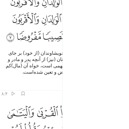
ﱁ
ﱂ
ﱃ
ﱄ
ﱅ
ﱆ
ِّلرِّجَالِ نَصِيبٌۭ مِّمَّا تَرَكَ ٱلْوَٰلِدَانِ وَٱلْأَقْرَبُونَ وَلِلنِّسَآءِ نَصِيبٌۭ مِّمَّا تَر
ﱇ
ﱈ
ﱉ
ﱊ
ﱋ
ﱌ
ﱍ
ﱎ
ﱏ
ﱐ
ﱑﱒ
ﱓ
ﱔ
ﱕ
برای مردان، از آنچه پدر و مادر و خویشاوندان (از خود) بر جای
گذاشته‌اند؛ سهمی است، و برای زنان (نیز) از آنچه پدر و مادر و
خویشاوندان بر جای گذاشته‌اند، سهمی است، خواه آن (مال)کم
باشد یا زیاد، این بهره و سهمی فرض و تعین شده‌است.
تفاسیر
درس ها
بازتاب ها
۸:۴
ﱖ
ﱗ
ﱘ
ﱙ
ﱚ
ﱛ
اذا حضر القسمة اولو القربى واليتامى والمساكين فارزقوهم منه وقولوا
َإِذَا حَضَرَ ٱلْقِسْمَةَ أُو۟لُوا۟ ٱلْقُرْبَىٰ وَٱلْيَتَـٰمَىٰ وَٱلْمَسَـٰكِينُ فَٱرْزُقُوهُ