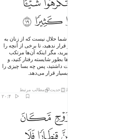
ﲵ
ﲶ
ﲷ
ﲸ
ﲹ
ﲺ
ﲻ
ﲼ
ﲽ
ﲾ
ﲿ
ای کسانی‌که ایمان آورده‌اید! برای شما حلال نیست که از زنان به
اکراه ارث برید، و آنان را زیر فشار قرار ندهید، تا برخی از آنچه را
که به آنان [از مَهر] داده‌اید؛ پس بگیرید، مگر اینکه آن‌ها مرتکب
عمل زشت آشکاری شوند، و با آن‌ها بطور شایسته رفتار کنید، و
اگر از آنان (خوشتان نیامد و) کراهت داشتید، پس چه بسا چیزی را
خوش نمی‌دارید، و الله در آن خیر بسیار قرار می‌دهد.
تفاسیر
درس ها
بازتاب ها
قیراط
حدیث
مطالب مرتبط
۲۰:۴
ﱁ
ﱂ
ﱃ
ﱄ
ﱅ
ان اردتم استبدال زوج مكان زوج واتيتم احداهن قنطارا فلا تاخذوا منه شييا 
َإِنْ أَرَدتُّمُ ٱسْتِبْدَالَ زَوْجٍۢ مَّكَانَ زَوْجٍۢ وَءَاتَيْتُمْ إِحْدَىٰهُنَّ قِنطَارًۭا فَلَا 
ﱆ
ﱇ
ﱈ
ﱉ
ﱊ