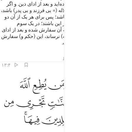
انجام وصیتی که به آن سفارش کرده‌اید و بعد از ادای دین. و اگر
مرد یا زنی که از او ارث می‌برند کلاله (= بی فرزند و بی پدر) باشد،
و برای او برادر یا خواهر (مادری) باشد؛ پس برای هر یک از آن دو
یک ششم است، و اگر آن‌ها بیش از این باشند؛ در یک سوم
شریکند، پس از انجام وصیتی که به آن سفارش شده و بعد از ادای
دَین، (به شرط آنکه) زیانی (به ورثه) نرساند، این (حکم و) سفارش
الله است، و الله دانای بردبار است.
تفاسیر
درس ها
بازتاب ها
قیراط
۱۳:۴
ﲥ
ﲦ
ﲧﲨ
ﲩ
ﲪ
ﲫ
لك حدود الله ومن يطع الله ورسوله يدخله جنات تجري من تحتها الانهار خا
ِلْكَ حُدُودُ ٱللَّهِ ۚ وَمَن يُطِعِ ٱللَّهَ وَرَسُولَهُۥ يُدْخِلْهُ جَنَّـٰتٍۢ تَجْرِى
ﲬ
ﲭ
ﲮ
ﲯ
ﲰ
ﲱ
ﲲ
ﲳ
ﲴﲵ