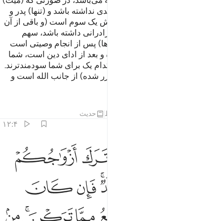
مادر وی (= میت) یک ششم از ترکه می‌باشد، در صورتی که (میت)
فرزندی داشته باشد، پس اگر فرزندی نداشته باشد و (تنها) پدر و
مادرش از او ارث برند، برای مادرش یک سوم است (و باقی از آن
پدر خواهد بود) و اگر او (= میت) برادرانی داشته باشد، سهم
مادرش یک ششم است، (همه این‌ها) پس از انجام وصیتی است
که او (= میت) به آن سفارش کرده و بعد از ادای دین است، شما
نمی‌دانید پدران‌تان و فرزندان‌تان کدام یک برای شما سودمندترند.
(این احکام) فریضه‌ای (معین و مقرر شده) از جانب الله است و
بی‌گمان الله دانای حکیم است.
تفاسیر
درس ها
بازتاب ها
قیراط
حدیث
۱۲:۴
ﱁ ﱂ
ﱃ
ﱄ
ﱅ
ﱆ
 ولكم نصف ما ترك ازواجكم ان لم يكن لهن ولد فان كان لهن ولد فلكم 
 وَلَكُمْ نِصْفُ مَا تَرَكَ أَزْوَٰجُكُمْ إِن لَّمْ يَكُن لَّهُنَّ وَلَدٌۭ ۚ فَإِن كَانَ لَهُنَّ 
ﱇ
ﱈ
ﱉ
ﱊ
ﱋﱌ
ﱍ
ﱎ
ﱏ
ﱐ
ﱑ
ﱒ
ﱓ
ﱔﱕ
ﱖ