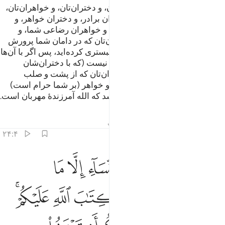
حرام شده‌است بر شما: مادران‌تان، و دختران‌تان، و خواهران‌تان،
و عمه‌هایتان، و خاله‌هایتان، و دختران برادر، و دختران خواهر، و
مادران‌تان که به شما شیر داده‌اند، و خواهران رضاعی شما، و
مادران زنان‌تان، و دختران همسران‌تان که در دامان شما پرورش
یافته‌اند از همسرانی که با آن‌ها همبستری کرده‌اید، پس اگر با آن‌ها
همبستری نکرده‌اید؛ بر شما گناهی نیست (که با دختران‌شان
ازدواج کنید) و (همچنین) زنان پسران‌تان که از پشت و صلب
خودتان هستند، و (نیز) جمع میان دو خواهر (بر شما حرام است)
مگر آنچه که در گذشته رخ داده باشد که الله آمرزندۀ مهربان است.
تفاسیر
درس ها
بازتاب ها
حدیث
۲۴:۴
ﱁ ﱂ
ﱃ
ﱄ
ﱅ
ﱆ
 والمحصنات من النساء الا ما ملكت ايمانكم كتاب الله عليكم واحل لكم
 وَٱلْمُحْصَنَـٰتُ مِنَ ٱلنِّسَآءِ إِلَّا مَا مَلَكَتْ أَيْمَـٰنُكُمْ ۖ كِتَـٰبَ ٱللَّهِ عَلَيْكُمْ ۚ 
ﱇ
ﱈﱉ
ﱊ
ﱋ
ﱌﱍ