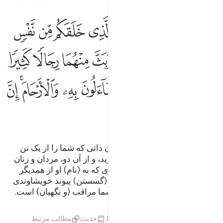
ﱁ
ﱂ
ﱃ
ﱄ
ﱅ
ﱆ
ﱇ
ﱈ
ا ايها الناس اتقوا ربكم الذي خلقكم من نفس واحدة وخلق منها زوجها وبث 
َـٰٓأَيُّهَا ٱلنَّاسُ ٱتَّقُوا۟ رَبَّكُمُ ٱلَّذِى خَلَقَكُم مِّن نَّفْسٍۢ وَٰحِدَةٍۢ وَخَلَقَ مِن
ﱉ
ﱊ
ﱋ
ﱌ
ﱍ
ﱎ
ﱏ
ﱐ
ﱑﱒ
ﱓ
ﱔ
ﱕ
ﱖ
ﱗ
ﱘﱙ
ﱚ
ﱛ
ﱜ
ﱝ
ﱞ
ﱟ
ای مردم از پروردگارتان بترسید، آن ذاتی که شما را از یک تن
آفرید، و همسرش را (نیز) از او آفرید، و از آن دو، مردان و زنان
بسیاری پراکنده کرد، و از پروردگاری که به (نام) او از همدیگر
درخواست می‌کنید، و (همچنین) از (گسستن) پیوند خویشاوندی
بپرهیزید. بی‌گمان الله همواره بر شما مراقب (و نگهبان) است.
تفاسیر
درس ها
بازتاب ها
قیراط
حدیث
مطالب مرتبط