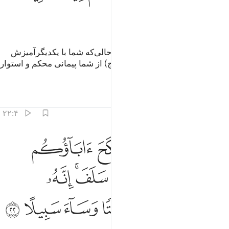
ﱟ
و چگونه آن را بازپس می‌گیرید در حالی‌که شما با یکدیگرآمیزش
نموده‌اید، و آنان (هنگام عقد ازدواج) از شما پیمانی محکم و استوار
گرفته‌اند؟!
تفاسیر
درس ها
بازتاب ها
۲۲:۴
ﱠ
ﱡ
ﱢ
ﱣ
ﱤ
لا تنكحوا ما نكح اباوكم من النساء الا ما قد سلف انه كان فاحشة ومقتا و
َلَا تَنكِحُوا۟ مَا نَكَحَ ءَابَآؤُكُم مِّنَ ٱلنِّسَآءِ إِلَّا مَا قَدْ سَلَفَ ۚ إِنَّهُۥ كَانَ فَ
ﱥ
ﱦ
ﱧ
ﱨ
ﱩ
ﱪﱫ
ﱬ
ﱭ
ﱮ
ﱯ
ﱰ
ﱱ
ﱲ