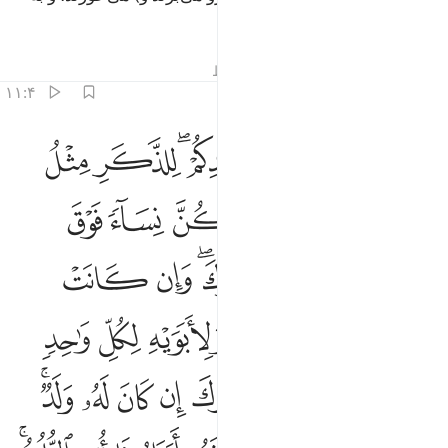
زودی به آتشی برافروخته درآیند.
تفاسیر
درس ها
بازتاب ها
قیراط
۱۱:۴
ﲃ
ﲄ
ﲅ
ﲆﲇ
ﲈ
ﲉ
وصيكم الله في اولادكم للذكر مثل حظ الانثيين فان كن نساء فوق اثنتين
ُوصِيكُمُ ٱللَّهُ فِىٓ أَوْلَـٰدِكُمْ ۖ لِلذَّكَرِ مِثْلُ حَظِّ ٱلْأُنثَيَيْنِ ۚ فَإِن كُنَّ نِسَآء
ﲊ
ﲋﲌ
ﲍ
ﲎ
ﲏ
ﲐ
ﲑ
ﲒ
ﲓ
ﲔ
ﲕﲖ
ﲗ
ﲘ
ﲙ
ﲚ
ﲛﲜ
ﲝ
ﲞ
ﲟ
ﲠ
ﲡ
ﲢ
ﲣ
ﲤ
ﲥ
ﲦ
ﲧﲨ