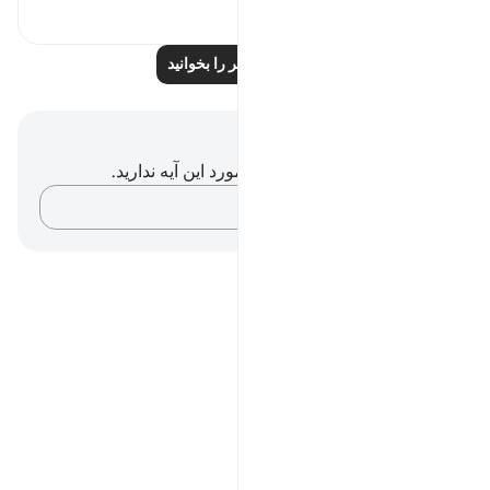
۰
۰
درس‌های بیشتر را بخوانید
یادداشت‌ها و تأملات
شما هیچ یادداشت و تأملی در مورد این آیه ندارید.
افکارتان را ثبت کنید…
Notes
placeholders
close