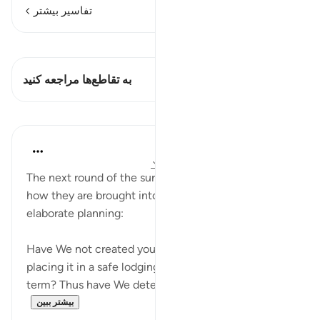
تفاسیر بیشتر
مشاهده قیراط
این آیه دارد 1 تقاطع‌ها
به تقاطع‌ها مراجعه کنید
درس‌ها
In the Shade of the Quran
۳۱ هفته پیش
·
ارجاع دادن
آیه ۲۰:۷۷-۲۴
The next round of the surah turns to the living and
how they are brought into life, in accordance with
elaborate planning:
Have We not created you from a humble fluid,
placing it in a safe lodging for a pre-determined
term? Thus have We determined; excellent ...
بیشتر ببین