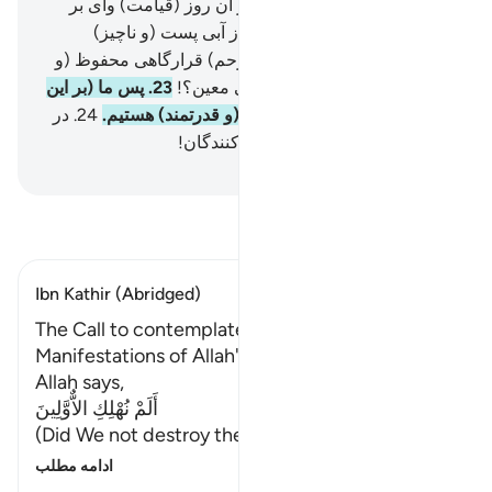
گنهکاران رفتار می‌کنیم.
19
.
در آن روز (قیامت) وای بر
تکذیب‌کنندگان!
20
.
آیا شما را از آبی پست (و ناچیز)
نیافریدیم؟!
21
.
پس آن را در (رحم) قرارگاهی محفوظ (و
استوار) قرار دادیم
22
.
تا زمانی معین؟!
23
.
پس ما (بر این
کار) توانا بودیم، و چه نیک توانا (و قدرتمند) هستیم.
24
.
در
آن روز (قیامت) وای بر تکذیب‌کنندگان!
Hussein Taji Kal Dari
-
تفسیر بخوانید
Ibn Kathir (Abridged)
The Call to contemplate the various
Manifestations of Allah's Power
Allah says,
أَلَمْ نُهْلِكِ الاٌّوَّلِينَ
(Did We not destroy the ancients) meaning,
…
ادامه مطلب