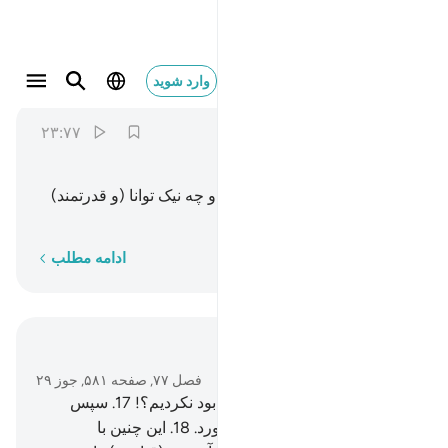
فقدرنا فنعم القادرون ٢٣
وارد شوید
Al-Mursalat
77:23
۲۳:۷۷
ﱐ
ﱑ
ﱒ
ﱓ
پس ما (بر این کار) توانا بودیم، و چه نیک توانا (و قدرتمند)
هستیم.
کلمه به کلمه
ادامه مطلب
در متن بخوانید
فصل ۷۷, صفحه ۵۸۱, جوز ۲۹
16
.
آیا ما پیشینیان (مجرم) را نابود نکردیم؟!
17
.
سپس
دیگران را در پی آن‌ها خواهیم آورد.
18
.
این چنین با