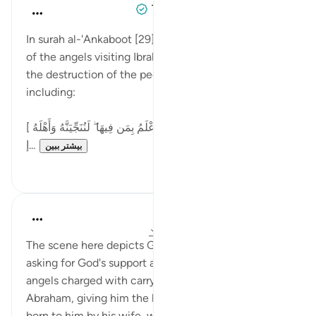
Tulayhah Tafsir Translations
۵ سال پیش
·
ارجاع دادن
آیه ۳۲:۲۹
In surah al-'Ankaboot [29], Allah recounts the story
of the angels visiting Ibrahim and informing him of
the destruction of the people of Lut's city,
including:
[ قَالَ إِنَّ فِيهَا لُوطًا ۚ قَالُوا نَحْنُ أَعْلَمُ بِمَن فِيهَا ۖ لَنُنَجِّيَنَّهُ وَأَهْلَهُ
إ...
بیشتر ببین
۰
۵
In the Shade of the Quran
۳۱ هفته پیش
·
ارجاع دادن
آیه ۳۱:۲۹-۳۲
The scene here depicts God's response to Abraham
asking for God's support against the unbelievers. The
angels charged with carrying out God's order visited
Abraham, giving him the happy news of a child to be
born to him by his wife, who up to that point had