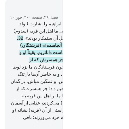
در متن بخوانید
فصل ۲۹, صفحه ۴۰۰, جوز ۲۰
31
.
و هنگامی‌که فرستادگان ما ابراهیم را بشارت (تولد
فرزند) آوردند، گفتند: «به راستی ما اهل این قریه (سدوم)
را هلاک خواهیم کرد، بی‌شک اهل آن ستمکار بودند».
32
.
(ابراهیم) گفت: «همانا لوط در آنجاست!» (فرشتگان)
گفتند: «ما به هر کس‌که در آنجاست داناتریم، یقیناً او و
خانواده‌اش را نجات می‌دهیم، جز همسرش که از
بازماندگان خواهد بود».
33
.
و چون فرستادگان ما نزد لوط
آمدند، از (دیدن) آن‌ها اندوهگین، و به خاطر آن‌ها دل‌تنگ
شد، و (فرشتگان) گفتند: «نترس، و غمگین مباش، بی‌گمان
ما تو و خانواده‌ات را نجات خواهیم داد؛ جز همسرت‌که از
بازماندگان خواهد بود.
34
.
همانا ما بر اهل این قریه به
(خاطر) آن‌که نافرمانی (و گناه) می‌کردند، عذابی از آسمان
فرو خواهیم ریخت».
35
.
و به راستی از آن (قریه) نشانه (و
عبرت) روشنی برای گروهی که خرد می‌ورزند؛ باقی
گذاشتیم.