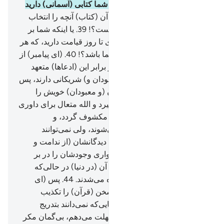
چگونه داوری می‌کنید؟!
37
.
آیا شما کتابی (آسمانی) دارید
که در آن می‌خوانید؟!
38
.
و در آن (کتاب) آنچه را انتخاب
کنید، برای شما (نوشته شده) است؟!
39
.
یا اینکه شما بر
(عهدۀ) ما عهد و پیمان استواری تا روز قیامت دارید، که هر
چه را حکم کنید، (حق) برای شما باشد؟!
40
.
(ای پیامبر) از
آن‌ها بپرس، کدام یک از آنان در برابر این (ادعا‌ها) متعهد
است؟!
41
.
و یا اینکه آن‌ها (معبودان و) شریکانی دارند، پس
اگر است می‌گویند باید شریکان (و معبودان) خویش را
بیاورند.
42
.
روزی‌که (کار بالا گیرد و الله متعال برای داوری
میان خلائق بیاید) ساق برهنه و مکشوف گردد، و
(مشرکان) دعوت به سجود می‌شوند، ولی نمی‌توانند
(سجده کنند).
43
.
(در حالی‌که) دیدگانشان (از ندامت و
خجالت) فرو افتاده و ذلّت و خواری وجود‌شان را در بر
گرفته است، و یقیناً که پیش از آن (در دنیا) در حالی‌که
سالم بودند به سجود فرا خوانده می‌شدند.
44
.
پس (ای
پیامبر) مرا با آن کسی‌که این سخن (قرآن) را تکذیب
می‌کند وا‌گذار، ما آنان را از آنجایی‌که نمی‌دانند بتدریج
خواهیم گرفت.
45
.
و به آن‌ها مهلت می‌دهم، بی‌گمان مکر