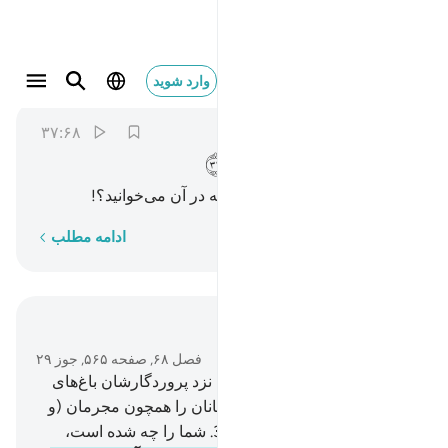
ام لكم كتاب فيه تدرسون ٣٧
وارد شوید
Al-Qalam
68:37
۳۷:۶۸
ﳀ
ﳁ
ﳂ
ﳃ
ﳄ
ﳅ
آیا شما کتابی (آسمانی) دارید که در آن می‌خوانید؟!
کلمه به کلمه
ادامه مطلب
در متن بخوانید
فصل ۶۸, صفحه ۵۶۵, جوز ۲۹
34
.
به راستی برای پرهیزگاران نزد پروردگار‌شان باغ‌های
پر نعمت است.
35
.
آیا ما مسلمانان را همچون مجرمان (و
گناهکاران) قرار می‌دهیم؟!.
36
.
شما را چه شده است،