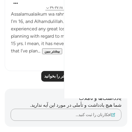
Maimona Aziz
۱۲ هفته پیش
·
ارجاع دادن
آیه ۱۵۵:۲-۱۵۶، ۳۷:۶۸-۳۹
Assalamualaikum wa rahmatullahi wa barakatuhu.
I’m 16, and Alhamdulillah. I’ve never really
experienced any great loss, nor did I have any
planning with regard to my future until I turned 14 /
15 yrs. I mean, it has never really happened to me
that I’ve plan...
بیشتر ببین
۵
۱۱
بازتاب‌های بیشتر را بخوانید
یادداشت‌ها و تأملات
شما هیچ یادداشت و تأملی در مورد این آیه ندارید.
افکارتان را ثبت کنید…