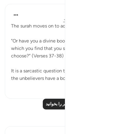
In the Shade of the Quran
۳۱ هفته پیش
·
ارجاع دادن
آیه ۳۷:۶۸-۳۸
The surah moves on to add an element of sarcasm:
"Or have you a divine book which you study, and in
which you find that you shall have all that you
choose?" (Verses 37-38)
It is a sarcastic question that asks whether or not
the unbelievers have a book and if...
بیشتر ببین
۰
۰
درس‌های بیشتر را بخوانید
بازتاب‌ها