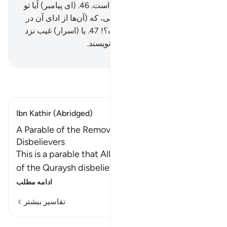
(و تدبیر) من استوار (و محکم) است.
46
.
(ای پیامبر) آیا تو
از آن‌ها مزدی درخواست می‌کنی، که (آن‌ها از ادای آن در
رنجند، و) برایشان سنگین است؟!
47
.
یا (اسرار) غیب نزد
آن‌هاست، پس آنان (از آن) می‌نویسند.
Hussein Taji Kal Dari
-
تفسیر بخوانید
Ibn Kathir (Abridged)
A Parable of the Removal of the Earnings of the
Disbelievers
This is a parable that Allah made of the behavior
of the Quraysh disbelievers with the gre
…
ادامه مطلب
تفاسیر بیشتر
درس‌ها