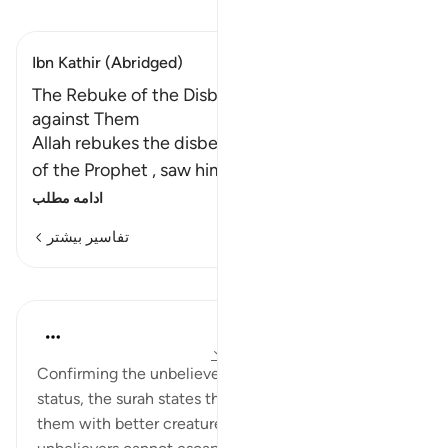
تفسیر بخوانید
Ibn Kathir (Abridged)
The Rebuke of the Disbelievers and the Threat
against Them
Allah rebukes the disbelievers who, in the time
of the Prophet , saw him and the guidance Al
…
ادامه مطلب
تفاسیر بیشتر
درس‌ها
In the Shade of the Quran
۳۲ هفته پیش
·
ارجاع دادن
آیه ۴۰:۷۰-۴۱
Confirming the unbelievers' unimportance and lowly
status, the surah states that God is able to replace
them with better creatures. Furthermore, the