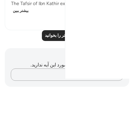
The Tafsir of Ibn Kathir explains this as referring to t...
بیشتر ببین
۱۸۱
۱
۱
بازتاب‌های بیشتر را بخوانید
یادداشت‌ها و تأملات
شما هیچ یادداشت و تأملی در مورد این آیه ندارید.
افکارتان را ثبت کنید…