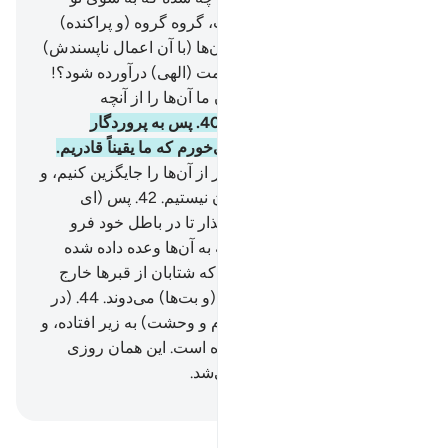
می‌شتابند؟
37
.
از راست و چپ، گروه گروه (و پراکنده)
می‌شوند؟!
38
.
آیا هر کدام از آن‌ها (با آن اعمال ناپسندش)
طمع دارد که او در بهشت پرنعمت (الهی) درآورده شود؟!
39
.
هرگز چنین نیست، بی‌گمان ما آن‌ها را از آنچه
(خود‌شان) می‌دانند آفریده‌ایم.
40
.
پس به پروردگار
مشرق‌ها و مغرب‌ها سوگند می‌خورم که ما یقیناً قادریم.
41
.
بر آن که (کسانی دیگر) بهتر از آن‌ها را جایگزین کنیم، و
ما (برای این کار) عاجز و ناتوان نیستیم.
42
.
پس (ای
پیامبر!) آنان را به حال خود وا‌گذار تا در باطل خود فرو
روند، و بازی کنند تا به روزی‌که به آن‌ها وعده داده شده
است برسند.
43
.
(همان) روزی‌که شتابان از قبرها خارج
می‌شوند، گویی به سوی نشانه (و بت‌ها) می‌دوند.
44
.
(در
حالی‌که) چشم‌هایشان (از شرم و وحشت) به زیر افتاده، و
ذلت (و خواری) آن‌ها را پوشانده است. این همان روزی
است که به آن‌ها وعده داده می‌شد.
Hussein Taji Kal Dari
-