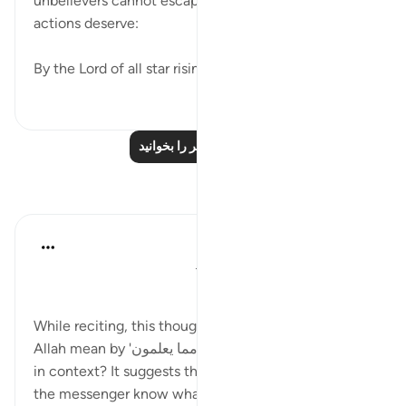
unbelievers cannot escape the punishment their
actions deserve:
By the Lord of all star risings and settings, ...
بیشتر ببین
۹۳
۰
۰
درس‌های بیشتر را بخوانید
بازتاب‌ها
Ayyuub El Addouti
۲ سال پیش
·
ارجاع دادن
آیه ۳۹:۷۰-۴۰
While reciting, this thought came to me: What does
Allah mean by 'مما يعلمون' ('from what they know')
in context? It suggests that the people who denied
the messenger know what Allah created them from.