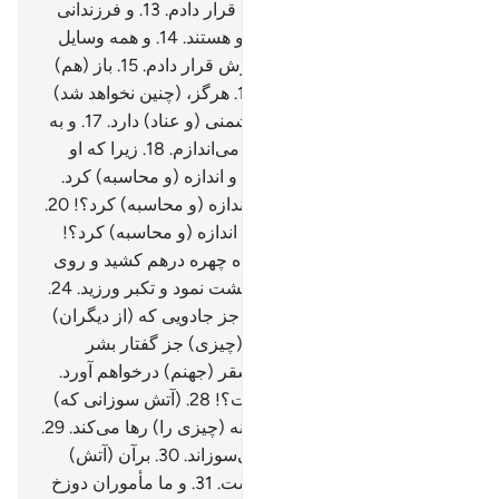
(همان که) مال فراوانی برایش قرار دادم.
13
.
و فرزندانی
که همیشه (در خدمت او و) با او هستند.
14
.
و همه وسایل
(و امکانات) زندگی را در اختیارش قرار دادم.
15
.
باز (هم)
طمع دارد که (برآن) بیفزایم.
16
.
هرگز، (چنین نخواهد شد)
بی‌گمان او نسبت به آیات ما دشمنی (و عناد) دارد.
17
.
و به
زودی او را به مشقت و سختی می‌اندازم.
18
.
زیرا که او
(برای مبارزه با قرآن) اندیشید، و اندازه (و محاسبه) کرد.
19
.
پس مرگ بر او باد! چگونه اندازه (و محاسبه) کرد؟!
20
.
باز (هم)، مرگ بر او باد! چگونه اندازه (و محاسبه) کرد؟!
21
.
سپس نگاهی افکند.
22
.
آنگاه چهره درهم کشید و روی
ترش کرد.
23
.
سپس (به حق) پشت نمود و تکبر ورزید.
24
.
آنگاه گفت: «این (قرآن) چیزی جز جادویی که (از دیگران)
آموخته شده، نیست.
25
.
و این (چیزی) جز گفتار بشر
نیست».
26
.
به زودی او را به سقر (جهنم) درخواهم آورد.
27
.
و تو چه دانی «سقر» چیست؟!
28
.
(آتش سوزانی که)
نه (چیزی را) باقی می‌گذارد و نه (چیزی را) رها می‌کند.
29
.
پوست را (دگرگون کرده و) می‌سوزاند.
30
.
برآن (آتش)
نوزده (فرشته) گمارده شده است.
31
.
و ما مأموران دوزخ