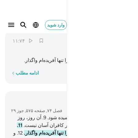
ذرني ومن خلقت وحيدا ١١
وارد شوید
Al-Muddaththir
74:11
۱۱:۷۴
ﲿ
ﳀ
ﳁ
ﳂ
ﳃ
(ای پیامبر!) مرا با کسی‌که او را تنها آفریده‌ام واگذار.
کلمه به کلمه
ادامه مطلب
در متن بخوانید
فصل ۷۴, صفحه ۵۷۵, جوز ۲۹
8
.
پس هنگامی‌که در «صور» دمیده شود.
9
.
آن روز، روز
سخت (و دشواری) است.
10
.
بر کافران آسان نیست.
11
.
(ای پیامبر!) مرا با کسی‌که او را تنها آفریده‌ام واگذار.
12
.
و