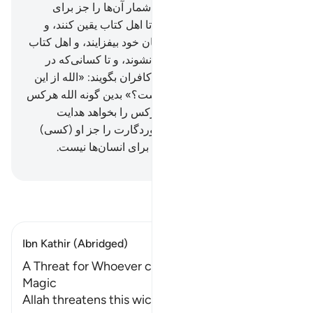
را جز فرشتگان قرار ندادیم، و شمار آن‌ها را جز برای
آزمایش کافران معین نکردیم، تا اهل کتاب یقین کنند، و
کسانی‌که ایمان آورده‌اند بر ایمان خود بیفزایند، و اهل کتاب
و مؤمنان، گرفتار شک و تردید نشوند، و تا کسانی‌که در
دل‌هایشان مرض است و (نیز) کافران بگویند: «الله از این
مثل (و توصیف) چه خواسته است؟» بدین گونه الله هرکس
را بخواهد گمراه می‌سازد، و هرکس را بخواهد هدایت
می‌کند، و (شمار) لشکریان پروردگارت را جز او (کسی)
نمی‌داند، و این جز پند و اندرزی برای انسان‌ها نیست.
Hussein Taji Kal Dari
-
تفسیر بخوانید
Ibn Kathir (Abridged)
A Threat for Whoever claims that the Qur'an is
Magic
Allah threatens this wicked person whom He