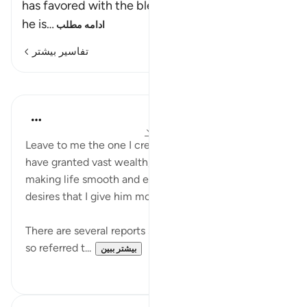
has favored with the blessings of this world, yet
he is
…
ادامه مطلب
تفاسیر بیشتر
درس‌ها
In the Shade of the Quran
۳۱ هفته پیش
·
ارجاع دادن
آیه ۱۱:۷۴-۱۵
Leave to me the one I created alone, to whom I
have granted vast wealth, and sons by his side,
making life smooth and easy for him; yet he greedily
desires that I give him more. (Verses 11-15)
There are several reports suggesting that the person
so referred t...
بیشتر ببین
۰
۰