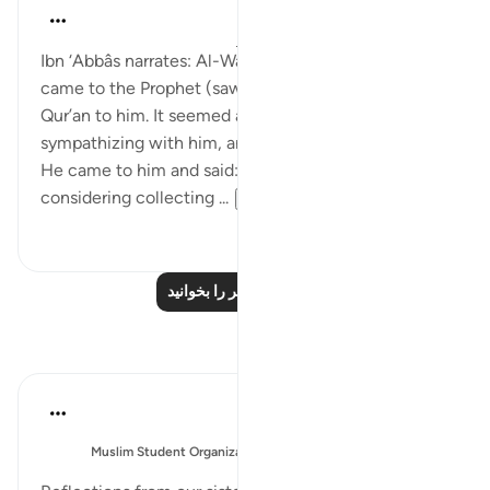
Prophetic Commentary
۸ سال پیش
·
ارجاع دادن
آیه ۱۱:۷۴-۳۰
Ibn ‘Abbâs narrates: Al-Waleed b. al-Mugheerah
came to the Prophet (saws), and he recited the
Qur’an to him. It seemed as though he was
sympathizing with him, and that reached Abu Jahl.
He came to him and said: 'O uncle, your people are
considering collecting ...
بیشتر ببین
۰
۰
درس‌های بیشتر را بخوانید
بازتاب‌ها
Esma Esa
۶ سال پیش
·
ارجاع دادن
آیه ۸:۷۴-۲۸
ارسال شده
Muslim Student Organization & Women in Islam
در
CCNY