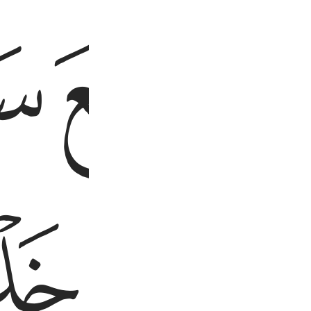
ﱚ
ﱛ
 خَلْقِ ٱلرَّحْمَـٰنِ مِن تَفَـٰوُتٍۢ ۖ فَٱرْجِعِ ٱلْبَصَرَ هَلْ تَرَىٰ مِن فُطُورٍۢ ٣
ﱟ
ﱠ
ﱡ