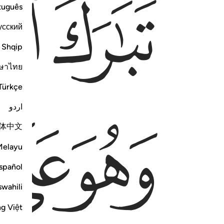
ﱁ
ﱂ
tuguês
усский
Shqip
ษาไทย
Türkçe
اردو
ﱅ
ﱆ
ﱇ
体中文
Melayu
spañol
swahili
ng Việt