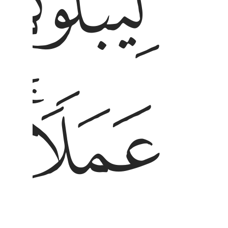
ﱏ
ﱒﱓ
ﱔ