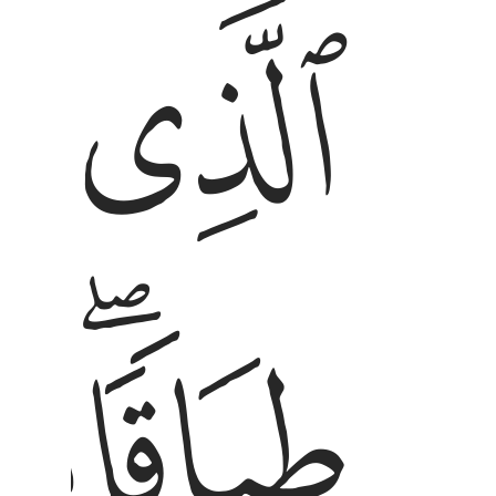
ﱘ
ﱙ
ٱلَّذِى خَلَقَ سَبْعَ سَمَـٰوَٰتٍۢ طِبَاقًۭا ۖ مَّا تَرَىٰ فِى
ﱜﱝ
ﱞ