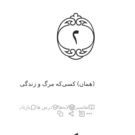
ﱗ
(همان) کسی‌که مرگ و زندگی را آفرید ت
تفاسیر
لایه‌ها
درس ها
بازتاب ها
مطا
الذي خلق سبع سماوات طباقا ما ترى في خلق الر