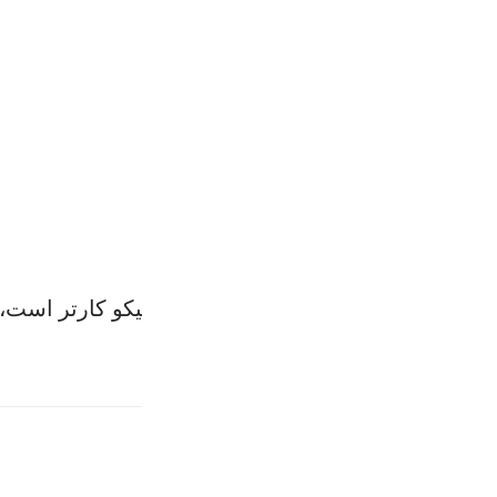
ا شما را بیازماید که کدام یک از شما نیکو کار‌تر است،
لب مرتبط
حمان من تفاوت فارجع البصر هل ترى من فطور ٣