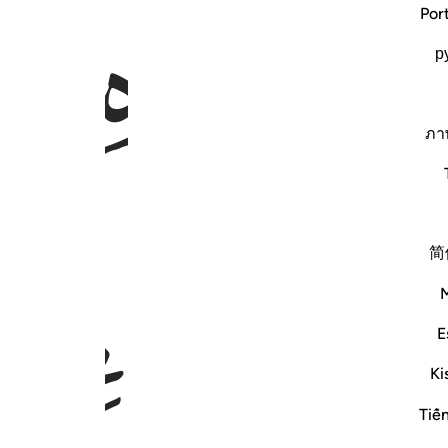
ﱃ
ﱄ
Por
р
ภา
ﱈ
ﱉ
简
E
Ki
Tiế