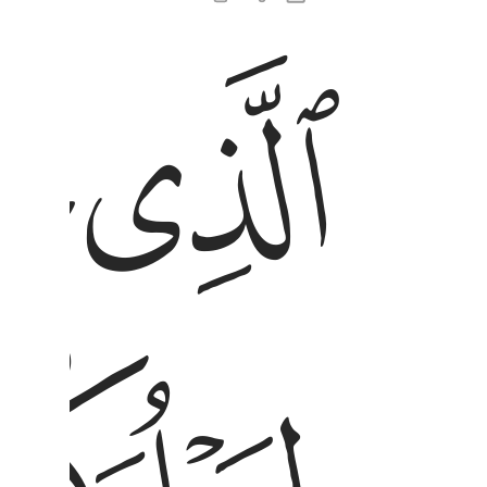
ﱋ
ﱌ
الذي خلق الموت والحياة ليبلوكم ايكم احسن عملا و
ٱلَّذِى خَلَقَ ٱلْمَوْتَ وَٱلْحَيَوٰةَ لِيَبْلُوَكُمْ أَيُّكُمْ