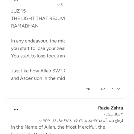
سال گذشته
·
ارجاع دادن
آیه ۶۰:۱۸-۷۸، ۹:۱۷
JUZ 15
THE LIGHT THAT REJUVENATES YOU IN MID
RAMADHAN
In any endeavour, the middle point is usually when
you start to lose your zeal.
You start to lose focus and and get distracted.
Just like how Allah SWT Gifted The Night Journey
and Ascension in the mid...
بیشتر ببین
۰
۶
Razia Zahra
۲ سال پیش
·
ارجاع دادن
آیه ۷۷:۱۸-۸۲، ۷۴:۱۸-۷۵، ۶۷:۱۸-۶۸، ۷۰:۱۸-۷۲
In the Name of Allah, the Most Merciful, the