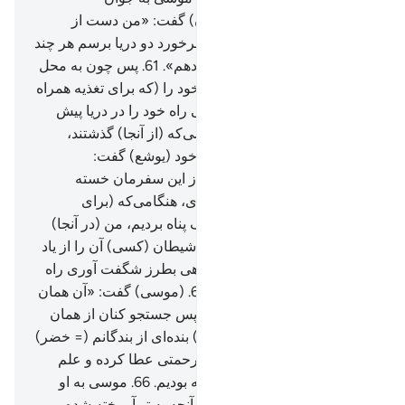
(خدمت‌کار) خود (یوشع بن نون) گفت: «من دست از
جستجو بر نمی‌دارم تا به محل بر‌خورد دو دریا برسم هر چند
مدت طولانی به راه خود ادامه دهم».
61
.
پس چون به محل
برخورد دو دریا رسیدند، ماهی خود را (که برای تغذیه همراه
داشتند) فراموش کردند و ماهی راه خود را در دریا پیش
گرفت (و رفت).
62
.
پس هنگامی‌که (از آنجا) گذشتند،
(موسی) به جوان (خدمت‌کار) خود (یوشع) گفت:
«غذای‌مان را بیاور، که سخت از این سفرمان خسته
شده‌ایم».
63
.
گفت: «به یاد داری، هنگامی‌که (برای
استراحت) به کنار آن تخته سنگ پناه بردیم، من (در آنجا)
ماهی را فراموش کردم؛ و جز شیطان (کسی) آن را از یاد
من نبرد تا به یادش باشم، و ماهی بطرز شگفت آوری راه
خود را در دریا پیش گرفت».
64
.
(موسی) گفت: «آن همان
چیزی بود که ما می‌خواستیم» پس جستجو کنان از همان
راه باز گشتند.
65
.
پس (در آنجا) بنده‌ای از بندگانم (= خضر)
را یافتند که از جانب خود به او رحمتی عطا کرده و علم
فراوانی از نزد خود به او آموخته بودیم.
66
.
موسی به او
گفت: «آیا از تو پیروی کنم تا از آنچه به تو آموخته شده و