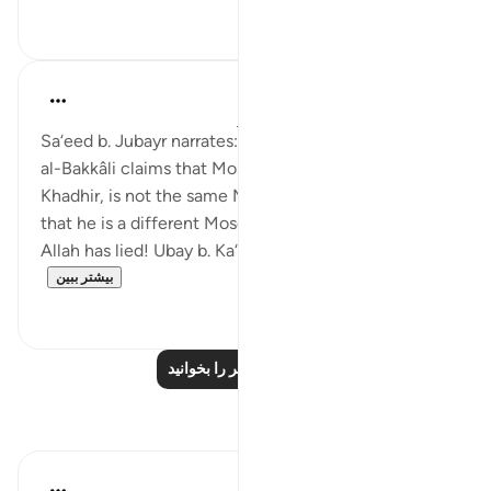
۰
۶
Prophetic Commentary
۸ سال پیش
·
ارجاع دادن
آیه ۶۰:۱۸-۸۲
Sa‘eed b. Jubayr narrates: I said to Ibn ‘Abbâs: 'Nawf
al-Bakkâli claims that Moses, the companion of al-
Khadhir, is not the same Moses of the Israelites, and
that he is a different Moses.' He said: 'The enemy of
Allah has lied! Ubay b. Ka‘b narrated to us fro...
بیشتر ببین
۰
۰
درس‌های بیشتر را بخوانید
بازتاب‌ها
Syaari Ab Rahman