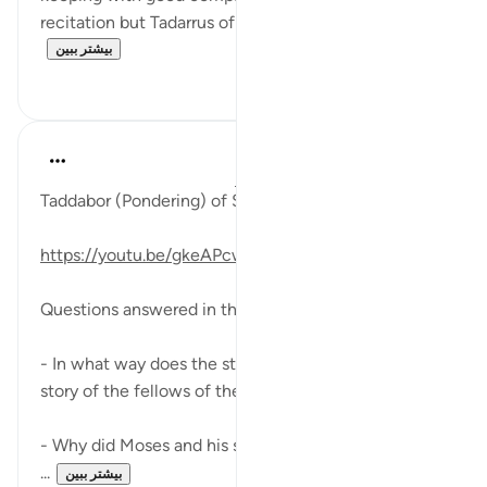
recitation but Tadarrus of Good Deeds need to...
بیشتر ببین
۴
۱۵
Fadel Soliman
۶ سال پیش
·
ارجاع دادن
آیه ۶۱:۱۸-۷۸
Taddabor (Pondering) of Surat Al-Kahf Ayahs: 61-78
https://youtu.be/gkeAPcwx-3Y
Questions answered in this video:
- In what way does the story of the fish relate to the
story of the fellows of the cave?
- Why did Moses and his servant want to go back to
...
بیشتر ببین