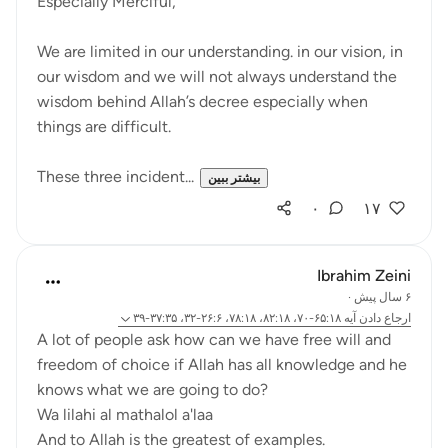
Especially Merciful,
We are limited in our understanding. in our vision, in
our wisdom and we will not always understand the
wisdom behind Allah’s decree especially when
things are difficult.
These three incident...
بیشتر ببین
۰
۱۷
Ibrahim Zeini
۶ سال پیش
·
ارجاع دادن
آیه ۶۵:۱۸-۷۰، ۸۲:۱۸، ۷۸:۱۸، ۲۶:۶-۳۲، ۳۷:۳۵-۳۹
A lot of people ask how can we have free will and
freedom of choice if Allah has all knowledge and he
knows what we are going to do?
Wa lilahi al mathalol a'laa
And to Allah is the greatest of examples.