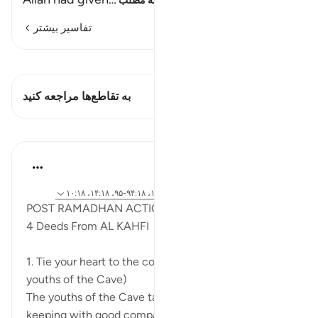
ادامه مطلب
تفاسیر بیشتر
مشاهده قیراط
این آیه دارد 1 تقاطع‌ها
به تقاطع‌ها مراجعه کنید
درس‌ها
Syaari Ab Rahman
سال گذشته
·
ارجاع دادن
آیه ۶۵:۱۸-۷۰، ۳۷:۱۸-۴۰، ۱۶:۱۸، ۹۴:۱۸-۹۵، ۱۴:۱۸، ۱۰:۱۸
POST RAMADHAN ACTION PLAN
4 Deeds From AL KAHFI
1. Tie your heart to the community. (Story of the
youths of the Cave)
The youths of the Cave taught us the importance of
keeping with good company. 'Tadarrus' not of