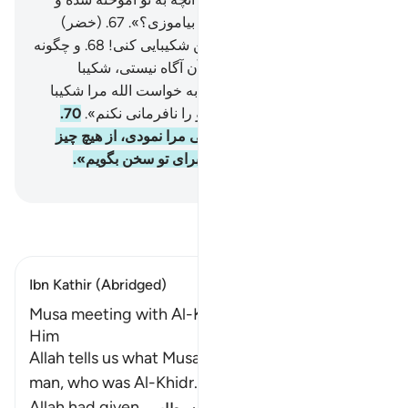
مایۀ رشد و صلاح است، به من بیاموزی؟».
67
.
(خضر)
گفت: «تو هرگز نمی‌توانی با من شکیبایی کنی!
68
.
و چگونه
می‌توانی بر چیزی که به (راز) آن آگاه نیستی، شکیبا
باشی؟!»
69
.
(موسی) گفت: «به خواست الله مرا شکیبا
خواهی یافت، و در هیچ کاری تو را نافرمانی نکنم».
70
.
(خضر) گفت: «پس اگر همراهی مرا نمودی، از هیچ چیز
مپرس تا آنکه خودم دربارۀ آن برای تو سخن بگویم».
Hussein Taji Kal Dari
-
تفسیر بخوانید
Ibn Kathir (Abridged)
Musa meeting with Al-Khidr and accompanying
Him
Allah tells us what Musa said to that learned
man, who was Al-Khidr. He was one to whom
Allah had given
…