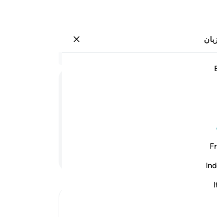
بان
وارد شوید
ق بنات واصفاكم بالبنين ١٦
در 
۱۶:۴۳
.
16
ﲇ
کرد
یکی 
انتخاب کرده است، و پسران را برای شما بر
نسب
گرد
Fr
پرور
ادامه مطلب
تبی
Ind
فرشت
آیا 
I
گوا
Ibn Kathir (Abridged)
.
20