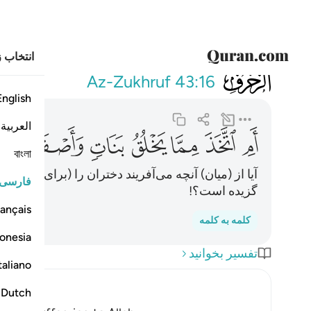
انتخاب ز
043
ام اتخذ مما يخل
Az-Zukhruf
43:16
English
العربية
ﲀ
ﲁ
ﲂ
ﲃ
ﲄ
ﲅ
ﲆ
বাংলা
آیا از (میان) آنچه می‌آفریند دختران را (برای خود) 
فارسی
گزیده است؟!
ançais
کلمه به کلمه
onesia
تفسیر بخوانید
taliano
Dutch