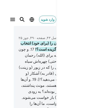
وارد شوید
متن بخوانید
فصل ۴۳, صفحه ۴۹۰, جوز ۲۵
آیا از (میان) آنچه می‌آفریند دختران را (برای خود) انتخاب
ه است، و پسران را برای شما بر گزیده است؟!
17
.
و چون
از آن‌ها را به (تولد) همان چیزی‌که برای (الله) رحمان
ت داده، مژده دهند، (از شدت ناراحتی) چهره‌اش سیاه
د، و او خشمگین شود.
18
.
آیا کسی را که در زیور (و زینت)
ده می‌شود، و او در (هنگام) جدال (قادر به) آشکار (و
ن مقصودش) نیست (به الله نسبت می‌دهید؟!).
19
.
و آن‌ها
گان را که بندگان (الله) رحمان هستند، مونث پنداشتند،
به هنگام آفرینش آن‌ها (آنجا) حاضر بوده‌اند؟ به زودی
هی آنان نوشته خواهد شد، و (ازآن) باز خواست می‌شوند.
و گفتند: «اگر (الله) رحمان می‌خواست، ما آن‌ها را