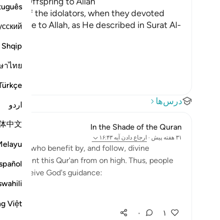
ion of Offspring to Allah
tuguês
cations of the idolators, when they devoted
 and some to Allah, as He described in Surat Al-
усский
Shqip
ษาไทย
Türkçe
درس‌ها
اردو
体中文
In the Shade of the Quran
۳۱ هفته پیش
·
ارجاع دادن
آیه ۱۶:۴۳
Melayu
f people who benefit by, and follow, divine
od has sent this Qur'an from on high. Thus, people
spañol
it and receive God's guidance:
swahili
ng Việt
۰
۱