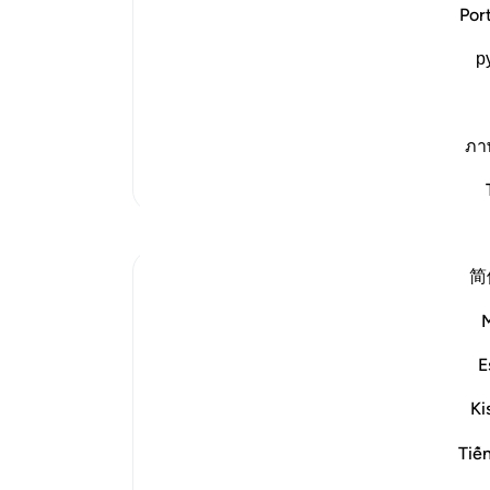
Condemnation of the Idolators' attribut
پرست
Por
Here Allah speaks of the lies and fabri
آنان
some of their cattle to their false gods
р
کتاب
An`am where He said:
بلکه
وَجَعَلُواْ لِلَّهِ مِمَّا ذَرَأَ مِنَ الْحَر
(نیز
…
ادامه مطلب
در ه
ภา
مگر 
تفاسیر بیشتر
و بی
(پیا
آنچه
简
اقتد
فرست
With such a clear exposition of examples o
گرف
guidance as well as those who go astray, G
ari
-
E
who open their hearts to it will benefit by 
Ki
یاد
"Thus...
بیشتر ببین
شما 
Tiế