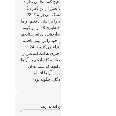
ش نمی‌کردیم» آنان به این (امر) هیچ گونه علمی ندارند،
 جز دروغ (چیزی) نمی‌گویند.
21
.
آیا پیش از این (قرآن)
ی به آنان داده‌ایم پس آنان به آن تمسک می‌جویند؟!
22
.
 می‌گویند: «بی‌گمان ما نیاکان خود را بر آیینی یافتیم، و ما
) از پی آن‌ها (می‌رویم و) هدایت یافته‌ایم».
23
.
و این‌گونه
یچ (شهر و) قریه‌ای پیش از تو هشداردهنده‌ای نفرستادیم،
اینکه متنعمانش گفتند: «ما نیاکان خود را بر آیینی یافتیم،
‌گمان ما به (اعمال و) آثار آن‌ها اقتداء می‌کنیم».
24
.
مبر‌شان) گفت: «آیا اگر برای شما چیزی هدایت‌کننده‌تر از
 که نیاکانتان را بر آن یافتید، آورده باشم؟! (بازهم به آن‌ها
اء می‌کنید؟!) گفتند: «(آری،) ما به آنچه که شما به آن
اده شده‌اید، کافریم».
25
.
بنا براین از آن‌ها انتقام
تیم، پس بنگر سرانجام تکذیب کنندگان چگونه بود!
Hussein Taji Kal D
داشت‌ها و تأملات
هیچ یادداشت و تأملی در مورد این آیه ندارید.
افکارتان را ثبت کنید…