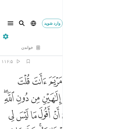
وارد شوید
۵. Al-Ma'idah
آیه به آیه
خواندن
ترجمه
: Hussein Taji Kal Dari
۱۱۶:۵
ﱬ
ﱭ
ﱮ
ﱯ
ﱰ
ﱱ
ﱲ
ﱳ
اذ قال الله يا عيسى ابن مريم اانت قلت للناس اتخذوني وامي الاهين 
َإِذْ قَالَ ٱللَّهُ يَـٰعِيسَى ٱبْنَ مَرْيَمَ ءَأَنتَ قُلْتَ لِلنَّاسِ ٱتَّخِذُونِى وَأ
ﱴ
ﱵ
ﱶ
ﱷ
ﱸ
ﱹ
ﱺﱻ
ﱼ
ﱽ
ﱾ
ﱿ
ﲀ
ﲁ
ﲂ
ﲃ
ﲄ
ﲅ