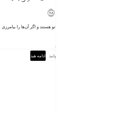
ﳆ
ﳇ
ﳈ
ﳉ
ﳊ
اگر آن‌ها را عذاب کنی آنان بندگان تو هستند و اگر آن‌ها را بیامرزی
تو نیرومند حکیمی».
تفاسیر
درس ها
بازتاب ها
حدیث
سوره را کامل بخوانید
ادامه هید