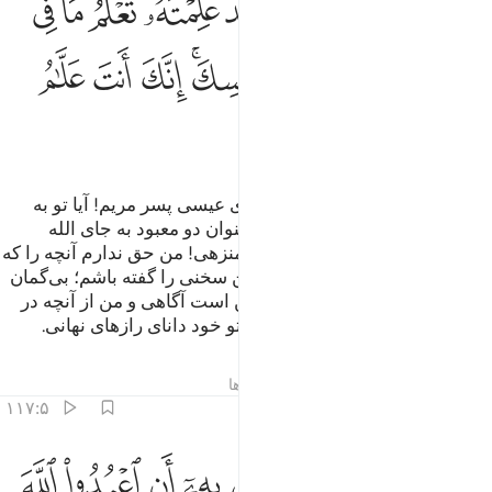
ﲆﲇ
ﲈ
ﲉ
ﲊ
ﲋ
ﲌﲍ
ﲎ
ﲏ
ﲐ
ﲑ
ﲒ
ﲓ
ﲔ
ﲕ
ﲖﲗ
ﲘ
ﲙ
ﲚ
ﲛ
ﲜ
و (بیاد بیاور) که الله می‌فرماید: «ای عیسی پسر مریم! آیا تو به
مردم گفتی که من و مادرم را به عنوان دو معبود به جای الله
انتخاب کنید؟» (عیسی) گوید: «تو منزهی! من حق ندارم آنچه را که
شایسته من نیست بگویم! اگر چنین سخنی را گفته باشم؛ بی‌گمان
تو می‌دانی، تو از آنچه در ضمیر من است آگاهی و من از آنچه در
ذات (پاک) توست؛ نمی‌دانم، یقیناً تو خود دانای رازهای نهانی.
تفاسیر
درس ها
بازتاب ها
پاسخ‌ها
۱۱۷:۵
ﲝ
ﲞ
ﲟ
ﲠ
ﲡ
ﲢ
ﲣ
ﲤ
ﲥ
ﲦ
ا قلت لهم الا ما امرتني به ان اعبدوا الله ربي وربكم وكنت عليهم شه
َا قُلْتُ لَهُمْ إِلَّا مَآ أَمَرْتَنِى بِهِۦٓ أَنِ ٱعْبُدُوا۟ ٱللَّهَ رَبِّى وَرَبَّكُمْ ۚ وَكُنتُ