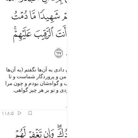
ﲧ
ﲨﲩ
ﲪ
ﲫ
ﲬ
ﲭ
ﲮ
ﲯﲰ
ﲱ
ﲲ
ﲳ
ﲴ
ﲵ
ﲶﲷ
ﲸ
ﲹ
ﲺ
ﲻ
ﲼ
ﲽ
من چیزی جز آنچه مرا به آن فرمان دادی به آن‌ها نگفتم (به آن‌ها
گفتم:) الله را بپرستید که پروردگار من و پروردگار شماست و تا
زمانی که در میان آن‌ها بودم مراقب و گواه‌شان بودم و چون مرا
بر گرفتی تو خودت مراقب آن‌ها بودی و تو بر هر چیز گواهی.
تفاسیر
درس ها
بازتاب ها
حدیث
۱۱۸:۵
ﲾ
ﲿ
ﳀ
ﳁﳂ
ﳃ
ﳄ
ن تعذبهم فانهم عبادك وان تغفر لهم فانك انت العزيز الحكيم ١١٨
ﳅ
ِن تُعَذِّبْهُمْ فَإِنَّهُمْ عِبَادُكَ ۖ وَإِن تَغْفِرْ لَهُمْ فَإِنَّكَ أَنتَ ٱلْعَزِيزُ ٱ