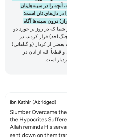
و (این‌ها) برای این است که الله، آنچه را در سینه‌هایتان
(پنهان) دارید، بیازماید، و آنچه را در دل‌های تان است؛
خالص و پاک گرداند. و الله به (راز) درون سینه‌ها آگاه
است.
155
.
به راستی کسانی از شما که در روز بر خورد دو
گروه (مسلمانان و کافران در جنگ احد) فرار کردند، در
حقیقت شیطان آنان را به سبب بعضی از کردار (و گناهانی)
که مرتکب شده بودند، بلغزانید، و قطعاً الله از آنان در
گذشت، بی‌گمان الله آمرزندۀ بردبار است.
Hussein Taji Kal Dari
-
تفسیر بخوانید
Ibn Kathir (Abridged)
Slumber Overcame the Believers; the Fear that
the Hypocrites Suffered
Allah reminds His servants of His favor when He
sent down on them tranquillity an
…
ادامه مطلب