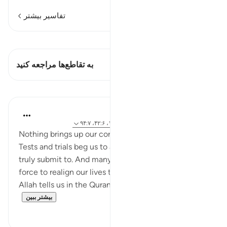
تفاسیر بیشتر
مشاهده قیراط
این آیه دارد 2 تقاطع‌ها
به تقاطع‌ها مراجعه کنید
درس‌ها
Samia Mubarak
۴ سال پیش
·
ارجاع دادن
آیه ۱۵۴:۳، ۱۶۸:۷، ۴۲:۶، ۹۴:۷
Nothing brings up our core values like hardships do.
Tests and trials beg us to answer who and what we
truly submit to. And many times, they are the driving
force to realign our lives to what truly matters in life.
Allah tells us in the Quran that people are o...
بیشتر ببین
۷
۵۰