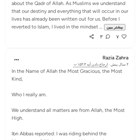
about the Qadr of Allah. As Muslims we understand
that our destiny and everything that will occur in our
lives has already been written out for us. Before I
reverted to Islam, I lived in the mindset ...
بیشتر ببین
۳
۷
Razia Zahra
۴ سال پیش
·
ارجاع دادن
آیه ۱۵۴:۳
In the Name of Allah the Most Gracious, the Most
Kind,
Who I really am.
We understand all matters are from Allah, the Most
High.
Ibn Abbas reported: I was riding behind the