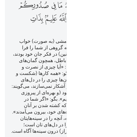
ﲃ
ﲄﲅ
ﲆ
ﲇ
ﲈ
ﲉ
ﲊ
ﲋ
ﲌ
ﲍ
ﲎﲏ
ﲐ
ﲑ
ﲒ
ﲓ
ﲔ
سپس بعد از آن غم و اندوه، آرامشی (به صورت) خواب
سبکی بر شما فرو فرستاده، که گروهی از شما را فرا
گرفت. و گروهی دیگر (= منافقین) در فکر جان خود بودند،
و دربارۀ خدا، گمان‌های ناروا و باطل، همچون گمان‌های
زمان جاهلیت داشتند. می‌گفتند: «آیا چیزی از نصرت و
پیروزی نصیب ما می‌شود؟» بگو: «همه کارها (شکست و
پیروزی) به دست الله است». آن‌ها چیزی را در دل‌های
شان پنهان می‌دارند که برای تو آشکار نمی‌سازند، می‌گویند:
«اگر ما را در این کار اختیاری بود (و بهره‌ای از پیروزی
داشتیم) در اینجا کشته نمی‌شدیم». بگو: «اگر شما در
خانه‌های خود هم بودید، کسانی‌که کشته شدن بر آنان
نوشته شده بود؛ قطعاً به قتلگاه‌های خود، بیرون می‌آمدند».
و (این‌ها) برای این است که الله، آنچه را در سینه‌هایتان
(پنهان) دارید، بیازماید، و آنچه را در دل‌های تان است؛
خالص و پاک گرداند. و الله به (راز) درون سینه‌ها آگاه است.