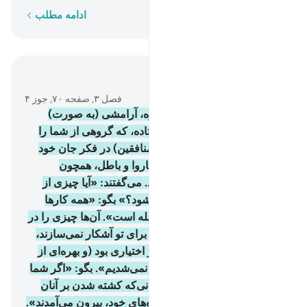
کلمه به کلمه
ادامه مطلب
در متن بخوانید
فصل ۳, صفحه ۷۰, جوز ۴
154
.
سپس بعد از آن غم و اندوه، آرامشی (به صورت)
خواب سبکی بر شما فرو فرستاده، که گروهی از شما را
فرا گرفت. و گروهی دیگر (= منافقین) در فکر جان خود
بودند، و دربارۀ خدا، گمان‌های ناروا و باطل، همچون
گمان‌های زمان جاهلیت داشتند. می‌گفتند: «آیا چیزی از
نصرت و پیروزی نصیب ما می‌شود؟» بگو: «همه کارها
(شکست و پیروزی) به دست الله است». آن‌ها چیزی را در
دل‌های شان پنهان می‌دارند که برای تو آشکار نمی‌سازند،
می‌گویند: «اگر ما را در این کار اختیاری بود (و بهره‌ای از
پیروزی داشتیم) در اینجا کشته نمی‌شدیم». بگو: «اگر شما
در خانه‌های خود هم بودید، کسانی‌که کشته شدن بر آنان
نوشته شده بود؛ قطعاً به قتلگاه‌های خود، بیرون می‌آمدند».