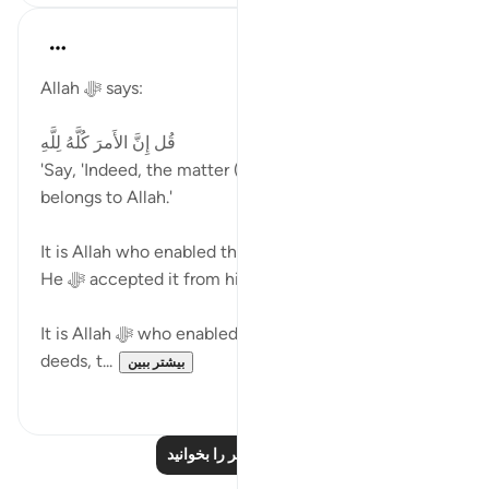
Abu Bakr Zoud
۵ سال پیش
·
ارجاع دادن
آیه ۱۵۴:۳
Allah ﷻ says:
قُل إِنَّ الأَمرَ كُلَّهُ لِلَّهِ
'Say, 'Indeed, the matter (every matter) completely
belongs to Allah.'
It is Allah who enabled the servant to repent, then
He ﷻ accepted it from him.
It is Allah ﷻ who enabled the servant to righteous
deeds, t...
بیشتر ببین
۰
۲۳
درس‌های بیشتر را بخوانید