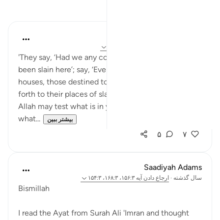
بازتاب‌ها
Khalisa M.
سال گذشته
·
ارجاع دادن
آیه ۱۵۴:۳، ۶:۱۱
'They say, ‘Had we any control, we would not have
been slain here’; say, ‘Even if you had been in your
houses, those destined to be slain would have come
forth to their places of slaying; and in order that
Allah may test what is in your breasts and reveal
what...
بیشتر ببین
۵
۷
Saadiyah Adams
سال گذشته
·
ارجاع دادن
آیه ۱۵۶:۳، ۱۶۸:۳، ۱۵۴:۳
Bismillah
I read the Ayat from Surah Ali 'Imran and thought