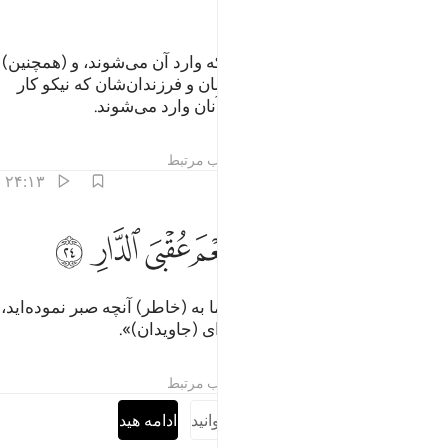
ﲋ
ﲌ
ﲍ
(همان) باغ‌های جاویدان (بهشتی) که وارد آن می‌شوند، و (همچنین)
هر کس از پدران‌شان و همسران‌شان و فرزندان‌شان که نیکو کار
بوده‌اند، و فرشتگان از هر دری بر آنان وارد می‌شوند.
تفاسیر
درس ها
بازتاب ها
مطالب مرتبط
۲۴:۱۳
ﲎ
ﲏ
ﲐ
ﲑﲒ
ﲓ
لام عليكم بما صبرتم فنعم عقبى الدار ٢٤
ﲔ
ﲕ
ﲖ
َلَـٰمٌ عَلَيْكُم بِمَا صَبَرْتُمْ ۚ فَنِعْمَ عُقْبَى ٱلدَّارِ ٢٤
(و به آن‌ها می‌گویند:) «سلام بر شما به (خاطر) آنچه صبر نموده‌اید،
پس چه خوب است عاقبت آن سرای (جاویدان)».
تفاسیر
درس ها
بازتاب ها
مطالب مرتبط
سوره را کامل بخوانید
ادامه هید