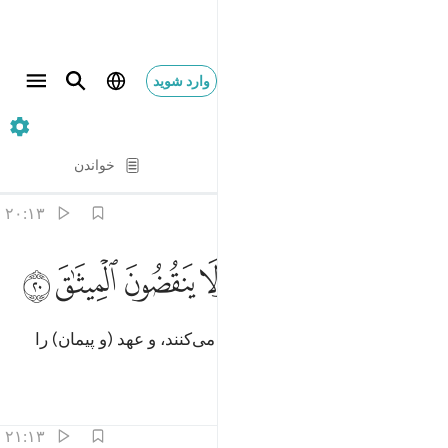
وارد شوید
۱۳. Ar-Ra'd
آیه به آیه
خواندن
ترجمه
: Hussein Taji Kal Dari
۲۰:۱۳
ﱓ
ﱔ
ﱕ
ﱖ
ﱗ
لذين يوفون بعهد الله ولا ينقضون الميثاق ٢٠
ﱘ
ﱙ
ﱚ
لَّذِينَ يُوفُونَ بِعَهْدِ ٱللَّهِ وَلَا يَنقُضُونَ ٱلْمِيثَـٰقَ ٢٠
(همان) کسانی‌که به پیمان الله وفا می‌کنند، و عهد (و پیمان) را
نمی‌شکنند.
تفاسیر
درس ها
بازتاب ها
۲۱:۱۳