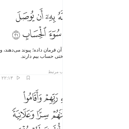
ﱛ
ﱜ
ﱝ
ﱞ
ﱟ
ﱠ
ﱡ
ﱢ
الذين يصلون ما امر الله به ان يوصل ويخشون ربهم ويخافون سوء الحس
َٱلَّذِينَ يَصِلُونَ مَآ أَمَرَ ٱللَّهُ بِهِۦٓ أَن يُوصَلَ وَيَخْشَوْنَ رَبَّهُمْ وَيَ
ﱣ
ﱤ
ﱥ
ﱦ
ﱧ
ﱨ
و کسانی‌که آنچه را الله به پیوستن آن فرمان داده؛ پیوند می‌دهند، و
از پروردگار‌شان می‌ترسند، و از سختی حساب بیم دارند.
تفاسیر
درس ها
بازتاب ها
مطالب مرتبط
۲۲:۱۳
ﱩ
ﱪ
ﱫ
ﱬ
ﱭ
ﱮ
الذين صبروا ابتغاء وجه ربهم واقاموا الصلاة وانفقوا مما رزقناهم سرا و
َٱلَّذِينَ صَبَرُوا۟ ٱبْتِغَآءَ وَجْهِ رَبِّهِمْ وَأَقَامُوا۟ ٱلصَّلَوٰةَ وَأَنف
ﱯ
ﱰ
ﱱ
ﱲ
ﱳ
ﱴ