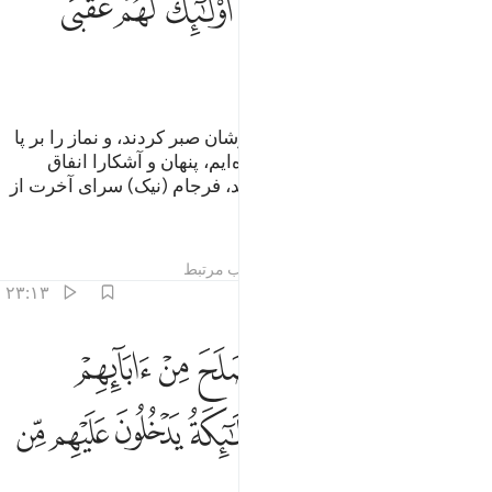
ﱵ
ﱶ
ﱷ
ﱸ
ﱹ
ﱺ
ﱻ
ﱼ
و کسانی‌که به طلب روی پروردگار‌شان صبر کردند، و نماز را بر پا
داشتند و از آنچه به آن‌ها روزی داده‌ایم، پنهان و آشکارا انفاق
کردند، و بدی را با نیکی دفع می‌کنند، فرجام (نیک) سرای آخرت از
آن آن‌هاست.
تفاسیر
درس ها
بازتاب ها
مطالب مرتبط
۲۳:۱۳
ﱽ
ﱾ
ﱿ
ﲀ
ﲁ
ﲂ
ﲃ
نات عدن يدخلونها ومن صلح من ابايهم وازواجهم وذرياتهم والملايكة يد
َنَّـٰتُ عَدْنٍۢ يَدْخُلُونَهَا وَمَن صَلَحَ مِنْ ءَابَآئِهِمْ وَأَزْوَٰجِهِمْ وَذُرِّيَّـٰتِهِمْ ۖ وَٱلْمَ
ﲄ
ﲅﲆ
ﲇ
ﲈ
ﲉ
ﲊ