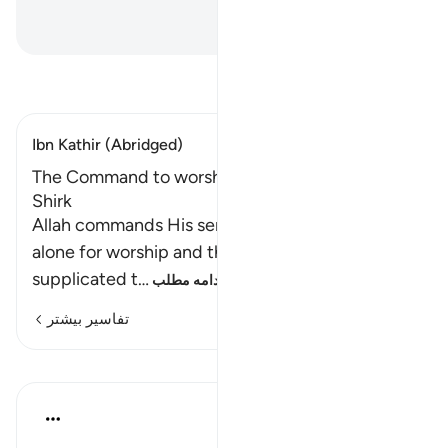
است.
Hussein Taji Kal Dari
-
تفسیر بخوانید
Ibn Kathir (Abridged)
The Command to worship Allah Alone and shun
Shirk
Allah commands His servants to single Him out
alone for worship and that none should be
supplicated t
…
ادامه مطلب
تفاسیر بیشتر
درس‌ها
In the Shade of the Quran
۳۱ هفته پیش
·
ارجاع دادن
آیه ۲۱:۷۲