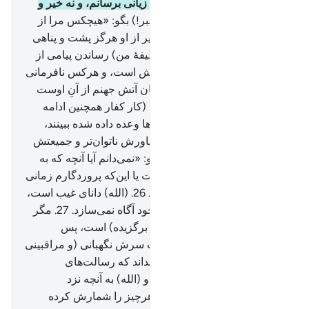
«بی‌گمان من نمی‌توانم به شما زیانی برسانم، و نه خیر و
سودی (برسانم)».
22
.
(ای پیامبر!) بگو: «هیچکس مرا از
(کیفر) الله پناه نخواهد داد، و غیر از او هرگز پشت و پناهی
نخواهم یافت.
23
.
مگر (تنها وظیفۀ من) رساندن پیامی از
جانب الله و (انجام) رسالت‌هایش است، و هرکس نافرمانی
الله و پیامبرش کند، پس بی‌گمان آتش جهنم از آنِ اوست
جاودانه در آن خواهد ماند».
24
.
(کار کفار همچنین ادامه
دارد) تا زمانی که آنچه را به آن‌ها وعده داده شده ببینند،
آنگاه خواهند دانست چه کسی یاورش ناتوان‌تر و جمیعتش
کمتر است.
25
.
(ای پیامبر!) بگو: «نمی‌دانم آیا آنچه که به
شما وعده داده شده نزدیک است یا این‌که پروردگارم زمانی
(دور) برای آن قرار می‌دهد؟!».
26
.
(الله) دانای غیب است،
و هیچکس را بر (اسرار) غیب خود آگاه نمی‌سازد.
27
.
مگر
رسولانی که آنان را پسندیده (و برگزیده) است، پس
بی‌گمان از پیش روی او و پشت سرش نگهبانی (و مراقبینی
از فرشتگان) می‌گمارد.
28
.
تا بداند که رسالت‌های
پروردگار‌شان را ابلاغ کرده‌اند، و (الله) به آنچه نزد
آن‌هاست احاطت دارد، و عدد هرچیز را شمارش کرده