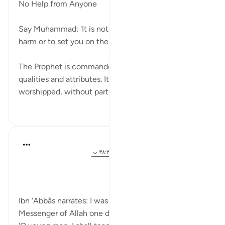
No Help from Anyone
Say Muhammad: 'It is not in my power to cause you
harm or to set you on the right course.' (Verse 21)
The Prophet is commanded to disclaim any of God's
qualities and attributes. It is God alone who must be
worshipped, without partners, an...
بیشتر ببین
۰
۰
Prophetic Commentary
۸ سال پیش
·
ارجاع دادن
آیه ۲۱:۷۲-۲۲، ۳۸:۳۹
Ibn ‘Abbâs narrates: I was [riding] behind the
Messenger of Allah one day, and he said: