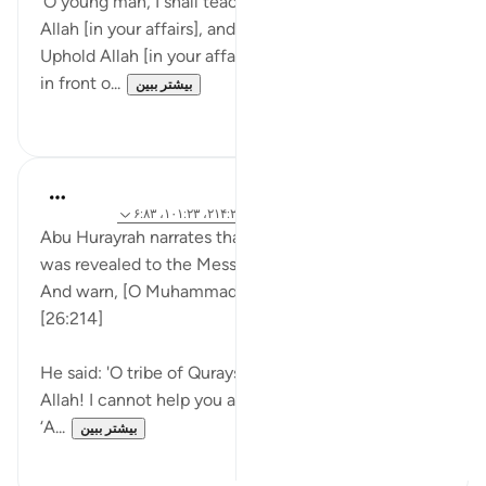
'O young man, I shall teach you some words: Uphold
Allah [in your affairs], and Allah will preserve you.
Uphold Allah [in your affairs], and you will find Him
in front o...
بیشتر ببین
۰
۱
Prophetic Commentary
۸ سال پیش
·
ارجاع دادن
آیه ۲۱:۷۲-۲۲، ۲۱۴:۲۶، ۱۰۱:۲۳، ۶:۸۳
Abu Hurayrah narrates that when the following ayah
was revealed to the Messenger of Allah (saws):
And warn, [O Muhammad], your closest kindred.
[26:214]
He said: 'O tribe of Quraysh, buy your souls from
Allah! I cannot help you against Allah at all! O Banu
‘A...
بیشتر ببین
۰
۲