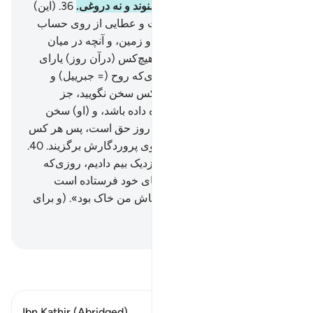
در آنجا نه سخن بیهوده‌ای می‌شنوند و نه دروغی.
36
.
(این)
پاداش از جانب پروردگار توست و عطایی از روی حساب
37
.
(همان) پروردگار آسمان‌ها و زمین، و آنچه در میان
آن‌هاست، (همان الله) رحمان هیچ‌کس (درآن روز) یارای
سخن گفتن با او ندارد.
38
.
روزی‌که روح (= جبرییل) و
فرشتگان به صف ایستند، هیچ‌کس سخن نگویید، جز
کسی‌که الله رحمان به او اجازه داده باشد، و (او) سخن
درست (و صواب) گوید.
39
.
آن روز حق است، پس هر کس
که بخواهد بازگشت‌گاهی به سوی پروردگارش برگزیند.
40
.
به راستی ما شما را از عذابی نزدیک بیم دادیم، روزی‌که
انسان آنچه را از قبل با دست‌های خود فرستاده است
می‌بیند، و کافر می‌گوید: «ای کاش من خاک بود». (و برای
حساب بر انگیخته نمی‌شد).
Hussein Taji Kal Dari
-
تفسیر بخوانید
Ibn Kathir (Abridged)