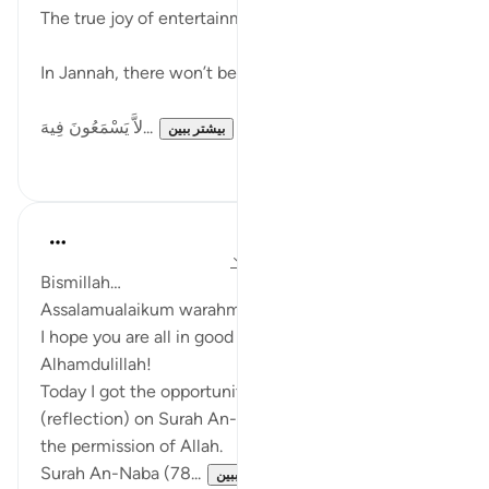
The true joy of entertainment is free from such
In Jannah, there won’t be Laghw (Vain talk)
لاَّ يَسْمَعُونَ فِيهَ...
بیشتر ببین
۱
۶
Zufisha Khaleel
۲۶ هفته پیش
·
ارجاع دادن
آیه ۳۵:۷۸-۳۶
Bismillah…
Assalamualaikum warahmatullahi wabarakatuh.
I hope you are all in good health, and I am also well,
Alhamdulillah!
Today I got the opportunity to do tadabbur
(reflection) on Surah An-Naba, ayat 35 and 36, by
the permission of Allah.
Surah An-Naba (78...
بیشتر ببین