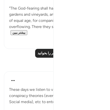
"The God-fearing shall have a place of security,
gardens and vineyards, and high-bosomed maidens,
of equal age, for companions, and a cup
overflowing. There they shall hear no idle talk,...
بیشتر ببین
۰
۰
درس‌های بیشتر را بخوانید
بازتاب‌ها
Umar Shariff
۵ سال پیش
·
ارجاع دادن
آیه ۳۵:۷۸
These days we listen to vain talks like comedies,
conspiracy theories (even we got dedicated Apps &
Social media), etc to entertain ourselves