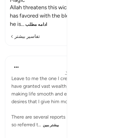
Magic
Allah threatens this wicked person whom He
has favored with the blessings of this world, yet
he is
…
ادامه مطلب
تفاسیر بیشتر
درس‌ها
In the Shade of the Quran
۳۲ هفته پیش
·
ارجاع دادن
آیه ۱۱:۷۴-۱۵
Leave to me the one I created alone, to whom I
have granted vast wealth, and sons by his side,
making life smooth and easy for him; yet he greedily
desires that I give him more. (Verses 11-15)
There are several reports suggesting that the person
so referred t...
بیشتر ببین
۲۲۱
۰
۰