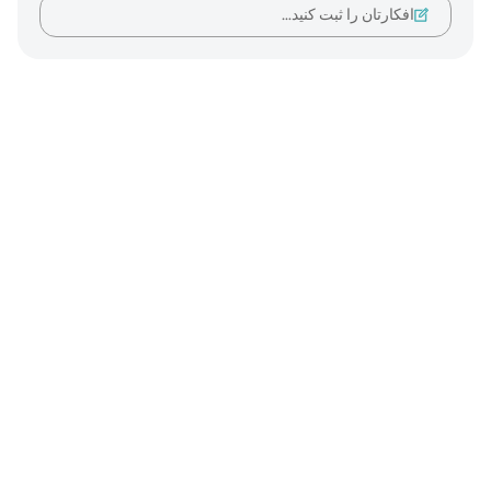
افکارتان را ثبت کنید…
Notes
placeholders
close