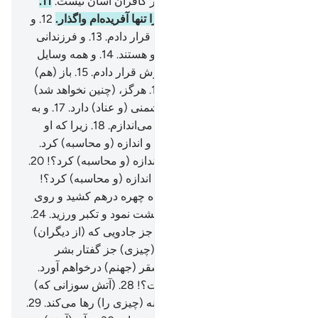
سخت (و دشواری) است.
10
.
بر کافران آسان نیست.
11
.
(ای پیامبر!) مرا با کسی‌که او را تنها آفریده‌ام واگذار.
12
.
و
(همان که) مال فراوانی برایش قرار دادم.
13
.
و فرزندانی
که همیشه (در خدمت او و) با او هستند.
14
.
و همه وسایل
(و امکانات) زندگی را در اختیارش قرار دادم.
15
.
باز (هم)
طمع دارد که (برآن) بیفزایم.
16
.
هرگز، (چنین نخواهد شد)
بی‌گمان او نسبت به آیات ما دشمنی (و عناد) دارد.
17
.
و به
زودی او را به مشقت و سختی می‌اندازم.
18
.
زیرا که او
(برای مبارزه با قرآن) اندیشید، و اندازه (و محاسبه) کرد.
19
.
پس مرگ بر او باد! چگونه اندازه (و محاسبه) کرد؟!
20
.
باز (هم)، مرگ بر او باد! چگونه اندازه (و محاسبه) کرد؟!
21
.
سپس نگاهی افکند.
22
.
آنگاه چهره درهم کشید و روی
ترش کرد.
23
.
سپس (به حق) پشت نمود و تکبر ورزید.
24
.
آنگاه گفت: «این (قرآن) چیزی جز جادویی که (از دیگران)
آموخته شده، نیست.
25
.
و این (چیزی) جز گفتار بشر
نیست».
26
.
به زودی او را به سقر (جهنم) درخواهم آورد.
27
.
و تو چه دانی «سقر» چیست؟!
28
.
(آتش سوزانی که)
نه (چیزی را) باقی می‌گذارد و نه (چیزی را) رها می‌کند.
29
.