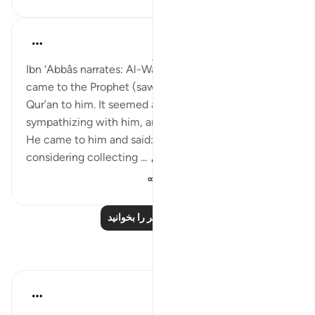
Prophetic Commentary
۸ سال پیش
·
ارجاع دادن
آیه ۱۱:۷۴-۳۰
Ibn ‘Abbâs narrates: Al-Waleed b. al-Mugheerah
came to the Prophet (saws), and he recited the
Qur’an to him. It seemed as though he was
sympathizing with him, and that reached Abu Jahl.
He came to him and said: 'O uncle, your people are
considering collecting ...
بیشتر ببین
۱٬۳۹۵
۰
۰
درس‌های بیشتر را بخوانید
بازتاب‌ها
Esma Esa
۶ سال پیش
·
ارجاع دادن
آیه ۸:۷۴-۲۸