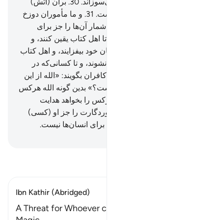
پوست را (دگرگون کرده و) می‌سوزاند.
30
.
برآن (آتش)
نوزده (فرشته) گمارده شده است.
31
.
و ما مأموران دوزخ
را جز فرشتگان قرار ندادیم، و شمار آن‌ها را جز برای
آزمایش کافران معین نکردیم، تا اهل کتاب یقین کنند، و
کسانی‌که ایمان آورده‌اند بر ایمان خود بیفزایند، و اهل کتاب
و مؤمنان، گرفتار شک و تردید نشوند، و تا کسانی‌که در
دل‌هایشان مرض است و (نیز) کافران بگویند: «الله از این
مثل (و توصیف) چه خواسته است؟» بدین گونه الله هرکس
را بخواهد گمراه می‌سازد، و هرکس را بخواهد هدایت
می‌کند، و (شمار) لشکریان پروردگارت را جز او (کسی)
نمی‌داند، و این جز پند و اندرزی برای انسان‌ها نیست.
Hussein Taji Kal Dari
-
تفسیر بخوانید
Ibn Kathir (Abridged)
A Threat for Whoever claims that the Qur'an is