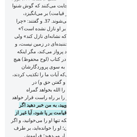
36
.
تنها کسانی (دعوت تو را) اجابت می‌کنند که گوش شنوا
دارند، و الله مردگان را (در روز قیامت) بر می‌انگیزد،
سپس به سوی او باز گردانده می‌شوند.
37
.
و گفتند: «چرا
نشانه‌ای از طرف پروردگارش بر او نازل نشده است؟»
بگو: «بی‌گمان الله، قادر است که نشانه‌ای نازل کند» ولی
بیشتر آن‌ها نمی‌دانند.
38
.
هیچ جننبده‌ای در زمین نیست، و
نه هیچ پرنده‌ای که با دو بال خود پرواز می‌کند، مگر اینکه
امت‌هایی مانند شما هستند، ما در کتاب (لوح محفوظ) هیچ
چیز را فرو گذار نکردیم، سپس به سوی پروردگارشان
محشور می‌گردند.
39
.
و کسانی‌که آیات ما را تکذیب کردند،
کر و لال هستند (از شنیدن حق و گفتن حق و) در
تاریکی‌های قرار دارند، هر کس را الله بخواهد گمراه
می‌کند، و هر کس را بخواهد؛ او را بر راه راست قرار خواهد
داد.
40
.
بگو: «اگر راست می‌گویید، به من خبر دهید اگر
عذاب الله به سراغ شما آید، یا قیامت بر پا شود، آیا غیر از
الله را می‌خوانید؟!»
41
.
(نه) بلکه تنها او را می‌خوانید، و اگر
او بخواهد مشکلی را که برای آن؛ او را خوانده‌اید، بر طرف
می‌سازد، و آنچه را شریک او قرار می‌دهید؛ فراموش