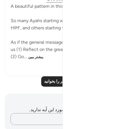
۵ سال پیش
·
ارجاع دادن
آیه ۱۸:۶، ۴۰:۶، ۱۱:۶، ۳:۶
A beautiful pattern in this lovely chapter:
So many Ayahs starting with 'Huwa' - 'HE' or 'It is
HIM', and others starting with 'Qul' - 'Say'!
As if the general message from the Surah is to teach
us (1) Reflect on the greatness of Allah (هو), then
(2) Go...
بیشتر ببین
۵۸۵
۲
۴
درس‌های بیشتر را بخوانید
یادداشت‌ها و تأملات
شما هیچ یادداشت و تأملی در مورد این آیه ندارید.
افکارتان را ثبت کنید…