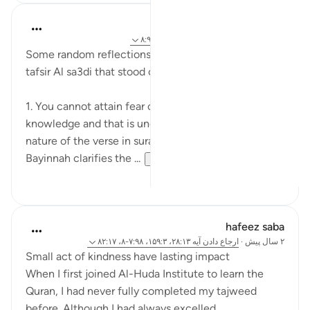
tareq abed
۸ سال پیش
·
ارجاع دادن
آیه ۲۸:۳۵-۳۸، ۸:۹۸
Some random reflections on these set of ayat from
tafsir Al sa3di that stood out to me:
1. You cannot attain fear of Allah except by
knowledge and that is understood by the restrictive
nature of the verse in surah Fatir, and then surah
Bayinnah clarifies the ...
بیشتر ببین
۱
۴
hafeez saba
۲ سال پیش
·
ارجاع دادن
آیه ۲۸:۱۳، ۱۵۹:۳، ۷:۹۸-۸، ۸۲:۱۷
Small act of kindness have lasting impact
When I first joined Al-Huda Institute to learn the
Quran, I had never fully completed my tajweed
before. Although I had always excelled