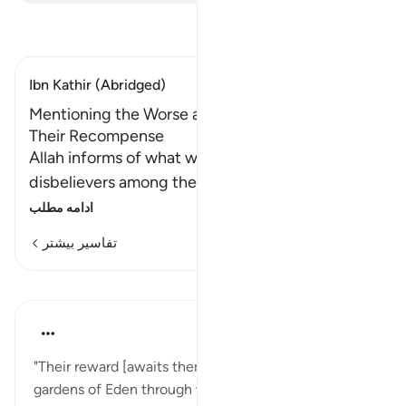
تفسیر بخوانید
Ibn Kathir (Abridged)
Mentioning the Worse and Best of Creation and
Their Recompense
Allah informs of what will happen to the wicked
disbelievers among the People of the Scr
…
ادامه مطلب
تفاسیر بیشتر
درس‌ها
In the Shade of the Quran
۳۱ هفته پیش
·
ارجاع دادن
آیه ۸:۹۸
"Their reward [awaits them] with their Lord: the
gardens of Eden through which running waters flow,