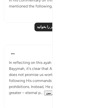
In his commentary on this ayah, imam al-Baghawi
mentioned the following...
بیشتر ببین
۲
۳
درس‌های بیشتر را بخوانید
بازتاب‌ها
Nihaar Nabi
۲ سال پیش
·
ارجاع دادن
آیه ۸:۹۸
In reflecting on this ayah (8)from Surah Al-
Bayyinah, it's clear that Allah Subhanahu wa Ta'ala
does not promise us worldly luxuries in exchange for
following His commands and avoiding His
prohibitions. Instead, He promises us something far
greater – eternal p...
بیشتر ببین
۳
۶