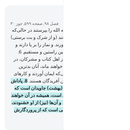
در متن بخوانید
فصل ۹۸, صفحه ۵۹۹, جوز ۳۰
5
.
و آنان فرمان نیافتند جز اینکه الله را بپرستند در حالی‌که
دین خود را برای او خالص گردانند (و از شرک و بت برستی)
به توحید (و دین ابراهیم) روی آورند. و نماز را بر پا دارند و
زکات را بپردازند، و این است آیین راستین و مستقیم.
6
.
بی‌گمان کسانی‌که کافر شدند از اهل کتاب و مشرکان، در
آتش جهنم‌اند که در آن جاودانه خواهند ماند، آنان بدترین
آفریدگان هستند.
7
.
همانا کسانی‌که ایمان آوردند و کارهای
شایسته انجام دادند، آن‌ها بهترین آفریدگان هستند.
8
.
پاداش
آن‌ها نزد پروردگار‌شان باغ‌های (بهشت) جاویدان است که
نهر‌ها از زیر (درختان) آن جاری است، همیشه در آن خواهند
ماند، الله از آن‌ها خشنود است، و آن‌ها (نیز) از او خشنودند،
و این (مقام و پاداش) برای کسی است که از پروردگارش
بترسد.
Hussein Taji Kal Dari
-