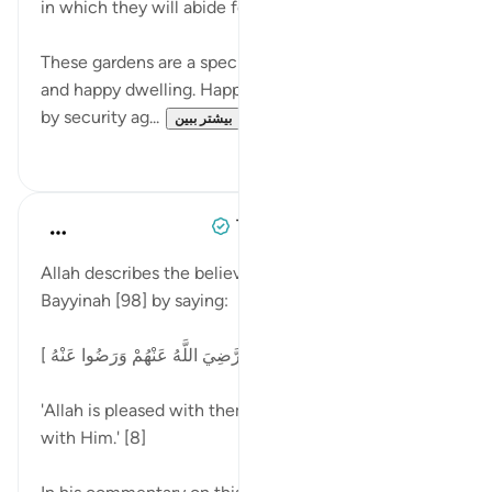
in which they will abide forever." (Verse 8)
These gardens are a specially prepared, permanent,
and happy dwelling. Happiness is symbolized here
by security ag...
بیشتر ببین
۰
۰
Tulayhah Tafsir Translations
۵ سال پیش
·
ارجاع دادن
آیه ۸:۹۸
Allah describes the believers at the end of surah al-
Bayyinah [98] by saying:
[ رَّضِيَ اللَّهُ عَنْهُمْ وَرَضُوا عَنْهُ]
'Allah is pleased with them and they are pleased
with Him.' [8]