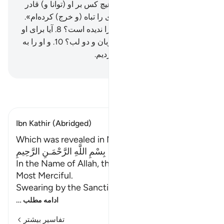
آفریدیم.
5
.
آیا او گمان می‌کند هیچ کس بر او (توانا و) قادر
نیست؟
6
.
می‌گوید: «مال زیادی را تباه (و خرج) کرده‌ام».
7
.
آیا می‌پندارد که هیچ کس او را ندیده است؟
8
.
آیا برای او
دو چشم قرار ندادیم،
9
.
و یک زبان و دو لب؟
10
.
و او را به
دو راه (خیر و شر) راهنمایی کردیم.
Hussein Taji Kal Dari
-
تفسیر بخوانید
Ibn Kathir (Abridged)
Which was revealed in Makkah
بِسْمِ اللَّهِ الرَّحْمَـنِ الرَّحِيمِ
In the Name of Allah, the Most Gracious, the
Most Merciful.
Swearing by the Sanctity
…
ادامه مطلب
تفاسیر بیشتر