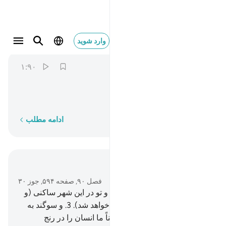
لا اقسم بهاذا البلد ١
وارد شوید
Al-Balad
90:1
۱:۹۰
ﱭ
ﱮ
ﱯ
ﱰ
ﱱ
سوگند به این شهر (مکه).
کلمه به کلمه
ادامه مطلب
در متن بخوانید
فصل ۹۰, صفحه ۵۹۴, جوز ۳۰
1
.
سوگند به این شهر (مکه).
2
.
و تو در این شهر ساکنی (و
جنگ در این شهر برای تو حلال خواهد شد).
3
.
و سوگند به
پدر (= آدم) و فرزندانش.
4
.
یقیناً ما انسان را در رنج