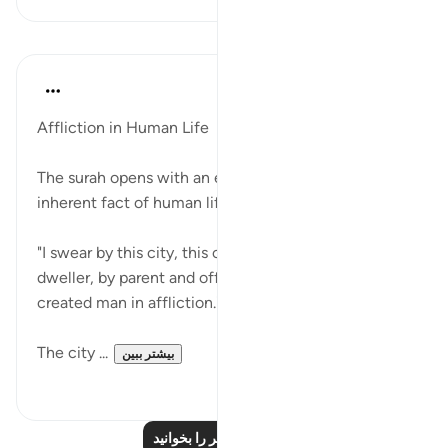
درس‌ها
In the Shade of the Quran
۳۱ هفته پیش
·
ارجاع دادن
آیه ۱:۹۰-۳
Affliction in Human Life
The surah opens with an emphatic oath asserting an
inherent fact of human life:
"I swear by this city, this city in which you are a
dweller, by parent and offspring: indeed, We have
created man in affliction." (Verses 1-4)
The city ...
بیشتر ببین
۰
۰
درس‌های بیشتر را بخوانید