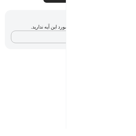
یادداشت‌ها و تأملات
شما هیچ یادداشت و تأملی در مورد این آیه ندارید.
افکارتان را ثبت کنید…
Notes
placeholders
close