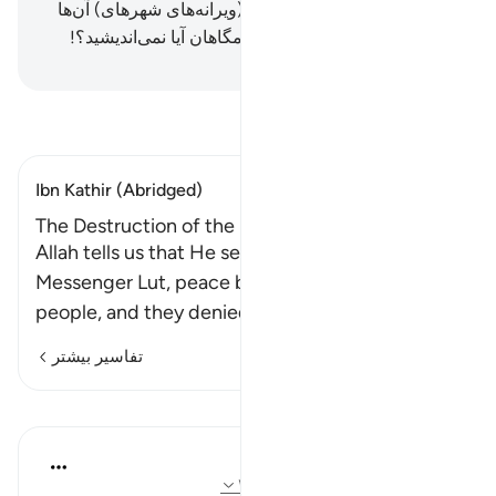
و شما (پیوسته) صبحگاهان بر (ویرانه‌های شهرهای) آن‌ها
می‌گذرید.
138
.
و (همچنین) شامگاهان آیا نمی‌اندیشید؟!
Hussein Taji Kal Dari
-
تفسیر بخوانید
Ibn Kathir (Abridged)
The Destruction of the People of Lut (Lot)
Allah tells us that He sent His servant and
Messenger Lut, peace be upon him, to his
people, and they denied
…
ادامه مطلب
تفاسیر بیشتر
درس‌ها
In the Shade of the Quran
۳۱ هفته پیش
·
ارجاع دادن
آیه ۱۳۳:۳۷-۱۳۸