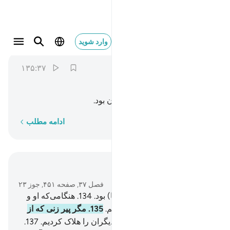
الا عجوزا في الغابرين ١٣٥
وارد شوید
As-Saffat
37:135
۱۳۵:۳۷
ﱨ
ﱩ
ﱪ
ﱫ
ﱬ
مگر پیر زنی که از باقی ماندگان بود.
کلمه به کلمه
ادامه مطلب
در متن بخوانید
فصل ۳۷, صفحه ۴۵۱, جوز ۲۳
133
.
و یقیناً لوط از رسولان (ما) بود.
134
.
هنگامی‌که او و
خانواده‌اش را همگی نجات دادیم.
135
.
مگر پیر زنی که از
باقی ماندگان بود.
136
.
سپس دیگران را هلاک کردیم.
137
.