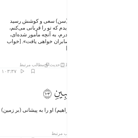
ﳢ
ﳣ
ﳤ
پس هنگامی‌که (فرزندش) با او به (سن) سعی و کوشش رسید
گفت: «ای فرزندم! من در خواب دیدم که تو را قربانی می‌کنم،
ببین، تو چه نظر داری؟!» گفت: «پدرم، به آنچه مأمور شده‌ای،
عمل کن، اگر الله بخواهد، مرا از صابران خواهی یافت». [خواب
پیامبران علیهم السلام وحی است.]
تفاسیر
درس ها
بازتاب ها
قیراط
حدیث
مطالب مرتبط
۱۰۳:۳۷
ﱁ
ﱂ
لما اسلما وتله للجبين ١٠٣
ﱃ
ﱄ
ﱅ
َلَمَّآ أَسْلَمَا وَتَلَّهُۥ لِلْجَبِينِ ١٠٣
پس چون هردو تسلیم شدند، و (ابراهیم) او را به پیشانی (بر زمین)
افکند.
تفاسیر
درس ها
بازتاب ها
مطالب مرتبط