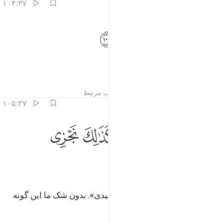
۱۰۴:۳۷
ﱆ
ﱇ
ناديناه ان يا ابراهيم ١٠٤
ﱈ
ﱉ
َنَـٰدَيْنَـٰهُ أَن يَـٰٓإِبْرَٰهِيمُ ١٠٤
و او را ندا دادیم: «ای ابراهیم!
تفاسیر
درس ها
بازتاب ها
مطالب مرتبط
۱۰۵:۳۷
ﱊ
ﱋ
ﱌﱍ
ﱎ
د صدقت الرويا انا كذالك نجزي المحسنين ١٠٥
ﱏ
ﱐ
َدْ صَدَّقْتَ ٱلرُّءْيَآ ۚ إِنَّا كَذَٰلِكَ نَجْزِى ٱلْمُحْسِنِينَ ١٠٥
ﱑ
ﱒ
یقیناً خواب (خویش) را تحقق بخشیدی». بدون شک ما این گونه
نیکوکاران را پاداش می‌دهیم.