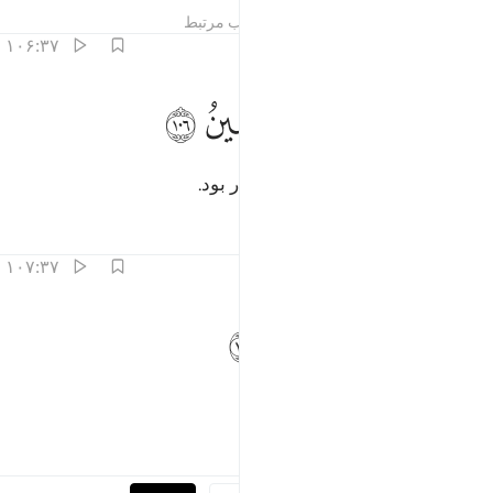
تفاسیر
درس ها
بازتاب ها
مطالب مرتبط
۱۰۶:۳۷
ﱓ
ﱔ
ﱕ
ن هاذا لهو البلاء المبين ١٠٦
ﱖ
ﱗ
ﱘ
ِنَّ هَـٰذَا لَهُوَ ٱلْبَلَـٰٓؤُا۟ ٱلْمُبِينُ ١٠٦
مسلماً این (خواب) آزمایشی آشکار بود.
تفاسیر
درس ها
بازتاب ها
۱۰۷:۳۷
ﱙ
فديناه بذبح عظيم ١٠٧
ﱚ
ﱛ
ﱜ
َفَدَيْنَـٰهُ بِذِبْحٍ عَظِيمٍۢ ١٠٧
و او را به ذبح بزرگی فدا دادیم.
تفاسیر
درس ها
بازتاب ها