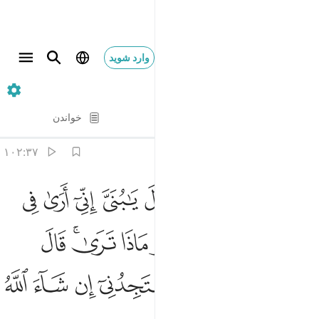
وارد شوید
۳۷. As-Saffat
آیه به آیه
خواندن
ترجمه
: Hussein Taji Kal Dari
۱۰۲:۳۷
ﳈ
ﳉ
ﳊ
ﳋ
ﳌ
ﳍ
ﳎ
ﳏ
ﳐ
لما بلغ معه السعي قال يا بني اني ارى في المنام اني اذبحك فانظر ماذا
َلَمَّا بَلَغَ مَعَهُ ٱلسَّعْىَ قَالَ يَـٰبُنَىَّ إِنِّىٓ أَرَىٰ فِى ٱلْمَنَامِ أَنِّىٓ أ
ﳑ
ﳒ
ﳓ
ﳔ
ﳕ
ﳖﳗ
ﳘ
ﳙ
ﳚ
ﳛ
ﳜﳝ
ﳞ
ﳟ
ﳠ
ﳡ