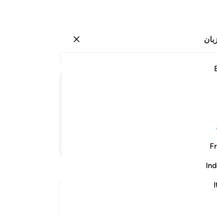
بان
وارد شوید
مة عند ربكم تختصمون ٣١
در 
۳۱:۳۹
.
22
ﳜ
است
(هم
مه (و جدال) می‌کنید.
در 
.
23
ادامه مطلب
Fr
متش
پوس
Ind
می‌ا
می‌ش
I
Ibn Kathir (Abridged)
بخو
The Parable of Shirk
برای