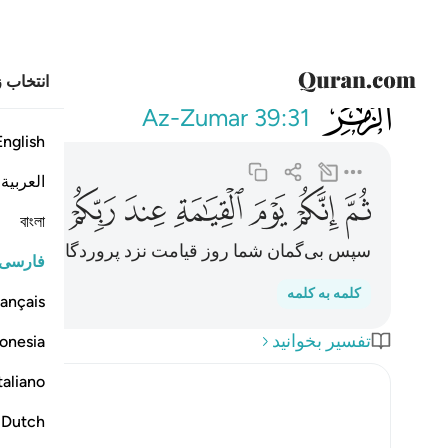
انتخاب ز
039
ثم انكم يوم القيا
Az-Zumar
39:31
English
العربية
ﳕ
ﳖ
ﳗ
ﳘ
ﳙ
ﳚ
ﳛ
বাংলা
سپس بی‌گمان شما روز قیامت نزد پروردگار‌تان مخاص
فارسی
کلمه به کلمه
ançais
تفسیر بخوانید
onesia
taliano
Dutch