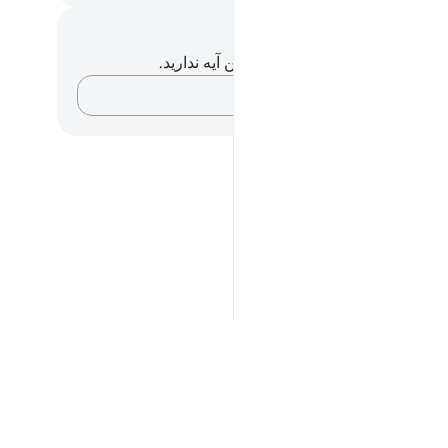
داشت‌ها و تأملات
هیچ یادداشت و تأملی در مورد این آیه ندارید.
افکارتان را ثبت کنید…