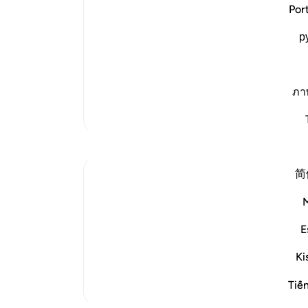
َدْ ضَرَبْنَا لِلنَّاسِ فِى هَـذَا الْقُرْءَانِ مِن كُلِّ مَثَلٍ
چهر
Por
(And indeed We have put forth for men,
(هما
'We have explained things to mankind in
р
«بچش
parables.'
پیش 
لَعَلَّهُمْ يَتَذَكَّرُونَ
(اله
(i
…
ادامه مطلب
(طعم
ภา
عذا
تفاسیر بیشتر
به ر
زده‌
انحر
简
الل
است
‘Uqbah b. ‘Âmir narrates: The Messenger of 
(مم
'The first disputants on the Day of Judgeme
یکس
E
[Sound: Narrated by Ahmad (17372), and at
آن‌ه
Ki
#hadith
#dispute
#justice
#neighbor
#kind
(نیز
پرور
Tiế
ari
-