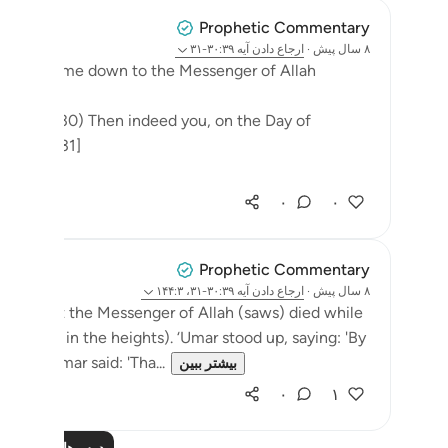
Prophetic Commentary
۸ سال پیش
·
ارجاع دادن
آیه ۳۰:۳۹-۳۱
s surah came down to the Messenger of Allah
e to die. (30) Then indeed you, on the Day of
. [39:30-31]
۰
۰
Prophetic Commentary
۸ سال پیش
·
ارجاع دادن
آیه ۳۰:۳۹-۳۱، ۱۴۴:۳
rrates that the Messenger of Allah (saws) died while
it meant in the heights). ‘Umar stood up, saying: 'By
die!' ‘Umar said: 'Tha...
بیشتر ببین
۰
۱