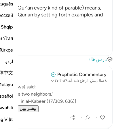
وَلَق
tuguês
 in this Qur'an every kind of parable) means,
 it, the Qur'an by setting forth examples and
усский
Shqip
ษาไทย
Türkçe
درس‌ها
اردو
体中文
Prophetic Commentary
۸ سال پیش
·
ارجاع دادن
آیه ۳۰:۳۹-۳۱
Melayu
Allah (saws) said:
nt will be two neighbors.'
spañol
-Tabarâni in al-Kabeer (17/309, 636)]
swahili
ness
#...
بیشتر ببین
۰
۰
ng Việt