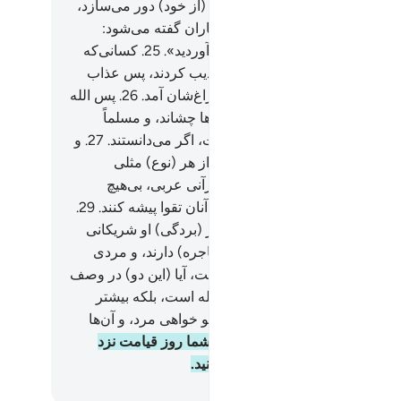
ه‌اش سختی عذاب روز قیامت را (از خود) دور می‌سازد،
نند بهشتیان هستند؟!) و به ستمکاران گفته می‌شود:
ید (کیفر) آنچه را که بدست می‌آوردید».
25
.
کسانی‌که
از آن‌ها بودند (نیز آیات ما را) تکذیب کردند، پس عذاب
ی) از جایی که نمی‌دانستند، به سراغ‌شان آمد.
26
.
پس الله
) خواری را در زندگی دنیا به آن‌ها چشاند، و مسلماً
ب آخرت بزرگتر (و سخت‌تر) است، اگر می‌دانستند.
27
.
و
استی ما برای مردم در این قرآن از هر (نوع) مثلی
ایم، شاید که آنان پند گیرند.
28
.
قرآنی عربی، بی‌هیچ
اف (و کجی را نازل کردیم) شاید آنان تقوا پیشه کنند.
29
.
ه مردی (مملوک) را مثل زده که در (بردگی) او شریکانی
 که پیوسته با هم اختلاف (و مشاجره) دارند، و مردی
لوک) که تنها تسلیم یک شخص است، آیا (این دو) در وصف
انند؟! حمد و ستایش مخصوص الله است، بلکه بیشتر
ا نمی‌دانند.
30
.
(ای پیامبر) قطعاً تو خواهی مرد، و آن‌ها
) خواهند مرد.
31
.
سپس بی‌گمان شما روز قیامت نزد
دگار‌تان مخاصمه (و جدال) می‌کنید.
Hussein Taji Kal D