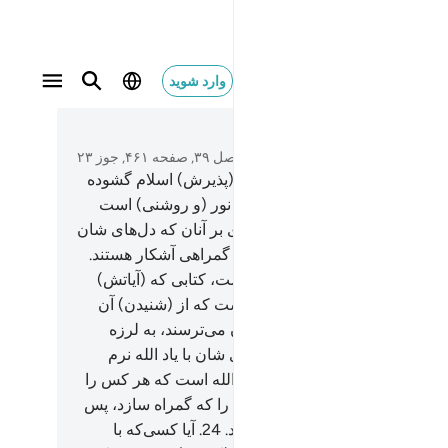
وارد شوید
متن بخوانید
فصل ۳۹, صفحه ۴۶۱, جوز ۲۳
آیا کسی‌که الله سینه‌اش را برای (پذیرش) اسلام گشوده
، پس او از سوی پروردگارش بر نور (و روشنی) است
چون سخت دلان است؟!) پس وای بر آنان که دل‌های شان
برابر ذکر الله سخت است. آنان در گمراهی آشکار هستند.
الله بهترین سخن را نازل کرده است، کتابی که (آیاتش)
ابه (= همانند یکدیگر، و) مکرر است که از (شنیدن) آن
ت‌های کسانی‌که از پروردگارشان می‌ترسند، به لرزه
فتد، آنگاه پوست‌هایشان و دل‌های شان با یاد الله نرم
ود (و آرام می‌گیرد). این هدایت الله است که هر کس را
اهد با آن هدایت می‌کند، و هر کس را که گمراه سازد، پس
 او هیچ هدایت کننده‌ای نخواهد بود.
24
.
آیا کسی‌که با