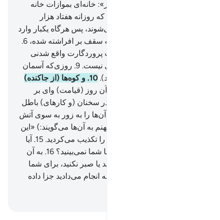
«بیت المعمور» [ «بیت المعمور»: خانه‌ای بموازات خانه
کعبه در آسمان هفتم قرار دارد که روزانه هفتاد هزار
فرشته برای عبادت وارد آن می‌شوند، پس هرگاه یکبار وارد
شدند دوباره باز نگردند.].
5
.
و به سقف بر افراشته شده،
6
.
و دریای مملو.
7
.
بی‌گمان عذاب پروردگارت واقع شدنی
است.
8
.
آن را هیچ دفع کننده‌ای نیست.
9
.
روزی‌که آسمان
بشدت بلرزد، (و به حرکت درآید).
10
.
و کوه‌ها (از جاکنده)
به تندی روان گردد.
11
.
پس در آن روز (قیامت) وای بر
تکذیب کنندگان.
12
.
کسانی‌که در سخنان (و کارهای) باطل
به بازی مشغولند.
13
.
روزی‌که آن‌ها را به زور به سوی آتش
(جهنم) می‌رانند.
14
.
(خازنان جهنم به آن‌ها می‌گویند:) «این
(همان) آتشی است که شما آن را تکذیب می‌کردید.
15
.
آیا
این (آتش و عذاب) جادو است یا شما نمی‌بینید؟
16
.
به آن
در آیید (و بسوزید) پس صبر کنید یا صبر نکنید، برای شما
یکسان است، تنها (به کیفر) آنچه انجام می‌دادید جزا داده
می‌شوید!».
Hussein Taji Kal Dari
-