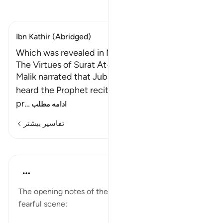
تفسیر بخوانید
Ibn Kathir (Abridged)
Which was revealed in Makkah
The Virtues of Surat At-Tur
Malik narrated that Jubayr bin Mut`im said, "I
heard the Prophet reciting Surat At-Tur while
pr
…
ادامه مطلب
تفاسیر بیشتر
درس‌ها
In the Shade of the Quran
۳۱ هفته پیش
·
ارجاع دادن
آیه ۹:۵۲-۱۰
The opening notes of the surah are followed by a
fearful scene: