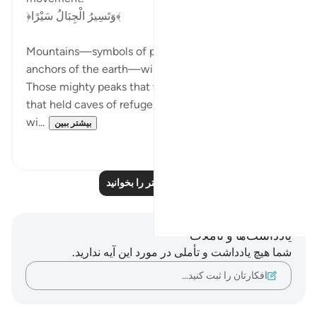
﴿وَتَسِيرُ الْجِبَالُ سَيْرًا﴾
Mountains—symbols of permanence,
anchors of the earth—will rise and drift like clouds.
Those mighty peaks that watched over prophets,
that held caves of refuge,
wi...
بیشتر ببین
۳
۱۲
بازتاب‌های بیشتر را بخوانید
یادداشت‌ها و تأملات
شما هیچ یادداشت و تأملی در مورد این آیه ندارید.
افکارتان را ثبت کنید…