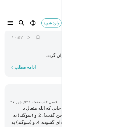
وتسير الجبال سيرا ١٠
وارد شوید
At-Tur
52:10
۱۰:۵۲
ﲯ
ﲰ
ﲱ
ﲲ
و کوه‌ها (از جاکنده) به تندی روان گردد.
کلمه به کلمه
ادامه مطلب
در متن بخوانید
فصل ۵۲, صفحه ۵۲۳, جوز ۲۷
1
.
سوگند به (کوه) طور [ همان جایی که الله متعال با
حضرت موسی علیه السلام سخن گفت.]،
2
.
و (سوگند) به
کتاب نوشته شده،
3
.
در صحیفه‌ای گشوده.
4
.
و (سوگند) به