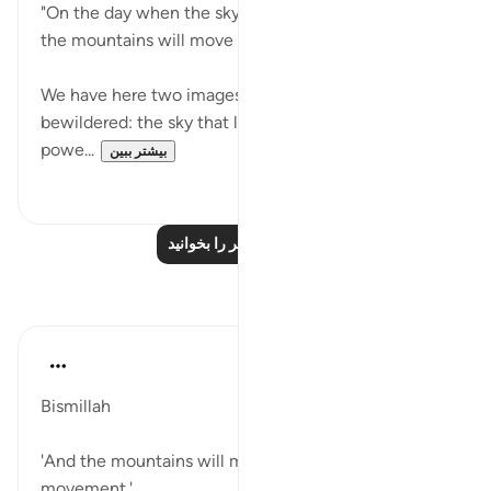
"On the day when the sky will shake and reel, and
the mountains will move away." (Verses 9-10)
We have here two images that leave us shaken,
bewildered: the sky that looks to us so firm and
powe...
بیشتر ببین
۰
۱
درس‌های بیشتر را بخوانید
بازتاب‌ها
Dr Maryam Fayyaz
سال گذشته
·
ارجاع دادن
آیه ۹:۵۲-۱۶
Bismillah
'And the mountains will move with an awful
movement.'