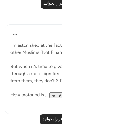
درس‌های بیشتر را بخوانید
بازتاب‌ها
Saleha Fatima
سال گذشته
·
ارجاع دادن
آیه ۶۰:۹
I'm astonished at the fact that people are finding
other Muslims (Not Financially stable) to give Zakat
But when it's time to give them the same Money
through a more dignified way by purchasing stuff
from them, they don't & Prefer others 💔
How profound is ...
بیشتر ببین
۵
۱۱
بازتاب‌های بیشتر را بخوانید