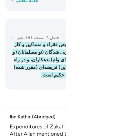
کلمه به کلمه
ادامه مطلب
در متن بخوانید
فصل ۹, صفحه ۱۹۶, جوز ۱۰
60
.
صدقات (و زکات‌ها) مخصوص فقراء و مساکین و کار
گزاران (جمع آوری) آن، و دلجویی شدگان (نو مسلمانان) و
برای (آزاد کردن) بردگان، و (ادای وام) بدهکاران، و در راه
الله، و به راه ماندگان، (است، این) فریضه‌ای (مقرر شده)
از جانب الله است، و الله دانای حکیم است.
Hussein Taji Kal Dari
-
تفسیر بخوانید
Ibn Kathir (Abridged)
Expenditures of Zakah (Alms)
After Allah mentioned the protest that the