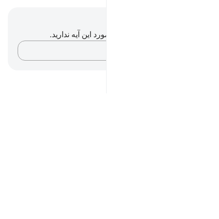
یادداشت‌ها و تأملات
شما هیچ یادداشت و تأملی در مورد این آیه ندارید.
افکارتان را ثبت کنید…
Notes
placeholders
close