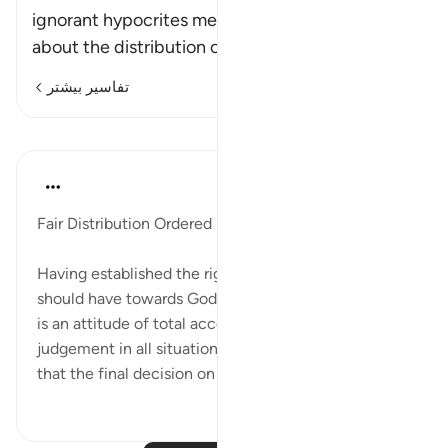
ignorant hypocrites mentioned to the Prophet
about the distribution of alms. He
…
ادامه مطلب
تفاسیر بیشتر
درس‌ها
In the Shade of the Quran
۳۱ هفته پیش
·
ارجاع دادن
آیه ۶۰:۹
Fair Distribution Ordered by God
Having established the right attitude a Muslim
should have towards God and His Messenger, which
is an attitude of total acceptance of their
judgement in all situations, the surah makes clear
that the final decision on the dist...
بیشتر ببین
۰
۰