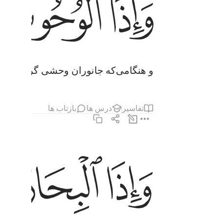
ﱙ
ﱚ
و هنگامی‌که جانوران وحشی گرد آورده 
تفاسیر
درس ها
بازتاب ها
ﱝ
ﱞ
ﱟ
واذا البحار سجرت ٦
وَإِذَا ٱلْبِحَارُ سُجِّرَتْ ٦