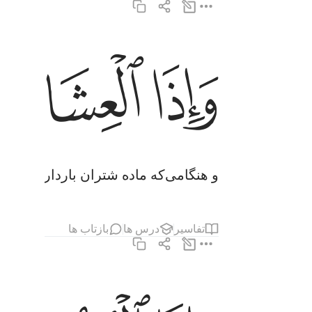
ﱕ
ﱖ
ﱗ
واذا العشار عطلت ٤
وَإِذَا ٱلْعِشَارُ عُطِّلَتْ ٤
و هنگامی‌که ماده شتران باردار رها شون
تفاسیر
درس ها
بازتاب ها
واذا الوحوش حشرت ٥
وَإِذَا ٱلْوُحُوشُ حُشِرَتْ ٥