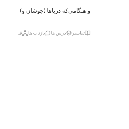
و هنگامی‌که دریا‌ها (جوشان و) بر افرو
تفاسیر
درس ها
بازتاب ها
قیراط