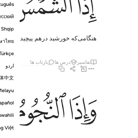
ﱉ
ﱊ
ﱋ
tuguês
усский
Shqip
هنگامی‌که خورشید درهم پیچیده شود.
ษาไทย
Türkçe
تفاسیر
درس ها
بازتاب ها
اردو
体中文
ﱍ
ﱎ
ﱏ
واذا النجوم انكدرت ٢
Melayu
وَإِذَا ٱلنُّجُومُ ٱنكَدَرَتْ ٢
spañol
swahili
ng Việt