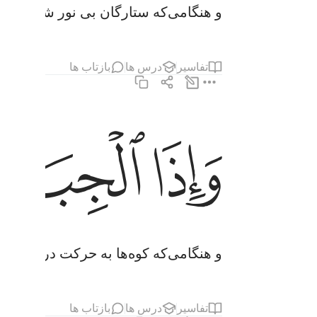
و هنگامی‌که ستارگان بی نور شوند.
تفاسیر
درس ها
بازتاب ها
ﱑ
ﱒ
واذا الجبال سيرت ٣
وَإِذَا ٱلْجِبَالُ سُيِّرَتْ ٣
و هنگامی‌که کوه‌ها به حرکت درآید.
تفاسیر
درس ها
بازتاب ها