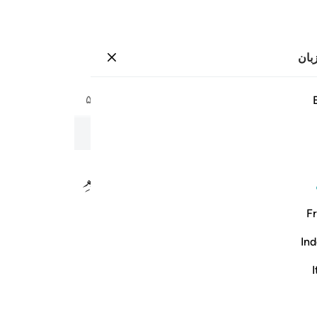
بان
وارد شوید
صفحه
۵۸۶
جزء
۳۰
/
حزب
۵۹
وير
به نام خداوند بخشنده و مهربان
Fr
Ind
I