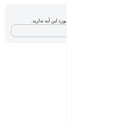
یادداشت‌ها و تأملات
شما هیچ یادداشت و تأملی در مورد این آیه ندارید.
افکارتان را ثبت کنید…
Notes
placeholders
close