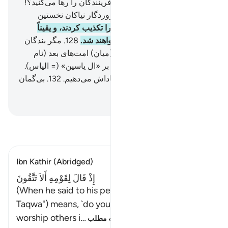
«بعل» را می‌خوانید، و بهترین آفرینندگان را رها می‌کنید؟!
126
.
الله که پروردگار شما و پروردگار نیاکان نخستین
شماست».
127
.
پس (آن‌ها) او را تکذیب کردند، و یقیناً
(همۀ) آنان (به جهنم) احضار خواهند شد.
128
.
مگر بندگان
مخلص الله.
129
.
و برای او در (میان) امت‌های بعد (نام
نیک) باقی گذاشتیم.
130
.
سلام بر «ال یاسین» (= الیاس).
131
.
ما این گونه نیکوکاران را پاداش می‌دهیم.
132
.
بی‌گمان
او از بندگان مؤمن ما بود.
Hussein Taji Kal Dari
-
تفسیر بخوانید
Ibn Kathir (Abridged)
إِذْ قَالَ لِقَوْمِهِ أَلاَ تَتَّقُونَ
(When he said to his people: "Will you not have
Taqwa") means, `do you not fear Allah when you
worship others i
…
ادامه مطلب