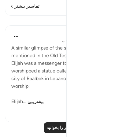
تفاسیر بیشتر
درس‌ها
In the Shade of the Quran
۳۱ هفته پیش
·
ارجاع دادن
آیه ۱۲۳:۳۷-۱۳۲
A similar glimpse of the story of Elijah, a prophet
mentioned in the Old Testament, is given here.
Elijah was a messenger to people in Syria who
worshipped a statue called Baal. The ruins of the
city of Baalbek in Lebanon retain traces of such
worship:
Elijah...
بیشتر ببین
۴۴۵
۰
۰
درس‌های بیشتر را بخوانید