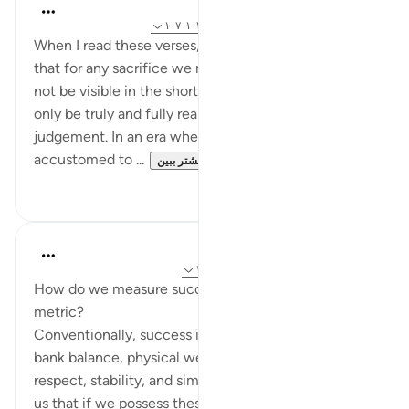
Hammad Fahim
۱۰ هفته پیش
·
ارجاع دادن
آیه ۱۸۵:۳، ۱۰۲:۳۷-۱۰۷
When I read these verses, I reflected on the fact
that for any sacrifice we make now, its reward may
not be visible in the short term, a reward which will
only be truly and fully realized on the day of
judgement. In an era where most have become
accustomed to ...
بیشتر ببین
۷
۳۲
Hammad Fahim
۳۳ هفته پیش
·
ارجاع دادن
آیه ۱۰۱:۳۷-۱۰۷
How do we measure success? What is its true
metric?
Conventionally, success is defined by a healthy
bank balance, physical well-being, wealth, social
respect, stability, and similar markers. Society tells
us that if we possess these, we are successful.