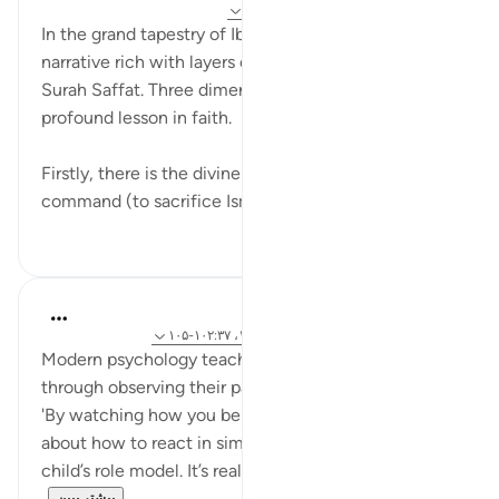
۲ سال پیش
·
ارجاع دادن
آیه ۱۰۱:۳۷-۱۰۴
In the grand tapestry of Ibrahim's AS story lies a
narrative rich with layers of meaning, as detailed in
Surah Saffat. Three dimensions intertwine to form a
profound lesson in faith.
Firstly, there is the divine decree of Allah, a
command (to sacrifice Ismail...
بیشتر ببین
۳
۲۸
Hammad Fahim
۳ سال پیش
·
ارجاع دادن
آیه ۷۸:۲۲، ۱۲۷:۲، ۱۰۲:۳۷-۱۰۵
Modern psychology teaches us that children learn
through observing their parents. One article reads,
'By watching how you behave, your child will learn
about how to react in similar situations. You are your
child’s role model. It’s really important to notice t...
بیشتر ببین