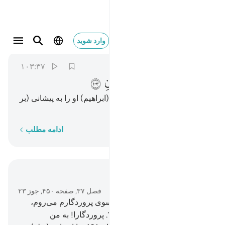
فلما اسلما وتله للجبين ١٠٣
وارد شوید
As-Saffat
37:103
۱۰۳:۳۷
ﱁ
ﱂ
ﱃ
ﱄ
ﱅ
پس چون هردو تسلیم شدند، و (ابراهیم) او را به پیشانی (بر
زمین) افکند.
کلمه به کلمه
ادامه مطلب
در متن بخوانید
فصل ۳۷, صفحه ۴۵۰, جوز ۲۳
99
.
و (ابراهیم) گفت: «من به سوی پروردگارم می‌روم،
(او) مرا هدایت خواهد کرد.
100
.
پروردگارا! به من