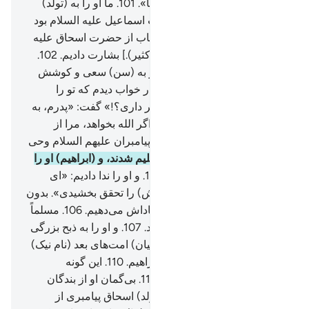
(فرزندی) از صالحان عطا فرما».
101
.
ما او را به (تولد)
پسری بردبار [ آن پسر، حضرت اسماعیل علیه السلام بود
که به اتفاق مسلمانان و اهل کتاب از حضرت اسحاق علیه
السلام بزرگتر بود. (تفسیر ابن کثیر).] بشارت دادیم.
102
.
پس هنگامی‌که (فرزندش) با او به (سن) سعی و کوشش
رسید گفت: «ای فرزندم! من در خواب دیدم که تو را
قربانی می‌کنم، ببین، تو چه نظر داری؟!» گفت: «پدرم، به
آنچه مأمور شده‌ای، عمل کن، اگر الله بخواهد، مرا از
صابران خواهی یافت». [خواب پیامبران علیهم السلام وحی
است.]
103
.
پس چون هردو تسلیم شدند، و (ابراهیم) او را
به پیشانی (بر زمین) افکند.
104
.
و او را ندا دادیم: «ای
ابراهیم!
105
.
یقیناً خواب (خویش) را تحقق بخشیدی». بدون
شک ما این گونه نیکوکاران را پاداش می‌دهیم.
106
.
مسلماً
این (خواب) آزمایشی آشکار بود.
107
.
و او را به ذبح بزرگی
فدا دادیم.
108
.
و برای او در (میان) امت‌های بعد (نام نیک)
بر جای نهادیم.
109
.
سلام بر ابراهیم.
110
.
این گونه
نیکوکاران را پاداش می‌دهیم.
111
.
بی‌گمان او از بندگان
مؤمن ما بود.
112
.
و او را به (تولد) اسحاق پیامبری از