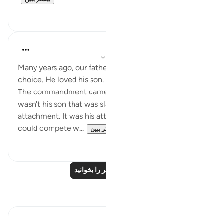
۱۰
۵۷
Yasmin Mogahed
۴ سال پیش
·
ارجاع دادن
آیه ۱۰۲:۳۷-۱۰۳
Many years ago, our father Ibrahim (AS) made a
choice. He loved his son. But He loved God more.
The commandment came to sacrifice his son. But it
wasn't his son that was slaughtered. It was his
attachment. It was his attachment to anything that
could compete w...
بیشتر ببین
۳
۶۷
درس‌های بیشتر را بخوانید
بازتاب‌ها