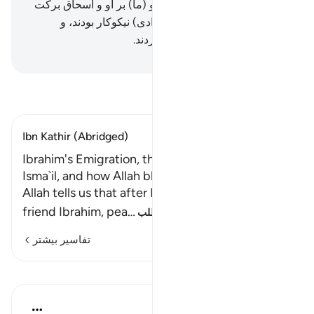
شایستگان بشارت دادیم.
113
.
و (ما) بر او و اسحاق برکت
دادیم، و از دودمان آن دو، (افرادی) نیکوکار بودند، و
(افرادی) آشکار بر خود ستم کردند.
Hussein Taji Kal Dari
-
تفسیر بخوانید
Ibn Kathir (Abridged)
Ibrahim's Emigration, the Test of the Sacrifice of
Isma`il, and how Allah blessed Him
Allah tells us that after He helped His close
friend Ibrahim, pea
…
ادامه مطلب
تفاسیر بیشتر
درس‌ها
Hammad Fahim