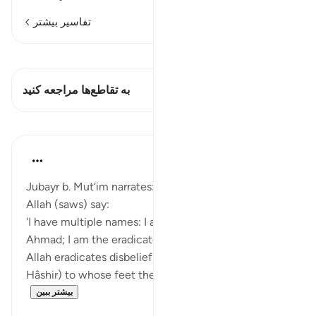
تفاسیر بیشتر
مشاهده قیراط
این آیه دارد 1 تقاطع‌ها
به تقاطع‌ها مراجعه کنید
درس‌ها
Prophetic Commentary
۸ سال پیش
·
ارجاع دادن
آیه ۶:۶۱
Jubayr b. Mut‘im narrates: I heard the Messenger of
Allah (saws) say:
'I have multiple names: I am Muhammad; I am
Ahmad; I am the eradicator (al-Mâhi) through whom
Allah eradicates disbelief; I am the gatherer (al-
Hâshir) to whose feet the people will be gath...
بیشتر ببین
۰
۰