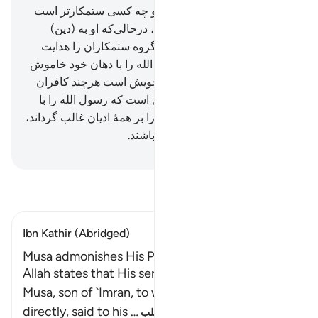
«این جادوی آشکار است».
7
.
و چه کسی ستمکارتر است
از آن‌کس که بر الله دروغ ببندد، درحالی‌که او به (دین)
اسلام دعوت می‌شود؟! و الله گروه ستمکاران را هدایت
نمی‌کند.
8
.
آن‌ها می‌خواهند نور الله را با دهان خود خاموش
کنند، ولی الله کامل‌کنندۀ نور خویش است هرچند کافران
خوش نداشته باشند.
9
.
او کسی است که رسول الله را با
هدایت و دین حق فرستاد تا آن را بر همۀ ادیان غالب گرداند،
هرچند مشرکان خوش نداشته باشند.
Hussein Taji Kal Dari
-
تفسیر بخوانید
Ibn Kathir (Abridged)
Musa admonishes His People for annoying Him
Allah states that His servant and Messenger
Musa, son of `Imran, to whom Allah spoke
directly, said to his
…
ادامه مطلب