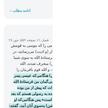
است».
کلمه به کلمه
ادامه مطلب
در متن بخوانید
فصل ۶۱, صفحه ۵۵۲, جوز ۲۸
5
.
و (ای پیامبر! به یاد آور) هنگامی را که موسی به قومش
گفت: «ای قوم من! چرا مرا آزار (و اذیت) می‌رسانید، در
حالی‌که می‌دانید بی‌گمان من فرستادۀ الله به سوی شما
هستم؟» پس چون آن‌ها (از حق) منحرف شدند، الله
دل‌های شان را منحرف ساخت، و الله قوم نافرمان را
هدایت نمی‌کند.
6
.
و (یادآور باش) هنگامی‌که عیسی پسر
مریم گفت: «ای بنی اسرائیل! بی‌گمان من فرستادۀ الله
به‌سوی شما هستم، آنچه از تورات که پیش از من بوده
تصدیق می‌کنم و (نیز) مژده‌دهنده به رسولی هستم که بعد
از من می‌آید، و نامش «احمد» است» پس هنگامی‌که او
(احمد) با معجزه‌ها (و دلایل روشن) به‌سوی آنان آمد، گفتند: