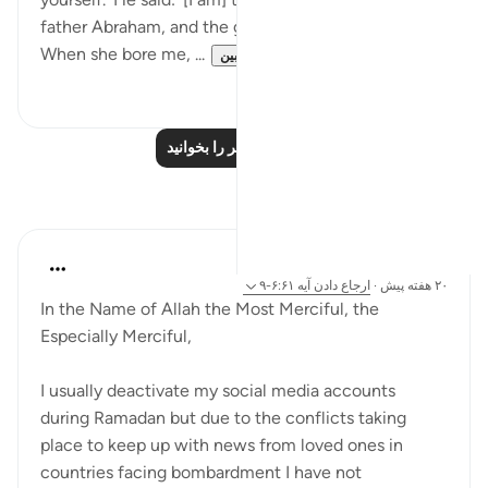
father Abraham, and the good news given by Jesus.
When she bore me, ...
بیشتر ببین
۰
۰
درس‌های بیشتر را بخوانید
بازتاب‌ها
Razia Zahra
۲۰ هفته پیش
·
ارجاع دادن
آیه ۶:۶۱-۹
In the Name of Allah the Most Merciful, the
Especially Merciful,
I usually deactivate my social media accounts
during Ramadan but due to the conflicts taking
place to keep up with news from loved ones in
countries facing bombardment I have not