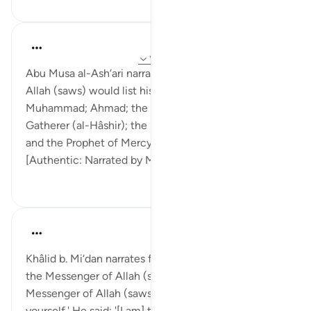
Prophetic Commentary
۸ سال پیش
·
ارجاع دادن
آیه ۶:۶۱، ۱۰۷:۲۱
Abu Musa al-Ash‘ari narrates: The Messenger of
Allah (saws) would list his own names for us: 'I am
Muhammad; Ahmad; the Last Link (al-Muqaffi); the
Gatherer (al-Hâshir); the Prophet of Repentance;
and the Prophet of Mercy.'
[Authentic: Narrated by Muslim (235...
بیشتر ببین
۰
۰
Prophetic Commentary
۸ سال پیش
·
ارجاع دادن
آیه ۶:۶۱
Khâlid b. Mi‘dan narrates from the companions of
the Messenger of Allah (saws) that they said: 'O
Messenger of Allah (saws), inform us about
yourself.' He said: '[I am] the supplication of my