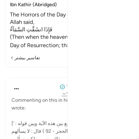
Ibn Kathir (Abridged)
The Horrors of the Day of Resurrection
Allah said,
فَإِذَا انشَقَّتِ السَّمَآءُ
(Then when the heaven is rent asunder,) on the
Day of Resurrection; this
…
ادامه مطلب
تفاسیر بیشتر
درس‌ها
Tulayhah Tafsir Translations
۵ سال پیش
·
ارجاع دادن
آیه ۳۹:۵۵، ۹۲:۱۵
Commenting on this in his tafsir, Imam al-Baghawi
wrote:
[وعن ابن عباس في الجمع بين هذه الآية وبين قوله : '
فوربك لنسألنهم أجمعين ' ( الحجر - 92 ) قال : لا يسألهم
هل عملتم كذا وكذا ؛ لأنه أعلم بذلك منهم ، ولكن يسألهم