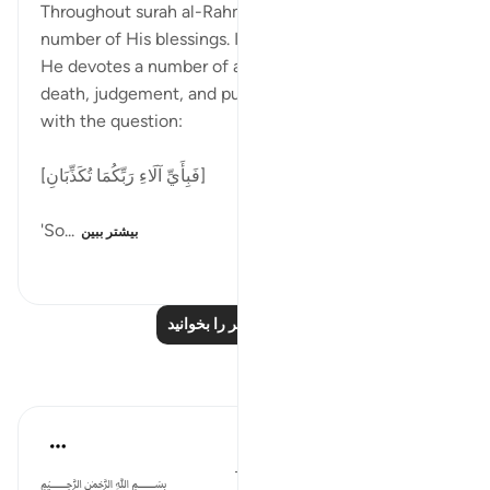
Throughout surah al-Rahman [55], Allah lists a
number of His blessings. In the middle of this surah,
He devotes a number of ayaat to reminders of
death, judgement, and punishment, interspersed
with the question:
[فَبِأَيِّ آلَاءِ رَبِّكُمَا تُكَذِّبَانِ]
'So...
بیشتر ببین
۶۶۲
۰
۰
درس‌های بیشتر را بخوانید
بازتاب‌ها
Dr Maryam Fayyaz
سال گذشته
·
ارجاع دادن
آیه ۳۵:۵۵-۴۵
﷽