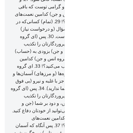
(تنها) روی پروردگار ذو الجلال و گرامی توست که باقی
می‌ماند.
28
.
پس (ای گروه انس و جن) کدامین نعمت‌های
پروردگارتان را تکذیب می‌کنید؟!
29
.
(تمام) کسانی‌که در
آسمان‌ها و زمین هستند از او سؤال (و درخواست نیاز)
می‌کنند، و او هر روز در کاری است.
30
.
پس (ای گروه
انس و جن) کدامین نعمت‌های پروردگارتان را تکذیب
می‌کنید؟!
31
.
ای دوگروه (انس و جن) بزودی به (حساب)
شما می‌پردازیم.
32
.
پس (ای گروه انس و جن) کدامین
نعمت‌های پروردگارتان را تکذیب می‌کنید؟!
33
.
ای گروه
جن و انس اگر می‌توانید از کناره‌ها (و مرز‌های) آسمان‌ها و
زمین بگذرید، پس بگذرید، ولی جز با غلبه و نیرو (بی فوق
العاده) نمی‌توانید بگذرید (که شما ندارید).
34
.
پس (ای گروه
انس و جن) کدامین نعمت‌های پروردگارتان را تکذیب
می‌کنید؟!
35
.
شعله‌هایی از آتش، و دود بر شما (جن و
انس) فرستاده می‌شود پس نمی‌توانید از خودتان دفاع کنید.
36
.
پس (ای گروه انس و جن) کدامین نعمت‌های
پروردگارتان را تکذیب می‌کنید؟!
37
.
پس آنگاه که آسمان
بشکافد، پس همچون چرم (و روغن مذاب) سرخ‌گون شود