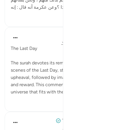
لم عملتم كذا وكذا ؟وعن عكرمة أنه قال : إنه...
بیشتر ببین
۸۳
۰
۰
In the Shade of the Quran
۳۲ هفته پیش
·
ارجاع دادن
آیه ۳۷:۵۵-۴۵
The Last Day
The surah devotes its remaining part to images and
scenes of the Last Day, starting with a universal
upheaval, followed by images of reckoning, requital,
and reward. This commences with an image of the
universe that fits with the opening of the s...
بیشتر ببین
۶۱۹
۰
۰
Tulayhah Tafsir Translations
۵ سال پیش
·
ارجاع دادن
آیه ۲۶:۵۵-۴۵