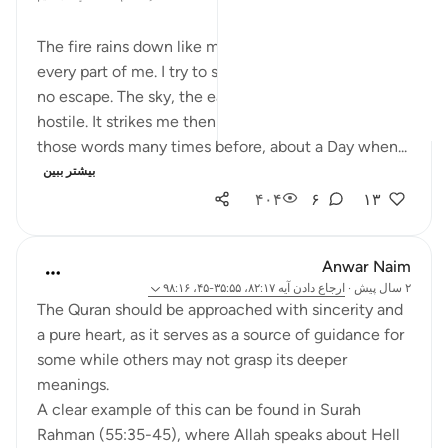
The fire rains down like molten brass, scorching
every part of me. I try to shield myself, but there is
no escape. The sky, the earth, the very air feels
hostile. It strikes me then: I had been warned. I heard
those words many times before, about a Day when...
بیشتر ببین
۴۰۴
۶
۱۳
Anwar Naim
۲ سال پیش
·
ارجاع دادن
آیه ۸۲:۱۷، ۳۵:۵۵-۴۵، ۹۸:۱۶
The Quran should be approached with sincerity and
a pure heart, as it serves as a source of guidance for
some while others may not grasp its deeper
meanings.
A clear example of this can be found in Surah
Rahman (55:35-45), where Allah speaks about Hell