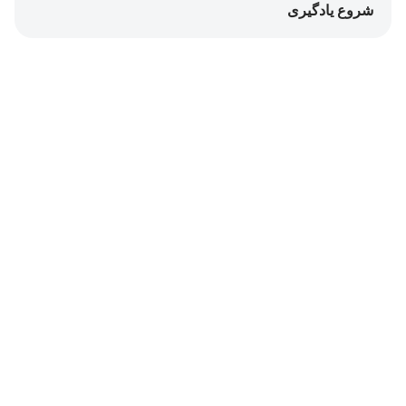
شروع یادگیری
Notes
placeholders
close