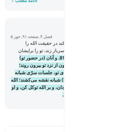
کلمه به کلمه
ادامه مطلب
در متن بخوانید
فصل ۴, صفحه ۹۱, جوز ۵
80
.
کسی‌که از پیامبر اطاعت کند در حقیقت الله را
اطاعت کرده‌است، و کسی‌که سرباز زند، تو را برایشان
نگهبان (و مراقب) نفرستادیم.
81
.
و آنان (در حضور تو)
می‌گویند: «فرمانبرداریم» و چون از نزد تو بیرون روند؛
گروهی از آنان بر خلاف گفته‌های تو، جلسات سرّی شبانه
تشکیل می‌دهند. و آنچه (در آنجا) شبانه نقشه می‌کشند؛ الله
می‌نویسد. پس از آنان روی بگردان، و بر الله توکل کن، و او
یار و مدافع تو باشد کافی است.
Hussein Taji Kal Dari
-
تفسیر بخوانید