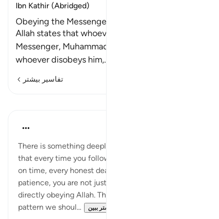
Ibn Kathir (Abridged)
Obeying the Messenger ﷺ is Obeying Allah
Allah states that whoever obeys His servant and
Messenger, Muhammad ﷺ , obeys Allah; and
whoever disobeys him,
…
ادامه مطلب
تفاسیر بیشتر
بازتاب‌ها
Azeem Iqbal
۱۸ هفته پیش
·
ارجاع دادن
آیه ۸۰:۴-۸۱
There is something deeply comforting in knowing
that every time you follow the Sunnah, every prayer
on time, every honest dealing, every act of
patience, you are not just following Prophet ﷺ but
directly obeying Allah. These ayat also expose a
pattern we shoul...
بیشتر ببین