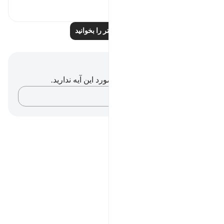
۰
۹
بازتاب‌های بیشتر را بخوانید
یادداشت‌ها و تأملات
شما هیچ یادداشت و تأملی در مورد این آیه ندارید.
افکارتان را ثبت کنید…
Notes
placeholders
close