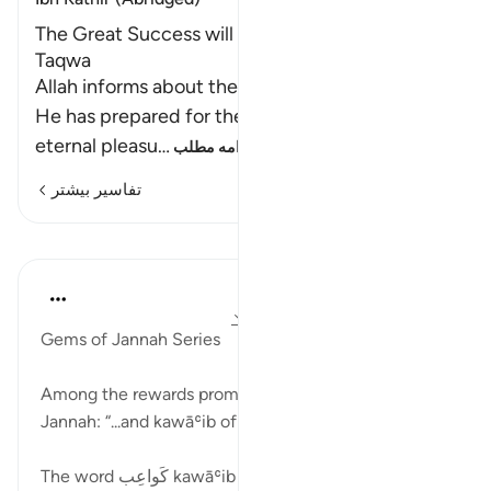
The Great Success will be for Those Who have
Taqwa
Allah informs about the happy people and what
He has prepared for them of esteem, and
eternal pleasu
…
ادامه مطلب
تفاسیر بیشتر
درس‌ها
Ola Shoubaki
۲۱ هفته پیش
·
ارجاع دادن
آیه ۳۱:۷۸-۳۳
Gems of Jannah Series
Among the rewards promised to the righteous in
Jannah: “...and kawāʿib of equal age.”
The word كَواعِب kawāʿib (plural of كاعِب kāʿib)