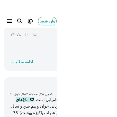
حدايق واعنابا ٣٢
وارد شوید
An-Naba
78:32
۳۲:۷۸
ﱅ
ﱆ
ﱇ
باغ‌های (میوه) و تاکستان‌ها.
کلمه به کلمه
ادامه مطلب
در متن بخوانید
فصل ۷۸, صفحه ۵۸۳, جوز ۳۰
31
.
بی‌گمان برای پرهیزگاران کامیابی است.
32
.
باغ‌های
(میوه) و تاکستان‌ها.
33
.
و حوریانی جوان و هم سن و سال.
34
.
و جام‌هایی لبریز و پیاپی (از شراب پاکیزۀ بهشت).
35
.