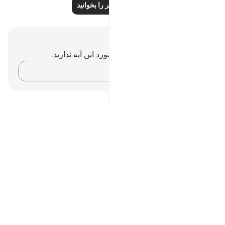
درس‌های بیشتر را بخوانید
یادداشت‌ها و تأملات
شما هیچ یادداشت و تأملی در مورد این آیه ندارید.
افکارتان را ثبت کنید…
Notes
placeholders
close