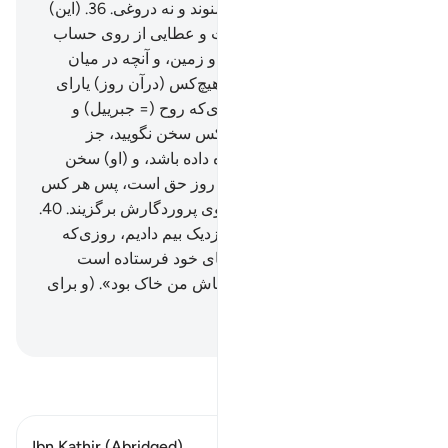
در آنجا نه سخن بیهوده‌ای می‌شنوند و نه دروغی.
36
.
(این)
پاداش از جانب پروردگار توست و عطایی از روی حساب
37
.
(همان) پروردگار آسمان‌ها و زمین، و آنچه در میان
آن‌هاست، (همان الله) رحمان هیچ‌کس (درآن روز) یارای
سخن گفتن با او ندارد.
38
.
روزی‌که روح (= جبرییل) و
فرشتگان به صف ایستند، هیچ‌کس سخن نگویید، جز
کسی‌که الله رحمان به او اجازه داده باشد، و (او) سخن
درست (و صواب) گوید.
39
.
آن روز حق است، پس هر کس
که بخواهد بازگشت‌گاهی به سوی پروردگارش برگزیند.
40
.
به راستی ما شما را از عذابی نزدیک بیم دادیم، روزی‌که
انسان آنچه را از قبل با دست‌های خود فرستاده است
می‌بیند، و کافر می‌گوید: «ای کاش من خاک بود». (و برای
حساب بر انگیخته نمی‌شد).
Hussein Taji Kal Dari
-
تفسیر بخوانید
Ibn Kathir (Abridged)