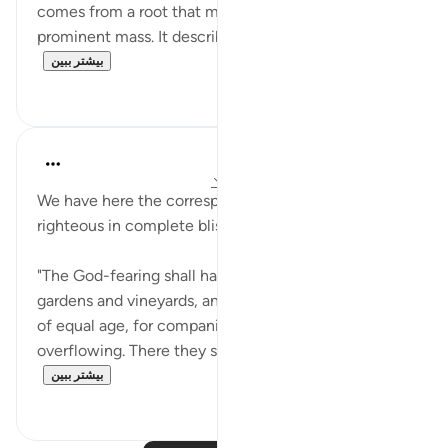
comes from a root that means to gather into a firm,
prominent mass. It describes something that rises...
بیشتر ببین
۰
۱۰
In the Shade of the Quran
۳۱ هفته پیش
·
ارجاع دادن
آیه ۳۱:۷۸-۳۶
We have here the corresponding scene of the
righteous in complete bliss.
"The God-fearing shall have a place of security,
gardens and vineyards, and high-bosomed maidens,
of equal age, for companions, and a cup
overflowing. There they shall hear no idle talk,...
بیشتر ببین
۰
۰