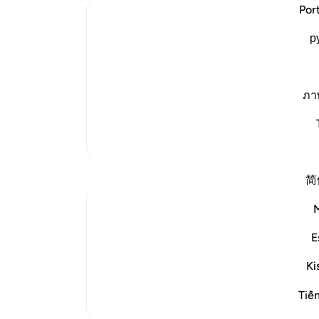
ari
-
Por
Ibn Kathir (Abridged)
р
The Envy the Jews Feel Towards Muslim
یاد
Allah states that the Jews envy the fai
شما 
states that the punishment of this beha
unaware. Allah criticizes them,
ภา
…
يأَهْلَ الْكِتَـبِ لِمَ
ادامه مطلب
تفاسیر بیشتر
简
E
Such evil schemes continue to be pursued 
against them and to be spared their damagi
Ki
Himself has undertaken to preserve, and to r
Tiế