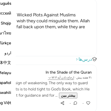
tuguês
усский
s; Their Wicked Plots Against Muslims
thful and wish they could misguide them. Allah
Shqip
vior will fall back upon them, while they are
ษาไทย
Türkçe
اردو
درس‌ها
体中文
In the Shade of the Quran
Melayu
۳۱ هفته پیش
·
ارجاع دادن
آیه ۷۲:۳
spañol
with no sign of weakening. The only way to guard
ng effects is to hold tight to God’s Book, which He
swahili
efer to it for guidance and for ...
بیشتر ببین
ng Việt
۰
۰