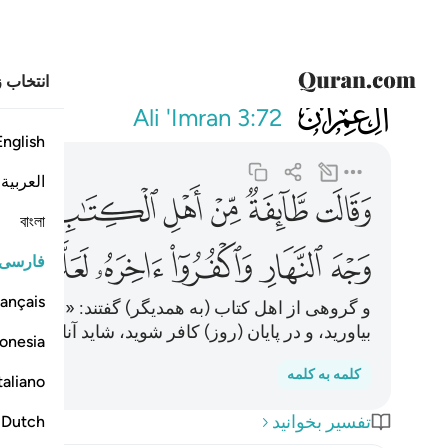
انتخاب ز
003
وقالت طايفة من ا
Ali 'Imran
3:72
English
العربية
ﱌ
ﱍ
ﱎ
ﱏ
ﱐ
ﱑ
বাংলা
ﱗ
ﱘ
ﱙ
ﱚ
ﱛ
ﱜ
فارسی
ançais
و گروهی از اهل کتاب (به همدیگر) گفتند: «به آنچه بر
بیاورید، و در پایان (روز) کافر شوید، شاید آنان (از اس
onesia
کلمه به کلمه
taliano
تفسیر بخوانید
Dutch