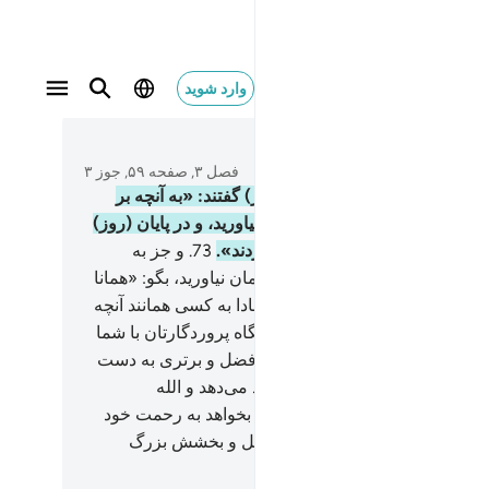
وارد شوید
ر واكفروا اخره لعلهم يرجعون ٧٢
متن بخوانید
فصل ۳, صفحه ۵۹, جوز ۳
و گروهی از اهل کتاب (به همدیگر) گفتند: «به آنچه بر
ان نازل شده در آغاز روز ایمان بیاورید، و در پایان (روز)
 شوید، شاید آنان (از اسلام) برگردند».
73
.
و جز به
که از دین شما پیروی می‌کند؛ ایمان نیاورید، بگو: «همانا
ت، هدایت الله است». (گفتند:) مبادا به کسی همانند آنچه
ما داده شده داده شود، یا در پیشگاه پروردگارتان با شما
جه و ستیز کنند. بگو: « به راستی فضل و برتری به دست
 است، آن را به هر کس که بخواهد می‌دهد و الله
یشگر داناست.
74
.
هر کس را که بخواهد به رحمت خود
وص می‌گرداند، و الله دارای فضل و بخشش بزرگ
».