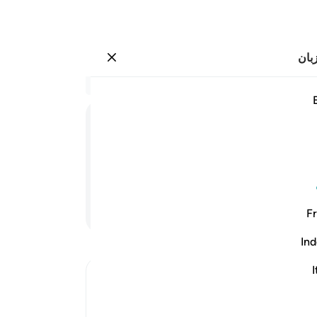
بان
وارد شوید
ربك واسجدي واركعي مع الراكعين ٤٣
در 
۴۳:۳
.
42
ﲤ
ﲥ
ﲦ
الله
داد
 رکوع‌کنندگان رکوع کن».
کن 
خبر
ادامه مطلب
Fr
که ق
کدام
Ind
(نی
ari
-
I
Ibn Kathir (Abridged)
The Virtue of Maryam Over the Women
یاد