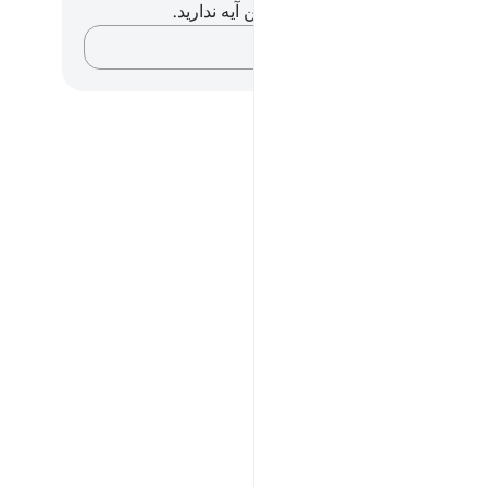
هیچ یادداشت و تأملی در مورد این آیه ندارید.
افکارتان را ثبت کنید…