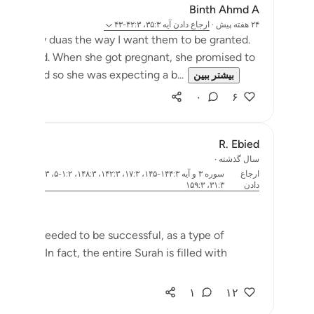
Binth Ahmd A
۲۴ هفته پیش
·
ارجاع دادن
آیه ۳۵:۳، ۴۲:۳-۴۳
 grant my duas the way I want them to be granted.
or a child. When she got pregnant, she promised to
qdis. And so she was expecting a b...
بیشتر ببین
۰
۶
R. Ebied
سال گذشته
·
ارجاع
دادن
۳۱:۳، ۱۵۹:۳
 Success
alities needed to be successful, as a type of
Baqara. In fact, the entire Surah is filled with
۱
۱۲