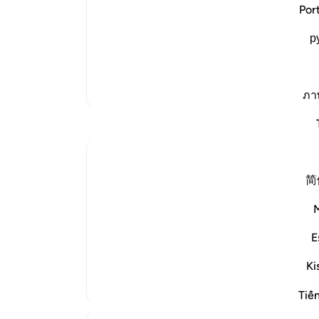
Allah states that the angels spoke to
شما 
Por
chose her because of her service to Hi
р
and conviction. Allah also chose her b
world. A
…
ادامه مطلب
تفاسیر بیشتر
ภา
简
Women today can draw inspiration from Mar
her qualities of faith, devotion, and moral i
E
Deep Faith and Trust in God: Maryam exempl
even ...
بیشتر ببین
Ki
Tiế