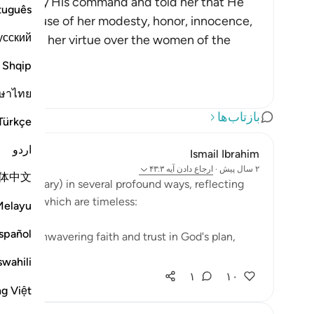
 Maryam by His command and told her that He
tuguês
m, because of her modesty, honor, innocence,
усский
ecause of her virtue over the women of the
Shqip
ษาไทย
بازتاب‌ها
Türkçe
اردو
Ismail Ibrahim
۲ سال پیش
·
ارجاع دادن
آیه ۴۳:۳
体中文
yam (Mary) in several profound ways, reflecting
ntegrity, which are timeless:
Melayu
spañol
ified unwavering faith and trust in God's plan,
swahili
۱
۱۰
ng Việt