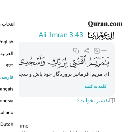
انتخاب ز
003
يا مريم اقنتي ل
Ali 'Imran
3:43
English
العربية
ﲟ
ﲠ
ﲡ
ﲢ
ﲣ
বাংলা
ای مریم! فرمانبر پروردگار خود باش و سجده کن و با
فارسی
کلمه به کلمه
ançais
تفسیر بخوانید
onesia
taliano
Dutch
 of Her Time