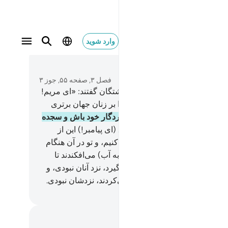
وارد شوید
متن بخوانید
فصل ۳, صفحه ۵۵, جوز ۳
و (به یاد آورید) هنگامی را که فرشتگان گفتند: «ای مریم!
 تو را برگزیده و پاک ساخته و تو را بر زنان جهان برتری
ه است.
43
.
ای مریم! فرمانبر پروردگار خود باش و سجده
و با رکوع‌کنندگان رکوع کن».
44
.
(ای پیامبر!) این از
های غیبی است که به تو وحی می‌کنیم، و تو در آن هنگام
لم‌های خود را (برای قرعه‌کشی به آب) می‌افکندند تا
 یک سرپرستی مریم را به عهده گیرد، نزد آنان نبودی، و
ز) وقتی که با یکدیگر کشمکش می‌کردند، نزدشان نبودی.
Hussein Taji Kal D
داشت‌ها و تأملات