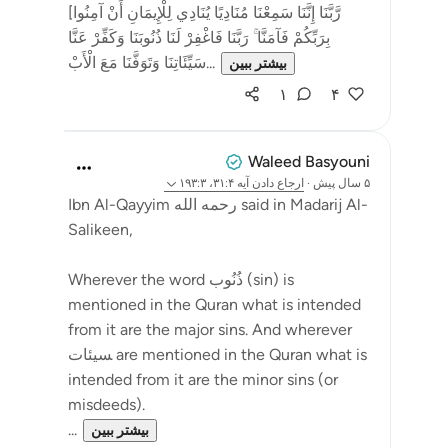
[رَّبَّنَا إِنَّنَا سَمِعْنَا مُنَادِيًا يُنَادِي لِلْإِيمَانِ أَنْ آمِنُوا
بِرَبِّكُمْ فَآمَنَّا ۚ رَبَّنَا فَاغْفِرْ لَنَا ذُنُوبَنَا وَكَفِّرْ عَنَّا
سَيِّئَاتِنَا وَتَوَفَّنَا مَعَ الْأَبْ...
بیشتر ببین
۱
۴
Waleed Basyouni
۵ سال پیش
·
ارجاع دادن
آیه ۳۱:۴، ۱۹۳:۳
Ibn Al-Qayyim رحمه الله said in Madarij Al-
Salikeen,
Wherever the word ذُنُوب (sin) is
mentioned in the Quran what is intended
from it are the major sins. And wherever
ﺴﻴﺌﺎﺕ are mentioned in the Quran what is
intended from it are the minor sins (or
misdeeds).
...
بیشتر ببین