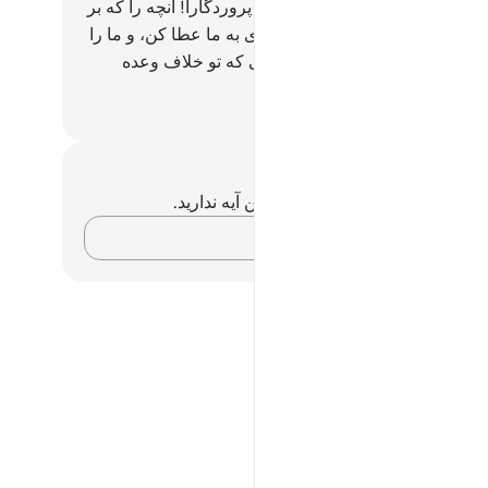
ان، و ما را با نیکان بمیران.
194
.
پروردگارا! آنچه را که بر
ن) فرستادگانت به ما وعده داده‌ای به ما عطا کن، و ما را
روز قیامت رسوا مگردان، بدرستی که تو خلاف وعده
کنی.
Hussein Taji Kal D
داشت‌ها و تأملات
هیچ یادداشت و تأملی در مورد این آیه ندارید.
افکارتان را ثبت کنید…