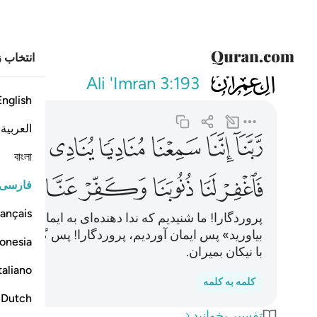
انتخاب ز
003
ربنا اننا سمعنا 
Ali 'Imran
3:193
English
العربية
ﲨ
ﲩ
ﲪ
ﲫ
ﲬ
ﲭ
বাংলা
ﲴ
ﲵ
ﲶ
ﲷ
ﲸ
ﲹ
فارسی
ançais
پروردگارا! ما شنیدیم که ندا دهنده‌ای به ایمان فرا می
بیاورید» پس ایمان آوردیم، پروردگارا! پس گناهان ما ر
onesia
با نیکان بمیران.
taliano
کلمه به کلمه
Dutch
تفسیر بخوانید