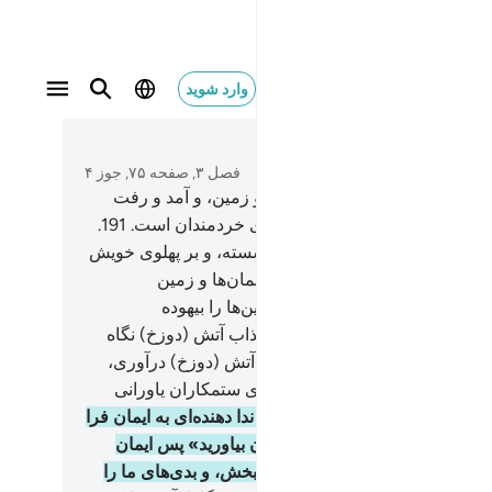
وارد شوید
نوبنا وكفر عنا سيياتنا وتوفنا مع الابرار ١٩٣
متن بخوانید
فصل ۳, صفحه ۷۵, جوز ۴
.
به راستی در آفرینش آسمان‌ها و زمین، و آمد و رفت
و روز، نشانه‌های (آشکاری) برای خردمندان است.
191
.
ی‌که الله را در حال ایستاده و نشسته، و بر پهلوی خویش
یده) یاد می‌کنند، و در آفرینش آسمان‌ها و زمین
ندیشند، (و می‌گویند:) پروردگارا این‌ها را بیهوده
ریده‌ای، منزهّی تو! پس ما را از عذاب آتش (دوزخ) نگاه
192
.
پروردگارا! کسی را که تو به آتش (دوزخ) درآوری،
اً او را خوار و رسوا کرده‌ای، و برای ستمکاران یاورانی
ت.
193
.
پروردگارا! ما شنیدیم که ندا دهنده‌ای به ایمان فرا
واند، که: «به پروردگار خود ایمان بیاورید» پس ایمان
یم، پروردگارا! پس گناهان ما را ببخش، و بدی‌های ما را