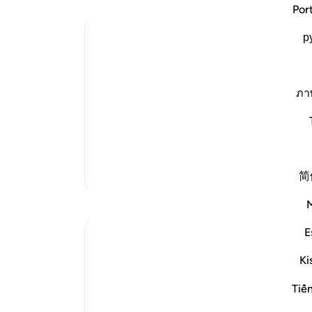
بپوش
Por
(زبا
Ibn Kathir (Abridged)
р
در 
نمی‌
The Proofs of Tawhid for People of Und
ari
-
Supplications
Allah said,
ภา
إِنَّ فِى خَلْقِ السَّمَـوَتِ وَالاٌّرْضِ
یاد
(Verily, in the creation of the heavens an
شما 
height and spaciousness, the earth in i
تفاسیر بیشتر
简
بازتاب‌ها
E
Dr Maryam Fayyaz
سال گذشته
·
ارجاع دادن
آیه ۱۹۳:۳، ۱۰۱:۱۲
Ki
﷽.
Tiế
Endings matter.