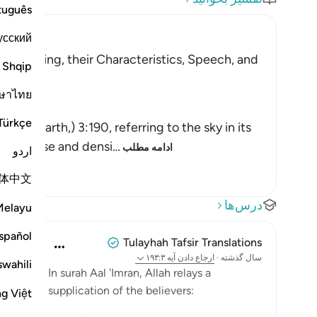
tuguês
усский
erstanding, their Characteristics, Speech, and
Shqip
ษาไทย
Türkçe
d the Earth,) 3:190, referring to the sky in its
ts expanse and densi
…
ادامه مطلب
اردو
体中文
درس‌ها
Melayu
spañol
Tulayhah Tafsir Translations
سال گذشته
·
ارجاع دادن
آیه ۱۹۳:۳
swahili
In surah Aal 'Imran, Allah relays a
supplication of the believers:
ng Việt