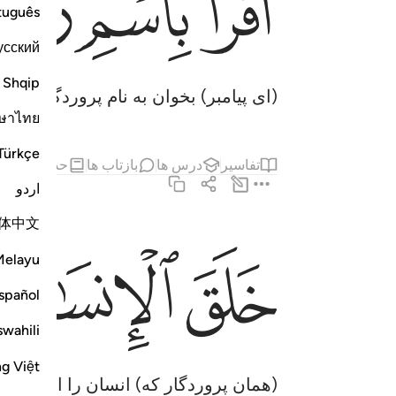
ﲅ
ﲆ
ﲇ
tuguês
усский
Shqip
(ای پیامبر) بخوان به نام پروردگارت که
ษาไทย
Türkçe
تفاسیر
درس ها
بازتاب ها
حدیث
مطا
اردو
体中文
ﲋ
ﲌ
ﲍ
خلق الانسان من علق ٢
Melayu
خَلَقَ ٱلْإِنسَـٰنَ مِنْ عَلَقٍ ٢
spañol
swahili
ng Việt
(همان پروردگار که) انسان را از خون بس