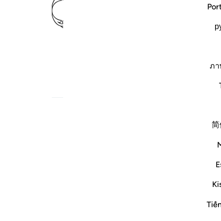
ﲈ
ﲉ
ﲊ
Por
р
 (هستی را) آفرید.
ภา
لب مرتبط
简
ﲎ
ﲏ
E
Ki
Tiế
ته آفرید.