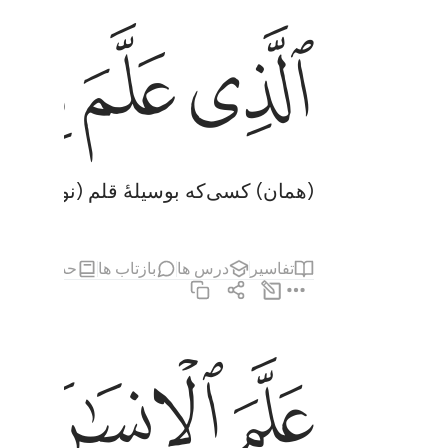
ﲔ
ﲕ
ﲖ
الذي علم بالقلم ٤
ٱلَّذِى عَلَّمَ بِٱلْقَلَمِ ٤
(همان) کسی‌که بوسیلۀ قلم (نوشتن) آ
تفاسیر
درس ها
بازتاب ها
حدیث
مطا
ﲘ
ﲙ
ﲚ
علم الانسان ما لم يعلم ٥
عَلَّمَ ٱلْإِنسَـٰنَ مَا لَمْ يَعْلَمْ ٥