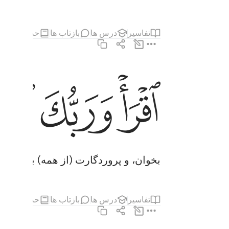
تفاسیر
درس ها
بازتاب ها
حدیث
مطا
ﲐ
ﲑ
ﲒ
اقرا وربك الاكرم ٣
ٱقْرَأْ وَرَبُّكَ ٱلْأَكْرَمُ ٣
بخوان، و پروردگارت (از همه) بزرگوار‌
تفاسیر
درس ها
بازتاب ها
حدیث
مطا