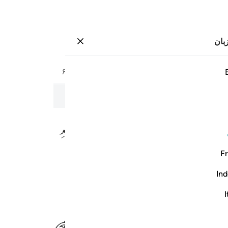
بان
وارد شوید
صفحه
۵۹۷
جزء
۳۰
/
حزب
۶۰
به نام خداوند بخشنده و مهربان
Fr
Ind
I