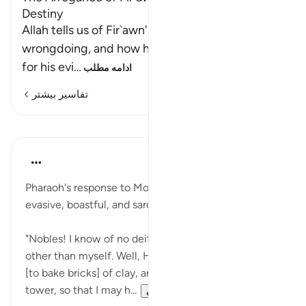
Destiny
Allah tells us of Fir`awn's disbelief and
wrongdoing, and how he falsely claimed divinity
for his evi
…
ادامه مطلب
تفاسیر بیشتر
درس‌ها
In the Shade of the Quran
۳۱ هفته پیش
·
ارجاع دادن
آیه ۳۸:۲۸
Pharaoh's response to Moses's reply in Ayah 37 is
evasive, boastful, and sarcastic:
"Nobles! I know of no deity that you could have
other than myself. Well, Haman, kindle for me a fire
[to bake bricks] of clay, and then build me a lofty
tower, so that I may h...
بیشتر ببین