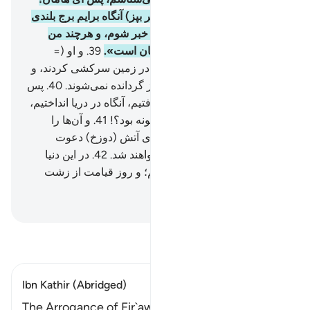
برایم آتشی بر گِل بیفروز (و آجر بپز) آنگاه برایم برج بلندی
بساز، شاید که از الله موسی با خبر شوم، و هرچند من
گمان می‌کنم که او از دروغ‌گویان است».
39
.
و او (=
فرعون) و لشکریانش به ناحق در زمین سر‌کشی کردند، و
پنداشتند که آن‌ها به سوی ما باز گردانده نمی‌شوند.
40
.
پس
(ما) او و لشکریانش را فرو گرفتیم، آنگاه در دریا انداختیم،
پس بنگر عاقبت ستمکاران چگونه بود؟!
41
.
و آن‌ها را
پیشوایانی قرار دادیم که به سوی آتش (دوزخ) دعوت
می‌کنند، و روز قیامت یاری نخواهند شد.
42
.
در این دنیا
لعنتی به دنبال آنان روانه کردیم؛ و روز قیامت از زشت
رویانند.
Hussein Taji Kal Dari
-
تفسیر بخوانید
Ibn Kathir (Abridged)
The Arrogance of Fir`awn and His ultimate