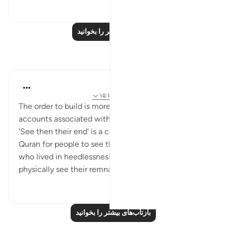
۰
۰
درس‌های بیشتر را بخوانید
بازتاب‌ها
Hana Alasry
۶ سال پیش
·
ارجاع دادن
آیه ۳۸:۲۸-۴۴، ۱۵:۱۷
The order to build is more metaphorical, the
accounts associated with it are weak at best.
'See then their end' is a common theme in the
Quran for people to see the remnants of nations
who lived in heedlessness. Some could even
physically see their remnants of...
بیشتر ببین
۰
۲
بازتاب‌های بیشتر را بخوانید