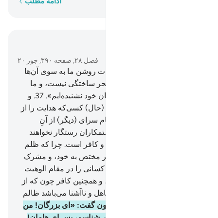
کلمه به کلمه
ادامه مطلب
در متن بخوانید
فصل ۲۸, صفحه ۳۹۰, جوز ۲۰
36
.
پس هنگامی‌که موسی با آیات روشن ما به سوی آن‌ها
آمد، گفتند: «این (چیزی) جز سحر ساختگی نیست، و ما
چنین چیزی را در نیاکان پیشینیان خود نشنیده‌ایم».
37
.
و
موسی گفت: «پروردگار من از (حال) کسی‌که هدایت را از
نزد او آورده، و کسی‌که سرانجام سرای (دیگر) از آنِ
اوست، دانا‌تر است، بی‌گمان ستمکاران رستگار نخواهند
شد» [ مراد از «ظالم» مشرک و کافر است. چرا که ظلم
یعنی گذاشتن چیزی در جای غیر مختص به خود، و مشرک
ظالم شمرده می‌شود چون که کسانی را در مقام الوهیت
قرار می‌دهد که لایق آن نیست، و همچنین کافر چون که از
حقیقت مقام پروردگار کاملاً جاهل و ناآشنا می‌باشد ظالم
شمرده شده‌است.].
38
.
و فرعون گفت: «ای بزرگان! من
معبودی جز خودم برای شما نمی‌شناسم، پس ای هامان!