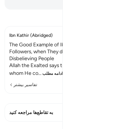
Hussein Taji Kal Dari
-
تفسیر بخوانید
Ibn Kathir (Abridged)
The Good Example of Ibrahim and His
Followers, when They disowned Their
Disbelieving People
Allah the Exalted says to His faithful servants,
whom He co
…
ادامه مطلب
تفاسیر بیشتر
مشاهده قیراط
این آیه دارد 1 تقاطع‌ها
به تقاطع‌ها مراجعه کنید
درس‌ها