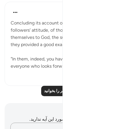
In the Shade of the Quran
۳۲ هفته پیش
·
ارجاع دادن
آیه ۶:۶۰
Concluding its account of Abraham and his
followers' attitude, of those who surrendered
themselves to God, the surah repeats the fact that
they provided a good example for all believers:
"In them, indeed, you have a good example for
everyone who looks forward...
بیشتر ببین
۷۳
۰
۰
درس‌های بیشتر را بخوانید
یادداشت‌ها و تأملات
شما هیچ یادداشت و تأملی در مورد این آیه ندارید.
افکارتان را ثبت کنید…