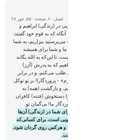
در متن بخوانید
فصل ۶۰, صفحه ۵۵۰, جوز ۲۸
4
.
یقیناً برای شما سر مشق خوبی در (زندگی) ابراهیم و
کسانی‌که با او بودند وجود دارد، آنگاه که به قوم خود گفتند:
«ما از شما و از آنچه غیر از الله می‌پرستید بیزاریم، به شما
کافر (و منکر) شده‌ایم، و میان ما و شما برای همیشه
عداوت و دشمنی آشکار شده است، تا این‌که به الله یگانه
ایمان آورید – مگر آن سخن ابراهیم که به پدرش (آزر)
گفت: «البته من برایت آمرزش طلب می‌کنم، و در برابر
الله برای تو اختیار چیزی را ندارم» - پروردگارا! بر تو توکل
کردیم، و به سوی تو روی آوردیم، و بازگشت (همه) به
سوی توست.
5
.
پروردگارا! ما را دستخوش (فتنه) کافران
قرار مده، و ما را بیامرز ای پروردگار ما! بی‌گمان تو
پیروزمند حکیمی».
6
.
مسلماً برای شما در (زندگی) آن‌ها
(ابراهیم و یارانش) سرمشق خوبی است، برای کسانی‌که
امید به الله و روز قیامت دارند، و هرکس روی گردان شود،
پس همانا الله بی‌نیاز ستوده است.