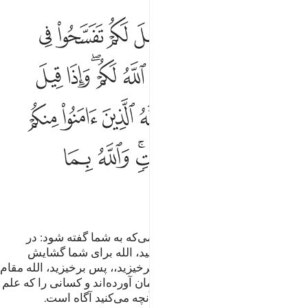
ﳆ
ﳇ
ﳈ
ﳉ
ﳊ
ﳋ
ﳌ
ﳍ
ا ايها الذين امنوا اذا قيل لكم تفسحوا في المجالس فافسحوا يفسح الله لك
َـٰٓأَيُّهَا ٱلَّذِينَ ءَامَنُوٓا۟ إِذَا قِيلَ لَكُمْ تَفَسَّحُوا۟ فِى ٱلْمَجَـٰلِسِ فَٱفْسَحُو
ﳎ
ﳏ
ﳐ
ﳑ
ﳒﳓ
ﳔ
ﳕ
ﳖ
ﳗ
ﳘ
ﳙ
ﳚ
ﳛ
ﳜ
ﳝ
ﳞ
ﳟ
ﳠﳡ
ﳢ
ﳣ
ﳤ
ﳥ
ﳦ
ای کسانی‌که ایمان آورده‌اید! هنگامی‌که به شما گفته شود: در
مجالس جا باز کنید، پس (جا) باز کنید، الله برای شما گشایش
می‌آورد، و هنگامی‌که گفته شود:،،برخیزید،، پس برخیزید، الله مقام
(و درجات) کسانی را از شما که ایمان آورده‌اند و کسانی را که علم
داده شده‌اند بالا می‌برد، و الله به آنچه می‌کنید آگاه است.