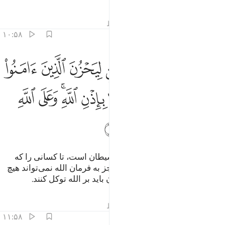
تفاسیر
درس ها
بازتاب ها
قیراط
۱۰:۵۸
ﲳ
ﲴ
ﲵ
ﲶ
ﲷ
ﲸ
ﲹ
نما النجوى من الشيطان ليحزن الذين امنوا وليس بضارهم شييا الا باذن ا
ِنَّمَا ٱلنَّجْوَىٰ مِنَ ٱلشَّيْطَـٰنِ لِيَحْزُنَ ٱلَّذِينَ ءَامَنُوا۟ وَلَيْسَ بِضَآرِّ
ﲺ
ﲻ
ﲼ
ﲽ
ﲾ
ﲿﳀ
ﳁ
ﳂ
ﳃ
ﳄ
ﳅ
جز این نیست که نجوا از (سوی) شیطان است، تا کسانی را که
ایمان آورده‌اند اندوهگین سازد، و جز به فرمان الله نمی‌تواند هیچ
ضرری به آن‌ها برساند، پس مؤمنان باید بر الله توکل کنند.
تفاسیر
درس ها
بازتاب ها
قیراط
۱۱:۵۸