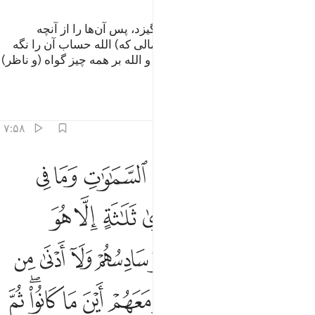
روزی که الله همۀ آن‌ها را بر می‌انگیزد، پس آن‌ها را از آنچه
کرده‌اند باخبر می‌سازد، (همان اعمالی که) الله حساب آن را نگه
داشته و آن‌ها فراموشش کرده‌اند، و الله بر همه چیز گواه (و ناظر)
است.
تفاسیر
درس ها
بازتاب ها
۷:۵۸
ﱁ
ﱂ
ﱃ
ﱄ
ﱅ
ﱆ
ﱇ
ﱈ
ﱉ
ﱊ
لم تر ان الله يعلم ما في السماوات وما في الارض ما يكون من نجوى ثلاثة
َلَمْ تَرَ أَنَّ ٱللَّهَ يَعْلَمُ مَا فِى ٱلسَّمَـٰوَٰتِ وَمَا فِى ٱلْأَرْضِ ۖ مَا يَكُونُ مِن نَّجْوَىٰ ثَلَـٰثَةٍ
ﱋﱌ
ﱍ
ﱎ
ﱏ
ﱐ
ﱑ
ﱒ
ﱓ
ﱔ
ﱕ
ﱖ
ﱗ
ﱘ
ﱙ
ﱚ
ﱛ
ﱜ
ﱝ
ﱞ
ﱟ
ﱠ
ﱡ
ﱢ
ﱣ
ﱤ
ﱥﱦ
ﱧ