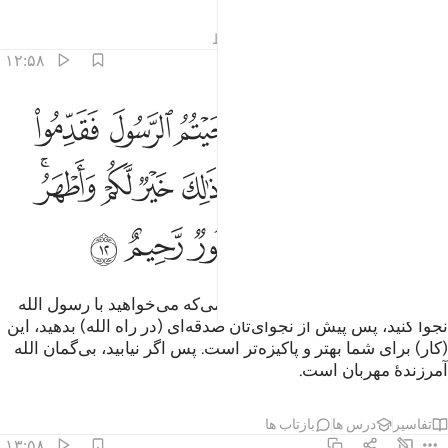
تفاسیر
درس ها
بازتاب ها
قیراط
۱۲:۵۸
ﱁ
ﱂ
ﱃ
ﱄ
ﱅ
ﱆ
ﱇ
ا ايها الذين امنوا اذا ناجيتم الرسول فقدموا بين يدي نجواكم صدقة ذالك
َـٰٓأَيُّهَا ٱلَّذِينَ ءَامَنُوٓا۟ إِذَا نَـٰجَيْتُمُ ٱلرَّسُولَ فَقَدِّمُوا۟ بَيْنَ يَدَىْ نَجْوَىٰكُ
ﱈ
ﱉ
ﱊ
ﱋﱌ
ﱍ
ﱎ
ﱏ
ﱐﱑ
ﱒ
ﱓ
ﱔ
ﱕ
ﱖ
ﱗ
ﱘ
ﱙ
ای کسانی‌که ایمان آورده‌اید! هنگامی‌که می‌خواهید با رسول الله
نجوا کنید، پس پیش از نجوای‌تان صدقه‌ای (در راه الله) بدهید، این
(کار) برای شما بهتر و پاکیزه‌تر است. پس اگر نیابید، بی‌گمان الله
آمرزندۀ مهربان است.
تفاسیر
درس ها
بازتاب ها
۱۳:۵۸