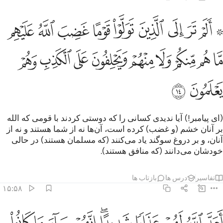
ﱵ ﱶ
ﱷ
ﱸ
ﱹ
ﱺ
ﱻ
ﱼ
ﱽ
ﱾ
 الم تر الى الذين تولوا قوما غضب الله عليهم ما هم منكم ولا منهم و
 أَلَمْ تَرَ إِلَى ٱلَّذِينَ تَوَلَّوْا۟ قَوْمًا غَضِبَ ٱللَّهُ عَلَيْهِم مَّا هُم مِّنكُمْ وَلَا مِنْهُ
ﱿ
ﲀ
ﲁ
ﲂ
ﲃ
ﲄ
ﲅ
ﲆ
ﲇ
ﲈ
ﲉ
(ای پیامبر!) آیا ندیدی کسانی را که دوستی کردند با قومی که الله
بر آنان خشم (و غضب) کرده است، آن‌ها نه از شما هستند و نه از
آنان، و بر دروغ سوگند یاد می‌کنند (که مسلمان هستند) در حالی
خودشان می‌دانند (که منافق هستند).
تفاسیر
درس ها
بازتاب ها
۱۵:۵۸
ﲊ
ﲋ
ﲌ
ﲍ
ﲎﲏ
ﲐ
عد الله لهم عذابا شديدا انهم ساء ما كانوا يعملون ١٥
ﲑ
ﲒ
ﲓ