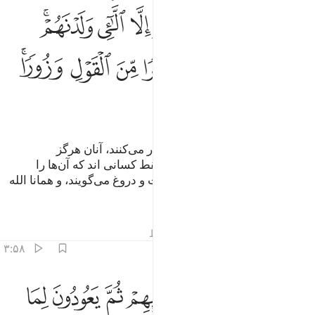
ﱜﱝ
ﱞ
ﱟ
ﱠ
ﱡ
ﱢﱣ
ﱤ
ﱥ
ﱦ
ﱧ
ﱨ
ﱩﱪ
ﱫ
ﱬ
ﱭ
ﱮ
ﱯ
کسانی از شما که زنان‌شان را ظهار می‌کنند، آنان هرگز
مادران‌شان نیستند، مادران‌شان فقط کسانی اند که آن‌ها را
زاده‌اند، بی‌گمان آن‌ها سخنی زشت و دروغ می‌گویند، و همانا الله
عفوکنندۀ آمرزگار است.
تفاسیر
درس ها
بازتاب ها
قیراط
۳:۵۸
ﱰ
ﱱ
ﱲ
ﱳ
ﱴ
ﱵ
ﱶ
الذين يظاهرون من نسايهم ثم يعودون لما قالوا فتحرير رقبة من قبل ان 
َٱلَّذِينَ يُظَـٰهِرُونَ مِن نِّسَآئِهِمْ ثُمَّ يَعُودُونَ لِمَا قَالُوا۟ فَتَحْرِيرُ رَقَبَةٍۢ مِّن