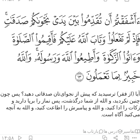
ﱚ
ﱛ
ﱜ
ﱝ
ﱞ
ﱟ
ﱠﱡ
اشفقتم ان تقدموا بين يدي نجواكم صدقات فاذ لم تفعلوا وتاب الله عليكم 
َأَشْفَقْتُمْ أَن تُقَدِّمُوا۟ بَيْنَ يَدَىْ نَجْوَىٰكُمْ صَدَقَـٰتٍۢ ۚ فَإِذْ لَمْ تَفْعَلُوا۟ وَ
ﱢ
ﱣ
ﱤ
ﱥ
ﱦ
ﱧ
ﱨ
ﱩ
ﱪ
ﱫ
ﱬ
ﱭ
ﱮﱯ
ﱰ
ﱱ
ﱲ
ﱳ
ﱴ
آیا (از فقر) ترسیدید که پیش از نجوای‌تان صدقاتی دهید؟ پس چون
چنین نکردید، و الله از شما درگذشت، پس نماز را برپا دارید و
زکات را ادا کنید، و الله و پیامبرش را اطاعت کنید، و الله به آنچه
می‌کنید آگاه است.
تفاسیر
درس ها
بازتاب ها
۱۴:۵۸