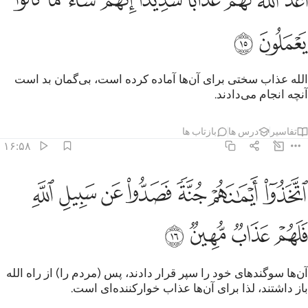
َعَدَّ ٱللَّهُ لَهُمْ عَذَابًۭا شَدِيدًا ۖ إِنَّهُمْ سَآءَ مَا كَانُوا۟ يَعْمَلُونَ ١٥
ﲔ
ﲕ
الله عذاب سختی برای آن‌ها آماده کرده است، بی‌گمان بد است
آنچه انجام می‌دادند.
تفاسیر
درس ها
بازتاب ها
۱۶:۵۸
ﲖ
ﲗ
ﲘ
ﲙ
ﲚ
ﲛ
تخذوا ايمانهم جنة فصدوا عن سبيل الله فلهم عذاب مهين ١٦
ﲜ
تَّخَذُوٓا۟ أَيْمَـٰنَهُمْ جُنَّةًۭ فَصَدُّوا۟ عَن سَبِيلِ ٱللَّهِ فَلَهُمْ عَذَابٌۭ مُّهِينٌۭ
ﲝ
ﲞ
ﲟ
ﲠ
آن‌ها سوگندهای خود را سپر قرار دادند، پس (مردم را) از راه الله
باز داشتند، لذا برای آن‌ها عذاب خوارکننده‌ای است.