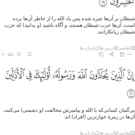
ﳖ
ﳗ
شیطان بر آن‌ها چیره شده پس یاد الله را از خاطر آن‌ها برده
است، آن‌ها حزب شیطان هستند، و آگاه باشید (و بدانید) که حزب
شیطان زیانکارانند.
تفاسیر
درس ها
بازتاب ها
۲۰:۵۸
ﳘ
ﳙ
ﳚ
ﳛ
ﳜ
ن الذين يحادون الله ورسوله اولايك في الاذلين ٢٠
ﳝ
ﳞ
ﳟ
ِنَّ ٱلَّذِينَ يُحَآدُّونَ ٱللَّهَ وَرَسُولَهُۥٓ أُو۟لَـٰٓئِكَ فِى ٱلْأَذَلِّينَ ٢٠
ﳠ
بی‌گمان کسانی‌که با الله و پیامبرش مخالفت (و دشمنی) می‌کنند،
آن‌ها در زمرۀ خوارترین (افراد) اند.
تفاسیر
درس ها
بازتاب ها