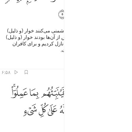
ﲸ
ﲹ
ﲺ
ﲻ
همانا کسانی‌که با الله و رسولش دشمنی می‌کنند خوار (و ذلیل)
می‌شوند، همان‌گونه کسانی‌که پیش از آن‌ها بودند خوار (و ذلیل)
شدند، و به راستی ما آیات روشنی نازل کردیم و برای کافران
عذاب خوار (و رسوا) کننده‌ای است.
تفاسیر
درس ها
بازتاب ها
۶:۵۸
ﲼ
ﲽ
ﲾ
ﲿ
ﳀ
ﳁ
ﳂﳃ
وم يبعثهم الله جميعا فينبيهم بما عملوا احصاه الله ونسوه والله على ك
َوْمَ يَبْعَثُهُمُ ٱللَّهُ جَمِيعًۭا فَيُنَبِّئُهُم بِمَا عَمِلُوٓا۟ ۚ أَحْصَىٰهُ ٱللَّهُ وَنَسُوهُ 
ﳄ
ﳅ
ﳆﳇ
ﳈ
ﳉ
ﳊ
ﳋ
ﳌ
ﳍ