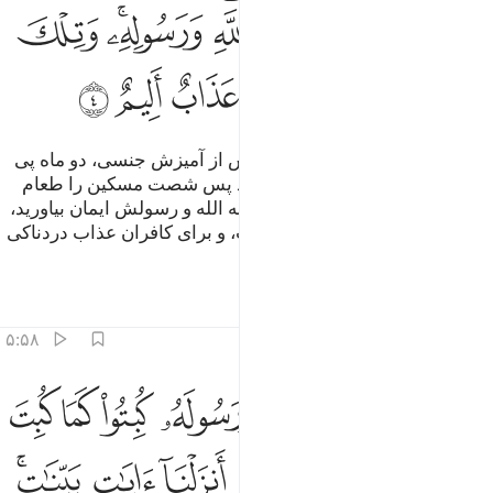
ﲘﲙ
ﲚ
ﲛ
ﲜ
ﲝﲞ
ﲟ
ﲠ
ﲡﲢ
ﲣ
ﲤ
ﲥ
ﲦ
پس کسی‌که (برده‌ای را) نیابد، پیش از آمیزش جنسی، دو ماه پی
در پی روزه بگیرد، و کسی‌که نتواند پس شصت مسکین را طعام
دهد، این (حکم) برای آن است که به الله و رسولش ایمان بیاورید،
و این‌ها حدود (و احکام) الهی است، و برای کافران عذاب دردناکی
است.
تفاسیر
درس ها
بازتاب ها
۵:۵۸
ﲧ
ﲨ
ﲩ
ﲪ
ﲫ
ﲬ
ﲭ
ﲮ
ن الذين يحادون الله ورسوله كبتوا كما كبت الذين من قبلهم وقد انزلنا 
ِنَّ ٱلَّذِينَ يُحَآدُّونَ ٱللَّهَ وَرَسُولَهُۥ كُبِتُوا۟ كَمَا كُبِتَ ٱلَّذِينَ مِن قَبْلِهِمْ ۚ وَ
ﲯ
ﲰ
ﲱﲲ
ﲳ
ﲴ
ﲵ
ﲶﲷ