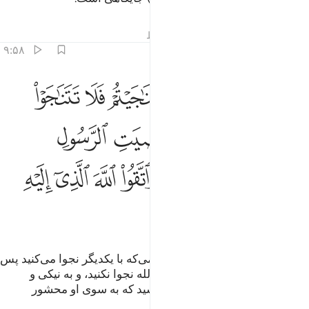
تفاسیر
درس ها
بازتاب ها
قیراط
۹:۵۸
ﲞ
ﲟ
ﲠ
ﲡ
ﲢ
ﲣ
ﲤ
ا ايها الذين امنوا اذا تناجيتم فلا تتناجوا بالاثم والعدوان ومعصيت الرسول
َـٰٓأَيُّهَا ٱلَّذِينَ ءَامَنُوٓا۟ إِذَا تَنَـٰجَيْتُمْ فَلَا تَتَنَـٰجَوْا۟ بِٱلْإِثْمِ وَٱلْعُدْوَٰنِ وَمَ
ﲥ
ﲦ
ﲧ
ﲨ
ﲩ
ﲪ
ﲫﲬ
ﲭ
ﲮ
ﲯ
ﲰ
ﲱ
ﲲ
ای کسانی‌که ایمان آورده‌اید! هنگامی‌که با یکدیگر نجوا می‌کنید پس
به گناه و تجاوز و نافرمانی رسول الله نجوا نکنید، و به نیکی و
پرهیزگاری نجوا کنید، و از الله بترسید که به سوی او محشور
خواهید شد.