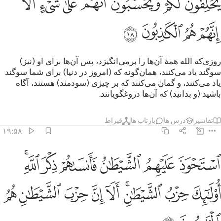
ﲺ
ﲻ
ﲼ
ﲽ
ﲾ
ﲿﳀ
ﳁ
ﳂ
ﳃ
ﳄ
ﳅ
روزی‌که الله همۀ آن‌ها را برمی‌انگیزد، پس آن‌ها برای او (نیز)
سوگند یاد می‌کنند، همان‌گونه که (امروز در دنیا) برای شما سوگند
یاد می‌کنند، و گمان می‌کنند که بر چیزی (سودمند) هستند، آگاه
باشید (و بدانید) که آن‌ها دروغگویانند.
تفاسیر
درس ها
بازتاب ها
قیراط
۱۹:۵۸
ﳆ
ﳇ
ﳈ
ﳉ
ﳊ
ﳋﳌ
ستحوذ عليهم الشيطان فانساهم ذكر الله اولايك حزب الشيطان الا ان 
سْتَحْوَذَ عَلَيْهِمُ ٱلشَّيْطَـٰنُ فَأَنسَىٰهُمْ ذِكْرَ ٱللَّهِ ۚ أُو۟لَـٰٓئِكَ حِزْبُ ٱلش
ﳍ
ﳎ
ﳏﳐ
ﳑ
ﳒ
ﳓ
ﳔ
ﳕ