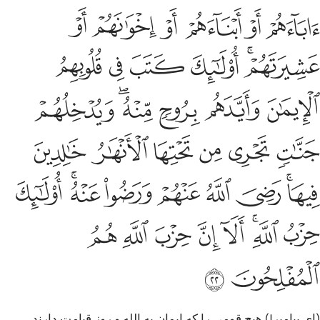
ﱏ
ﱐ
ﱑ
ﱒ
ﱓ
ﱔ
ﱕﱖ
ﱗ
ﱘ
ﱙ
ﱚ
ﱛ
ﱜ
ﱝ
ﱞﱟ
ﱠ
ﱡ
ﱢ
ﱣ
ﱤ
ﱥ
ﱦ
ﱧﱨ
ﱩ
ﱪ
ﱫ
ﱬ
ﱭﱮ
ﱯ
ﱰ
ﱱﱲ
ﱳ
ﱴ
ﱵ
ﱶ
ﱷ
ﱸ
ﱹ
(ای پیامبر!) هیچ قومی را که ایمان به الله و روز قیامت دارند