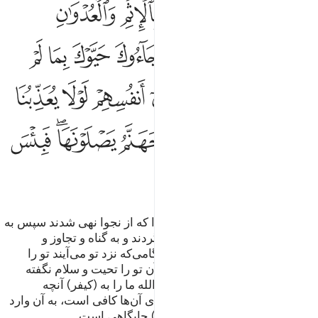
ﱽ
ﱾ
ﱿ
ﲀ
ﲁ
ﲂ
ﲃ
ﲄﲅ
ﲆ
ﲇ
ﲈ
ﲉ
ﲊ
ﲋ
ﲌ
ﲍ
ﲎ
ﲏ
ﲐ
ﲑ
ﲒ
ﲓ
ﲔ
ﲕﲖ
ﲗ
ﲘ
ﲙﲚ
ﲛ
ﲜ
ﲝ
(ای پیامبر!) مگر ندیده‌ای کسانی را که از نجوا نهی شدند سپس به
آنچه از آن نهی شده بودند باز می‌گردند و به گناه و تجاوز و
نافرمانی پیامبر نجوا می‌کنند، و هنگامی‌که نزد تو می‌آیند تو را
تحیتّی گویند (با کلماتی) که الله با آن تو را تحیت و سلام نگفته
است، و در دل خود می‌گویند: چرا الله ما را به (کیفر) آنچه
می‌گوییم عذاب نمی‌کند؟ جهنم برای آن‌ها کافی است، به آن وارد
می‌شوند، پس (آن) بد (سرانجام و) جایگاهی است.