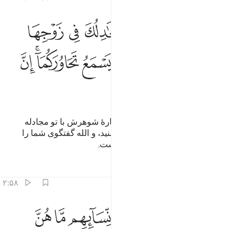
ﱁ
ﱂ
ﱃ
ﱄ
ﱅ
ﱆ
ﱇ
ﱈ
د سمع الله قول التي تجادلك في زوجها وتشتكي الى الله والله يسمع تح
َدْ سَمِعَ ٱللَّهُ قَوْلَ ٱلَّتِى تُجَـٰدِلُكَ فِى زَوْجِهَا وَتَشْتَكِىٓ إِلَى ٱللَّهِ وَٱللَّهُ يَسْ
ﱉ
ﱊ
ﱋ
ﱌ
ﱍ
ﱎﱏ
ﱐ
ﱑ
ﱒ
ﱓ
ﱔ
به راستی الله سخن زنی را که دربارۀ شوهرش با تو مجادله
می‌کرد، و به الله شکایت می‌برد شنید، و الله گفتگوی شما را
می‌شنید، بی‌گمان الله شنوای بیناست.
تفاسیر
درس ها
بازتاب ها
۲:۵۸
ﱕ
ﱖ
ﱗ
ﱘ
ﱙ
ﱚ
ﱛ
لذين يظاهرون منكم من نسايهم ما هن امهاتهم ان امهاتهم الا اللايي ولد
لَّذِينَ يُظَـٰهِرُونَ مِنكُم مِّن نِّسَآئِهِم مَّا هُنَّ أُمَّهَـٰتِهِمْ ۖ إِنْ أُمَّهَـٰتُهُمْ إِلَّا ٱل