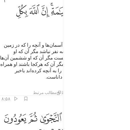
ﱨ
ﱩ
ﱪ
ﱫ
ﱬﱭ
ﱮ
ﱯ
ﱰ
ﱱ
ﱲ
ﱳ
مگر ندیده‌ای که الله آنچه را که در آسمان‌ها و آنچه را که در زمین
است می‌داند؟ هیچ نجوایی میان سه نفر نباشد مگر آن که او
چهارمین آن‌ها است، و پنج نفری نیست مگر آن که او ششمین آن‌ها
است، و نه کمتر از آن و نه بیشتر، مگر آن که هرکجا باشند او همراه
آن‌ها است، سپس روز قیامت آن‌ها را به آنچه کرده‌اند باخبر
می‌سازد، بی‌گمان الله به همه چیز داناست.
تفاسیر
درس ها
بازتاب ها
قیراط
مطالب مرتبط
۸:۵۸
ﱴ
ﱵ
ﱶ
ﱷ
ﱸ
ﱹ
ﱺ
ﱻ
ﱼ
لم تر الى الذين نهوا عن النجوى ثم يعودون لما نهوا عنه ويتناجون بال
َلَمْ تَرَ إِلَى ٱلَّذِينَ نُهُوا۟ عَنِ ٱلنَّجْوَىٰ ثُمَّ يَعُودُونَ لِمَا نُهُوا۟ عَنْ