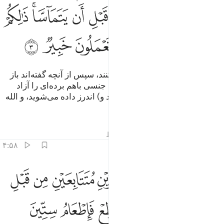
ﱷ
ﱸ
ﱹ
ﱺ
ﱻ
ﱼ
ﱽﱾ
ﱿ
ﲀ
ﲁﲂ
ﲃ
ﲄ
ﲅ
ﲆ
ﲇ
و کسانی‌که زنان‌شان را ظهار می‌کنند، سپس از آنچه گفته‌اند باز
می‌گردند، پس باید پیش از آمیزش جنسی باهم برده‌ای را آزاد
کنند، این حکمی است که به آن (پند و) اندرز داده می‌شوید، و الله
به آنچه می‌کنید آگاه است.
تفاسیر
درس ها
بازتاب ها
قیراط
۴:۵۸
ﲈ
ﲉ
ﲊ
ﲋ
ﲌ
ﲍ
ﲎ
ﲏ
من لم يجد فصيام شهرين متتابعين من قبل ان يتماسا فمن لم يستطع فاط
َمَن لَّمْ يَجِدْ فَصِيَامُ شَهْرَيْنِ مُتَتَابِعَيْنِ مِن قَبْلِ أَن يَتَمَآسَّا ۖ فَمَن لَّمْ يَسْتَطِعْ فَإ
ﲐ
ﲑﲒ
ﲓ
ﲔ
ﲕ
ﲖ
ﲗ