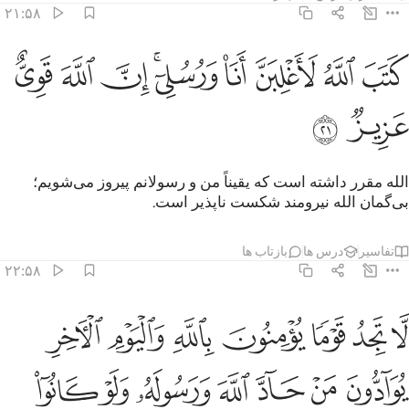
۲۱:۵۸
ﳡ
ﳢ
ﳣ
ﳤ
ﳥﳦ
تب الله لاغلبن انا ورسلي ان الله قوي عزيز ٢١
ﳧ
ﳨ
ﳩ
َتَبَ ٱللَّهُ لَأَغْلِبَنَّ أَنَا۠ وَرُسُلِىٓ ۚ إِنَّ ٱللَّهَ قَوِىٌّ عَزِيزٌۭ ٢١
ﳪ
ﳫ
الله مقرر داشته است که یقیناً من و رسولانم پیروز می‌شویم؛
بی‌گمان الله نیرومند شکست‌ ناپذیر است.
تفاسیر
درس ها
بازتاب ها
۲۲:۵۸
ﱁ
ﱂ
ﱃ
ﱄ
ﱅ
ﱆ
ﱇ
ا تجد قوما يومنون بالله واليوم الاخر يوادون من حاد الله ورسوله ولو ك
َّا تَجِدُ قَوْمًۭا يُؤْمِنُونَ بِٱللَّهِ وَٱلْيَوْمِ ٱلْـَٔاخِرِ يُوَآدُّونَ مَنْ حَآدّ
ﱈ
ﱉ
ﱊ
ﱋ
ﱌ
ﱍ
ﱎ