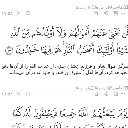
تفاسیر
درس ها
بازتاب ها
۱۷:۵۸
ﲡ
ﲢ
ﲣ
ﲤ
ﲥ
ﲦ
ﲧ
ﲨ
ن تغني عنهم اموالهم ولا اولادهم من الله شييا اولايك اصحاب النار هم في
َّن تُغْنِىَ عَنْهُمْ أَمْوَٰلُهُمْ وَلَآ أَوْلَـٰدُهُم مِّنَ ٱللَّهِ شَيْـًٔا ۚ أُو۟لَـٰٓئِكَ أَصْحَـٰبُ ٱلنَّارِ ۖ هُم
ﲩﲪ
ﲫ
ﲬ
ﲭﲮ
ﲯ
ﲰ
ﲱ
ﲲ
هرگز اموال‌شان و فرزندان‌شان چیزی از عذاب الله را از آن‌ها دفع
نخواهد کرد، آن‌ها اهل (آتش) دوزخند، و جاودانه درآن می‌مانند.
تفاسیر
درس ها
بازتاب ها
۱۸:۵۸
ﲳ
ﲴ
ﲵ
ﲶ
ﲷ
ﲸ
ﲹ
وم يبعثهم الله جميعا فيحلفون له كما يحلفون لكم ويحسبون انهم على شيء
َوْمَ يَبْعَثُهُمُ ٱللَّهُ جَمِيعًۭا فَيَحْلِفُونَ لَهُۥ كَمَا يَحْلِفُونَ لَكُمْ ۖ وَيَحْس