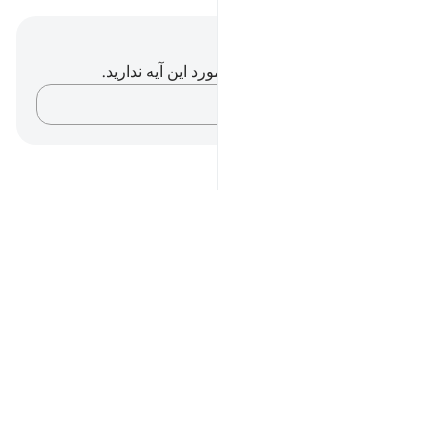
یادداشت‌ها و تأملات
شما هیچ یادداشت و تأملی در مورد این آیه ندارید.
افکارتان را ثبت کنید…
Notes
placeholders
close