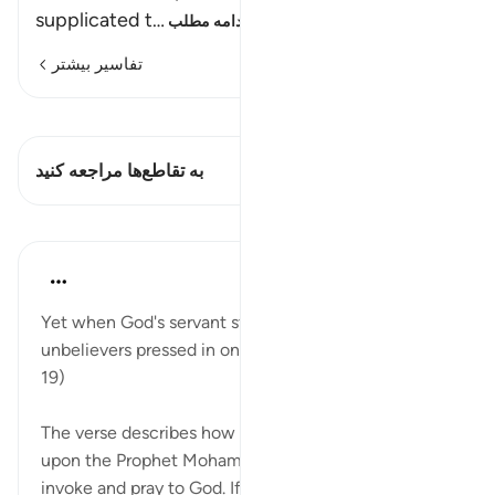
supplicated t
…
ادامه مطلب
تفاسیر بیشتر
مشاهده قیراط
این آیه دارد 1 تقاطع‌ها
به تقاطع‌ها مراجعه کنید
درس‌ها
In the Shade of the Quran
۳۱ هفته پیش
·
ارجاع دادن
آیه ۱۹:۷۲
Yet when God's servant stood up to pray to Him, the
unbelievers pressed in on him in multitude. (Verse
19)
The verse describes how the unbelievers pressed
upon the Prophet Mohammed when he stood to
invoke and pray to God. If we treat this verse as