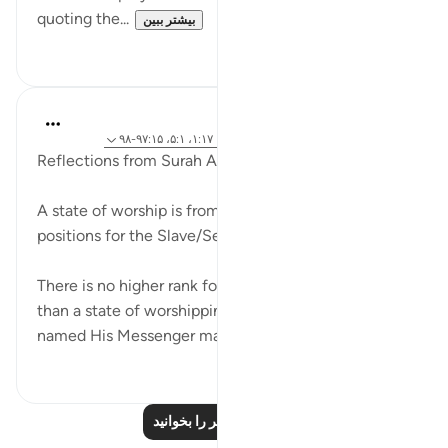
quoting the...
بیشتر ببین
۰
۰
Dr. Akram Kassab
۵ سال پیش
·
ارجاع دادن
آیه ۱:۱۸، ۱۹:۷۲، ۱:۱۷، ۵:۱، ۹۷:۱۵-۹۸
Reflections from Surah Al Fatihah 6
A state of worship is from the most Superior
positions for the Slave/Servant of Allah
There is no higher rank for a servant of Allah other
than a state of worshipping Allah, In fact Allah SWT
named His Messenger may upon ...
بیشتر ببین
۰
۱۵
درس‌های بیشتر را بخوانید