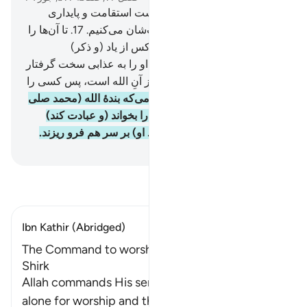
16
.
و این‌که اگر آن‌ها بر راه راست استقامت و پایداری
کنند، البته با آب فراوان سیراب‌شان می‌کنیم.
17
.
تا آن‌ها را
با آن (نعمت‌ها) بیازماییم، و هرکس از یاد (و ذکر)
پروردگارش روی برتابد، (الله) او را به عذابی سخت گرفتار
می‌سازد.
18
.
و این‌که مساجد از آنِ الله است، پس کسی را
با الله نخوانید.
19
.
و این‌که هنگامی‌که بندۀ الله (محمد صلی
الله علیه وسلم) قیام کرد تا او را بخواند (و عبادت کند)
نزدیک بود که (از ازدحام بر گرد او) بر سر هم فرو ریزند.
Hussein Taji Kal Dari
-
تفسیر بخوانید
Ibn Kathir (Abridged)
The Command to worship Allah Alone and shun
Shirk
Allah commands His servants to single Him out
alone for worship and that none should be