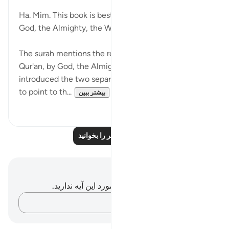
۳۱ هفته پیش
·
ارجاع دادن
آیه ۱:۴۵-۲
Ha. Mim. This book is bestowed from on high by
God, the Almighty, the Wise. (Verse 1-2)
The surah mentions the revelation of this book, the
Qur'an, by God, the Almighty, the Wise, after having
introduced the two separate Arabic letters Ha, Mim,
to point to th...
بیشتر ببین
۰
۱
درس‌های بیشتر را بخوانید
یادداشت‌ها و تأملات
شما هیچ یادداشت و تأملی در مورد این آیه ندارید.
افکارتان را ثبت کنید…