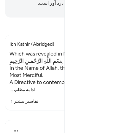
عذابی از سخت‌ترین عذاب‌های درد آور است.
Hussein Taji Kal Dari
-
تفسیر بخوانید
Ibn Kathir (Abridged)
Which was revealed in Makkah
بِسْمِ اللَّهِ الرَّحْمَـنِ الرَّحِيمِ
In the Name of Allah, the Most Gracious, the
Most Merciful.
A Directive to contempla
…
ادامه مطلب
تفاسیر بیشتر
درس‌ها
In the Shade of the Quran