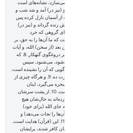
(در) آنچه از جنبندگان پراکنده می‌سازد، نشانه‌های است
برای گروهی که یقین دارند.
5
.
و (نیز در) آمد و شد شب و
روز، و رزقی (= بارانی) که الله از آسمان نازل کرده پس
بوسیلۀ آن زمین را بعد از مردنش زنده گرداند و (نیز در)
وزش باد‌ها، نشانه‌های است برای گروهی که خرد
می‌ورزند.
6
.
این‌ها آیات الله است که ما آن‌ها را به حق، بر
تو می‌خوانیم، پس به کدام سخن بعد (از سخن) الله، و آیات
او ایمان می‌آورند؟!
7
.
وای بر هر دروغگوی گنهکار.
8
.
که
آیات الله را که بر او خوانده می‌شود، می‌شنود، سپس
متکبرانه اصرار (بر کفر) دارد، گویی که آن را نشینده است،
پس او را به عذابی دردناک بشارت ده.
9
.
و هرگاه چیزی از
آیات ما را فراگیرد، آن را به مسخره می‌گیرد، اینان
برایشان عذاب خوارکننده‌ای است.
10
.
از پشت سر‌شان
جهنم است، و آنچه را بدست آورده‌اند به حال‌شان هیچ
سودمند نخواهد بود، و نه آنچه به جای الله (برای خود)
دوست (و معبود) بر گزیده‌اند (آن‌ها را نجات می‌دهد) و
برای آن‌ها عذاب بزرگی است.
11
.
این (قرآن) هدایت است،
و کسانی‌که به آیات پروردگار‌شان کافر شدند، برایشان