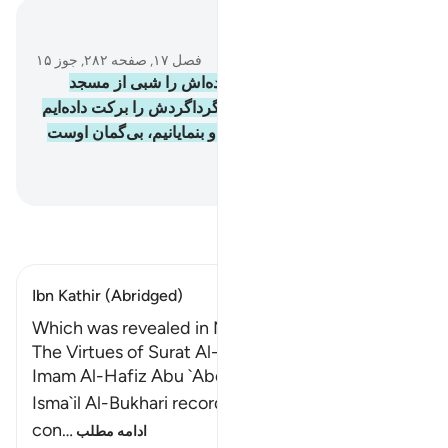
در متن بخوانید
فصل ۱۷, صفحه ۲۸۲, جوز ۱۵
1
.
پاک و منزه است کسی‌که بنده‌اش را شبی از مسجد
الحرام به مسجد الأقصی - که گردا‌گردش را برکت داده‌‌ایم
برد؛ تا برخی از آیات خود را به او بنمایانیم، بی‌گمان اوست
که شنوای بیناست.
Hussein Taji Kal Dari
-
تفسیر بخوانید
Ibn Kathir (Abridged)
Which was revealed in Makkah
The Virtues of Surat Al-Isra'
Imam Al-Hafiz Abu `Abdullah Muhammad bin
Isma`il Al-Bukhari recorded that Ibn Mas`ud said
con
…
ادامه مطلب