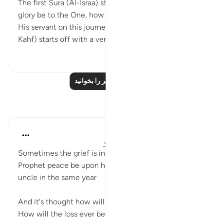
The first Sura (Al-Israa) starts with Tasbeeh: 'All
glory be to the One, how perfect is He, Who took
His servant on this journey' and the second Sura (Al-
Kahf) starts off with a verse about H...
بیشتر ببین
۱
۲۵
درس‌های بیشتر را بخوانید
بازتاب‌ها
R. Ebied
۲ سال پیش
·
ارجاع دادن
آیه ۱:۱۷، ۴۵:۲
Sometimes the grief is intense, like when the
Prophet peace be upon him lost Khadijah and his
uncle in the same year
And it's thought how will this grief ever mend
How will the loss ever be replaced