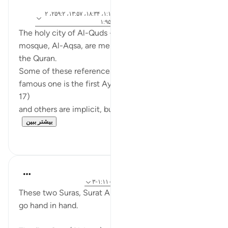
۵ سال پیش
·
ارجاع
آیه ۱۴۳:۲، ۸۱:۲۱، ۳۶:۲۴، ۴۱:۵۰، ۱:۱۷، ۱۸:۳۴، ۱۳:۵۷، ۲۵۹:۲، ۲
دادن
۱:۵، ۱۳۷:۷، ۱:۳۰-۴، ۷:۱۷، ۷۱:۲۱، ۱:۹۵
The holy city of Al-Quds - Jerusalem and the holy
mosque, Al-Aqsa, are mentioned several times in
the Quran.
Some of these references are explicit (the most
famous one is the first Ayah from Surat Al Issraa -
17)
and others are implicit, but obvious (such as ...
بیشتر ببین
۵
۱۶
Omar Suleiman
۶ سال پیش
·
ارجاع دادن
آیه ۱:۱۸، ۱:۱۷، ۱:۱۱۰-۳
These two Suras, Surat Al-Israa and Surat Al-Kahf
go hand in hand.