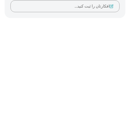
افکارتان را ثبت کنید…
Notes
placeholders
close