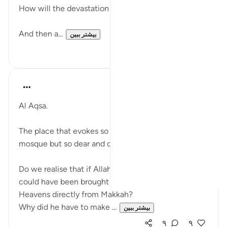
How will the devastation after Taif be healed
And then a...
بیشتر ببین
۲
۱۱
Sherene Mansor
۵ سال پیش
·
ارجاع دادن
آیه ۱:۱۷
Al Aqsa.
The place that evokes so much emotions.' Farthest'
mosque but so dear and close to our hearts.
Do we realise that if Allah willed, Rasulullah (saw)
could have been brought straight to the Seven
Heavens directly from Makkah?
Why did he have to make ...
بیشتر ببین
۹
۹