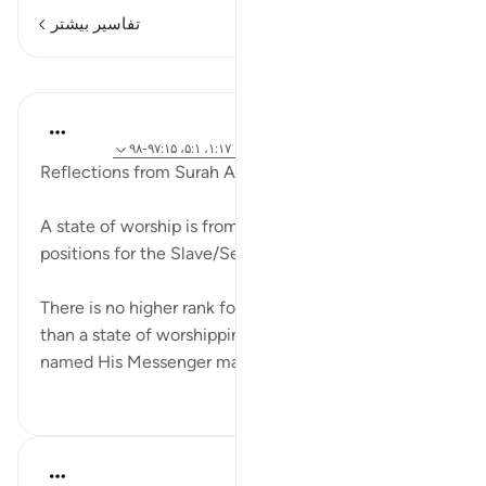
تفاسیر بیشتر
درس‌ها
Dr. Akram Kassab
۵ سال پیش
·
ارجاع دادن
آیه ۱:۱۸، ۱۹:۷۲، ۱:۱۷، ۵:۱، ۹۷:۱۵-۹۸
Reflections from Surah Al Fatihah 6
A state of worship is from the most Superior
positions for the Slave/Servant of Allah
There is no higher rank for a servant of Allah other
than a state of worshipping Allah, In fact Allah SWT
named His Messenger may upon ...
بیشتر ببین
۰
۱۵
Mohannad Hakeem