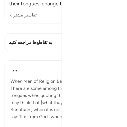
their tongues, change them fro
…
ادامه مطلب
تفاسیر بیشتر
مشاهده قیراط
این آیه دارد 1 تقاطع‌ها
به تقاطع‌ها مراجعه کنید
درس‌ها
In the Shade of the Quran
۳۲ هفته پیش
·
ارجاع دادن
آیه ۷۸:۳
When Men of Religion Become Corrupt
There are some among them who twist their
tongues when quoting the Scriptures, so that you
may think that [what they say] is from the
Scriptures, when it is not from the Scriptures. They
say: ‘It is from God,' when it is not...
بیشتر ببین
۲۷۹
۰
۰