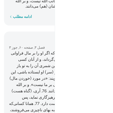
الله است»؛ در صورتی که از جانب الله نیست، و بر الله
دروغ می‌بندند در حالی‌که خودشان (هم) می‌دانند.
کلمه به کلمه
ادامه مطلب
در متن بخوانید
فصل ۳, صفحه ۶۰, جوز ۳
75
.
و از اهل کتاب کسی است که اگر او را بر مال فراوانی
امین شمری، آن را به تو باز می‌گرداند، و از آنان کسی
است که اگر او را بر دیناری امین شمری آن را به تو باز
نمی‌گرداند، مگر تا زمانی که بر (سر) او ایستاده باشی، این
بدان خاطر است که آنان می‌گویند: «در مورد (خوردن مال)
امییّن (عرب‌ها، غیر یهود) گناهی بر ما نیست». و بر الله
دروغ می‌بندند، در حالی‌که می‌دانند.
76
.
آری، (گناه هست)
هر که به پیمان خود وفا کند و پرهیزگاری نماید، پس
بی‌گمان الله پرهیزگاران را دوست دارد.
77
.
همانا کسانی‌که
پیمان الله و سوگندهای خود را به بهای ناچیزی می‌فروشند،