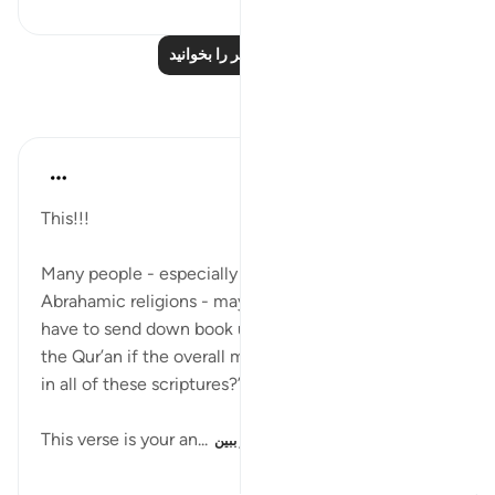
درس‌های بیشتر را بخوانید
بازتاب‌ها
Muhammad Zyam
۲۱ هفته پیش
·
ارجاع دادن
آیه ۷۸:۳
This!!!
Many people - especially newly reverts from other
Abrahamic religions - may think ‘why would Allah
have to send down book upon book, and eventually
the Qur’an if the overall message has been the same
in all of these scriptures?’
This verse is your an...
بیشتر ببین
۴۴
۰
۵