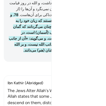
آن‌ها بهره‌ای در آخرت نخواهند داشت، و الله در روز قیامت
با آن‌ها سخن نمی‌گوید، و به آنان نمی‌نگرد و آن‌ها را (از
گناه) پاک نمی‌سازد و عذاب دردناکی برای آن‌هاست.
78
.
و
از میان آن‌ها (= یهود) گروهی هستند که زبان خود را به
(هنگام تلاوت) کتاب (آسمانی) چنان می‌گردانند که گمان
کنید (آنچه را می‌خوانند) از کتاب (آسمان) است، در
حالی‌که از کتاب (آسمانی) نیست. و می‌گویند: «آن از جانب
الله است»؛ در صورتی که از جانب الله نیست، و بر الله
دروغ می‌بندند در حالی‌که خودشان (هم) می‌دانند.
Hussein Taji Kal Dari
-
تفسیر بخوانید
Ibn Kathir (Abridged)
The Jews Alter Allah's Words
Allah states that some Jews, may Allah's curses
descend on them, distort Allah's Words with