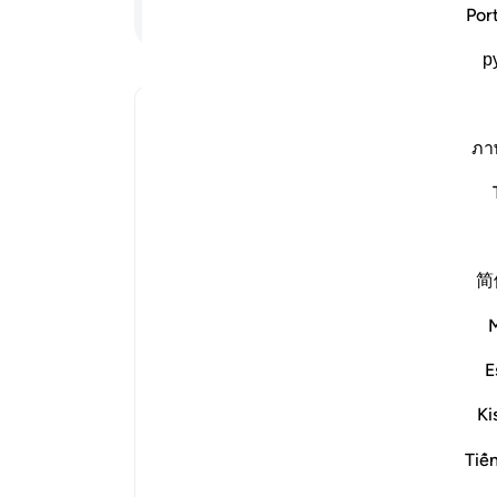
زیرا
ادامه مطلب
Por
بندگ
р
ari
-
Can ‘Islam’ here be underst
یاد
ภา
ی Can ‘Islam’ here be understood in a general sense of religious submission?
شما 
The Quran uses the word ‘Islam’ in A
Prophets and their followers (seen
简
particularly with the final manifes
whose followers are called Muslims. Its lingu
meaning of ‘submitting’ or ‘dev
E
Ki
That being said, this verse (especia
Tiế
appears) makes clear that the onl