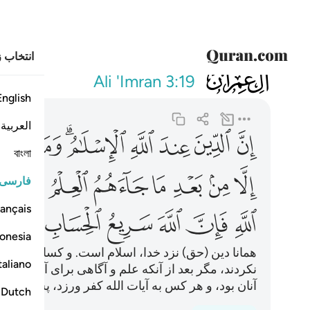
انتخاب ز
003
ان الدين عند الله
Ali 'Imran
3:19
English
العربية
ﱨ
ﱩ
ﱪ
ﱫ
ﱬﱭ
ﱮ
ﱯ
বাংলা
ﱳ
ﱴ
ﱵ
ﱶ
ﱷ
ﱸ
ﱹ
ﱺ
فارسی
ançais
ﱿ
ﲀ
ﲁ
ﲂ
ﲃ
ﲄ
onesia
همانا دین (حق) نزد خدا، اسلام است. و کسانی‌که کتا
taliano
نکردند، مگر بعد از آنکه علم و آگاهی برای آنان آ
آنان بود، و هر کس به آیات الله کفر ورزد، پس (بدان
Dutch