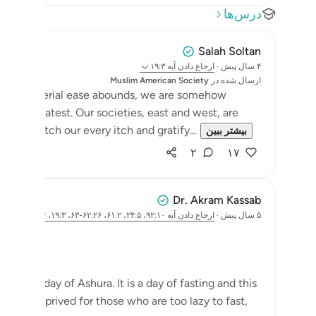
درس‌ها
Salah Soltan
۴ سال پیش
·
ارجاع دادن
آیه ۱۹:۳
ارسال شده در
Muslim American Society
where material ease abounds, we are somehow
st and latest. Our societies, east and west, are
e we scratch our every itch and gratify...
بیشتر ببین
۲
۱۷
Dr. Akram Kassab
۵ سال پیش
·
ارجاع دادن
آیه ۹۲:۱۰، ۲۴:۵، ۶۱:۲، ۶۲:۲۶-۶۳، ۱۹:۳، ۵:۱۴، ۱۲۸:۷، ۴۰:۵۱، ۸:۲۸
of the day of Ashura. It is a day of fasting and this
 day is deprived for those who are too lazy to fast,