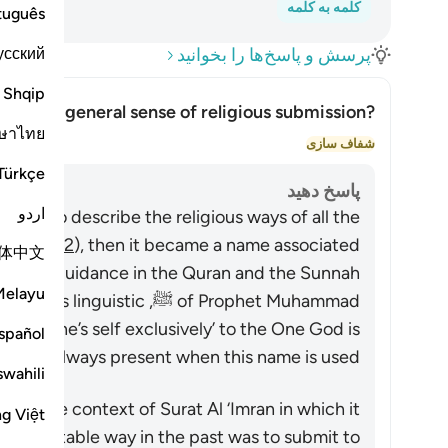
کلمه به کلمه
tuguês
усский
پرسش و پاسخ‌ها را بخوانید
Shqip
ood in a general sense of religious submission?
ษาไทย
تغییر وضعیت پاسخ برا
شفاف سازی
Türkçe
پاسخ دهید
اردو
rabic to describe the religious ways of all the
2:131-132
), then it became a name associated
体中文
tation of guidance in the Quran and the Sunnah
Melayu
of Prophet Muhammad ﷺ, istic
oting one’s self exclusively’ to the One God is
spañol
always present when this name is used.
swahili
lly in the context of Surat Al ‘Imran in which it
ng Việt
y acceptable way in the past was to submit to