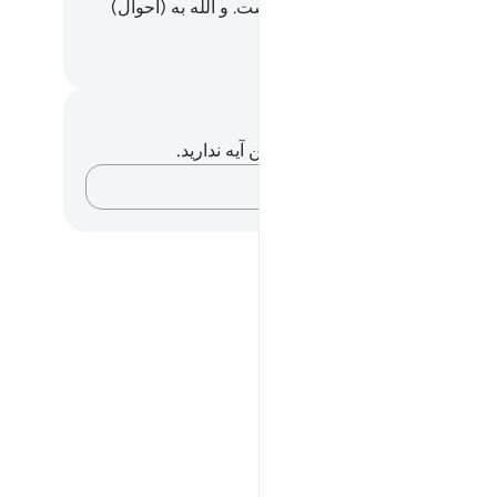
) بر تو فقط رساندن (پیام خدا) است. و الله به (احوال)
ان بیناست.
Hussein Taji Kal D
داشت‌ها و تأملات
هیچ یادداشت و تأملی در مورد این آیه ندارید.
افکارتان را ثبت کنید…