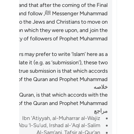
hets, and that after the coming of the Final
Messenger Muhammad ﷺ, llow
l is made to the Jews and Christians to move on
of religion which they were upon, and join the
community of followers of Prophet Muhammad ﷺ
anslators may prefer to write ‘Islam’ here as a
o translate it (e.g. as ‘submission’), these two
the only true submission is that which accords
 teachings of the Quran and Prophet Muhammad
خلاصه
ed by the Quran, is that which accords with the
teachings of the Quran and Prophet Muhammad 
مراجع
Ibn ‘Atiyyah, al-Muharrar al-Wajiz
Abu ‘l-Su’ud, Irshad al-‘Aql al-Salim
Al-Sam’ani, Tafsir al-Qur’an