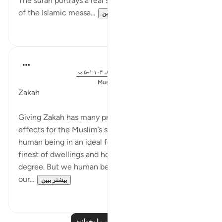
The surah portrays a real scene from the early days
of the Islamic messa...
بیشتر ببین
۰
۰
Salah Soltan
۳ سال پیش
·
ارجاع دادن
آیه ۱۰۳:۹، ۸:۱۰۰، ۱:۱۰۴-۵
ارسال شده در
Muslim American Society
Zakah
Giving Zakah has many preventative and restorative
effects for the Muslim’s soul. God created the
human being in an ideal form, letting us live in the
finest of dwellings and honoring us to the highest
degree. But we human beings frequently disgrace
our...
بیشتر ببین
۰
۲۰
درس‌های بیشتر را بخوانید