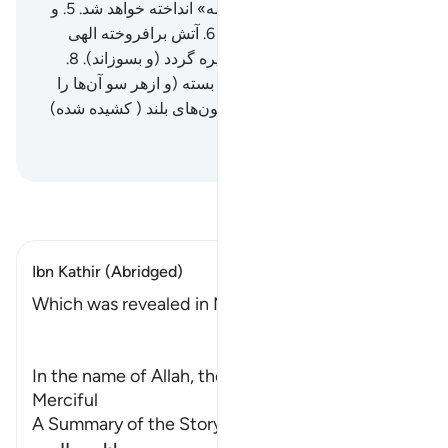
گمان می‌کند) مسلماً در «حطمه» انداخته خواهد شد.
5
.
و
تو چه دانی «حطمه» چیست؟!
6
.
آتش برافروخته الهی
است.
7
.
(آتشی) که بر دل‌ها چیره گردد (و بسوزاند).
8
.
بی‌گمان آن (آتش) بر آن‌ها فرو بسته (و ازهر سو آن‌ها را
محاصره کرده است).
9
.
در ستون‌های بلند ( کشیده شده)
است.
Hussein Taji Kal Dari
-
تفسیر بخوانید
Ibn Kathir (Abridged)
Which was revealed in Mecca
﴿بِسْمِ اللَّهِ الرَّحْمَـنِ الرَّحِيمِ ﴾
In the name of Allah, the Beneficent, the
Merciful
A Summary of the Story of t