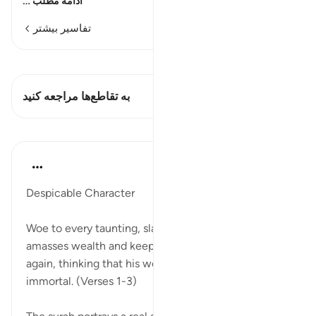
…
ادامه مطلب
تفاسیر بیشتر
مشاهده قیراط
این آیه دارد 1 تقاطع‌ها
به تقاطع‌ها مراجعه کنید
درس‌ها
In the Shade of the Quran
۳۱ هفته پیش
·
ارجاع دادن
آیه ۱:۱۰۴-۹
Despicable Character
Woe to every taunting, slandering backbiter, who
amasses wealth and keeps counting it again and
again, thinking that his wealth will make him
immortal. (Verses 1-3)