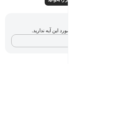
یادداشت‌ها و تأملات
شما هیچ یادداشت و تأملی در مورد این آیه ندارید.
افکارتان را ثبت کنید…
Notes
placeholders
close