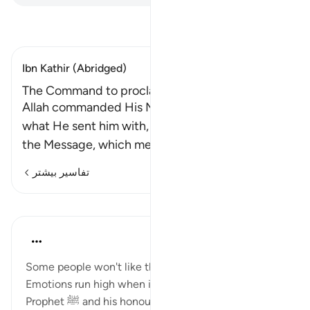
تفسیر بخوانید
Ibn Kathir (Abridged)
The Command to proclaim the Truth openly
Allah commanded His Messenger to convey
what He sent him with, to proclaim and spread
the Message, which means
…
ادامه مطلب
تفاسیر بیشتر
درس‌ها
Sohaib Saeed
۵ سال پیش
·
ارجاع دادن
آیه ۹۵:۱۵
Some people won't like this post. I understand.
Emotions run high when it comes to our Beloved
Prophet ﷺ and his honour. I don't blame anyone for