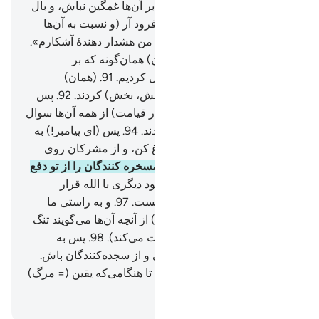
آن بهرمند ساخته‌ایم، نیندوز، و بر آن‌ها غمگین نباش، و بال
(شفقت) خود را برای مؤمنان فرود آر (و نسبت به آن‌ها
فروتن باش).
89
.
و بگو: «همانا من هشدار دهندۀ آشکارم».
90
.
(و آن‌ها را از عذابی بترسان) همان‌گونه که بر
تقسیم‌کنندگان (آیات الهی) نازل کردیم.
91
.
(همان)
کسانی‌که قرآن را تقسیم (و بخش، بخش) کردند.
92
.
پس
سوگند به پروردگارت، قطعاً (در قیامت) از همه آن‌ها سوال
خواهیم کرد.
93
.
از آنچه می‌کردند.
94
.
پس (ای پیامبر!) به
آنچه مأمور شده‌ای آشکارا ابلاغ کن، و از مشرکان روی
بگردان.
95
.
بی‌گمان ما (شر) مسخره کنندگان را از تو دفع
خواهیم کرد.
96
.
کسانی‌که معبود دیگری با الله قرار
می‌دهند، پس بزودی خواهند دانست.
97
.
و به راستی ما
می‌دانیم که سینه تو (ای پیامبر) از آنچه آن‌ها می‌گویند تنگ
می‌شود (و تو را آزرده و نا راحت می‌کند).
98
.
پس به
ستایش پروردگارت تسبیح گوی و از سجده‌کنندگان باش.
99
.
و پروردگارت را عبادت کن تا هنگامی‌که یقین (= مرگ)
به سراغت آید.
Hussein Taji Kal Dari
-