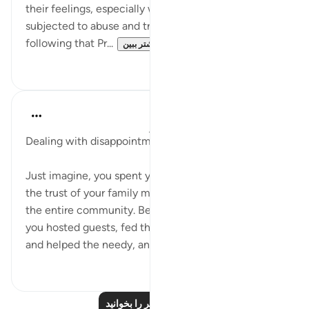
their feelings, especially when they have been
subjected to abuse and trauma just for loving and
following that Pr...
بیشتر ببین
۱۷
۵۰
Hammad Fahim
۳ سال پیش
·
ارجاع دادن
آیه ۹۵:۱۵-۹۹
Dealing with disappointment
Just imagine, you spent your entire lifetime earning
the trust of your family members, co-workers, and
the entire community. Because of your kind heart,
you hosted guests, fed the poor, cared for orphans
and helped the needy, and n...
بیشتر ببین
۳۷
۴۳
درس‌های بیشتر را بخوانید