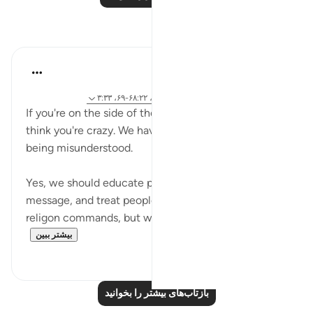
بازتاب‌ها
A Siddiqui
۶ سال پیش
·
ارجاع دادن
آیه ۲۷:۲۶، ۶:۱۵، ۸۱:۱۷، ۹۵:۱۵، ۶۸:۲۲-۶۹، ۳:۳۳
If you're on the side of the truth, it's ok if people
think you're crazy. We have to get comfortable with
being misunderstood.
Yes, we should educate people, convey the
message, and treat people with kindness as our
religon commands, but we cannot get caught ...
بیشتر ببین
۱۳
۲۱
بازتاب‌های بیشتر را بخوانید